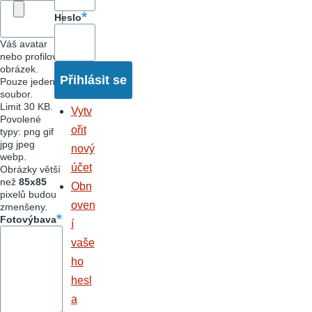
Heslo
Váš avatar
nebo profilový
obrázek.
Pouze jeden
soubor.
Limit 30 KB.
Vytv
Povolené
ořit
typy: png gif
jpg jpeg
nový
webp.
účet
Obrázky větší
než
85x85
Obn
pixelů budou
oven
zmenšeny.
Fotovýbava
í
vaše
ho
hesl
a