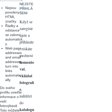
NEJSTE
Nejsou
PŘIHLÁ
povoleny
ŠENI
HTML
Když se
značky.
Řádky a
zaregistr
odstavce
ujete a
se zalomí
automatick
přihlásíte
y.
, získáte
Web page
addresses
možnost
and email
komento
addresses
turn into
vat
,
links
vkládat
automatic
ally.
fotografi
Do svého
e
,
profilu uveďte
nahlížet
informace o
vaší
do
fotovýbavě.
katalogu
Toto můžete