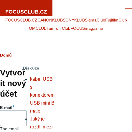
Přejít k hlavnímu obsahu
Men
FOCUSCLUB.CZ
FOCUSCLUB.CZ
CANONKLUB
SONYKLUB
SigmaClub
FujifilmClub
OMCLUB
Tamron Club
FOCUSmagazine
Drobečková
Domů
Hlavní
navigace
Diskuze
záložky
Vytvoř
kabel USB
it nový
s
účet
konektorem
USB mini B
E-mail
male
Jaký je
rozdíl mezi
The email