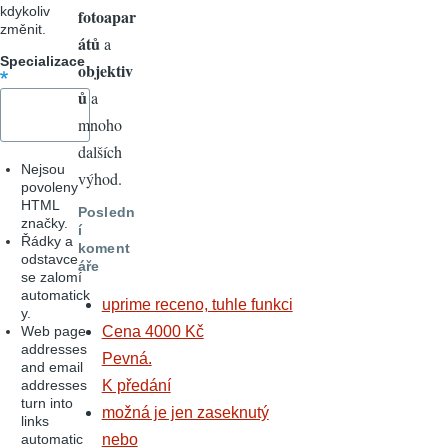
kdykoliv
fotoapar
změnit.
átů
a
Specializace
objektiv
ů
a
mnoho
dalších
Nejsou
výhod.
povoleny
HTML
Posledn
značky.
í
Řádky a
koment
odstavce
áře
se zalomí
automatick
uprime receno, tuhle funkci
y.
Web page
Cena 4000 Kč
addresses
Pevná.
and email
addresses
K předání
turn into
možná je jen zaseknutý
links
automatic
nebo