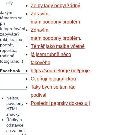
ally.
Že by tady nebyl žádný
Jakým
Zdravím,
tématem se
mám podobný problém
při
fotografování
Zdravím,
zabýváte?
mám podobný problém,
(akt, krajina,
portrét,
Téměř jako malba včetně
reportáž,
já jsem tuhně něco
rodinná
fotografie...)
takového
https://sourceforge.net/proje
Facebook
Oceňuji fotografickou
Taky bych se tam rád
podíval
Nejsou
Poslední paprsky dokreslují
povoleny
HTML
značky.
Řádky a
odstavce
se zalomí