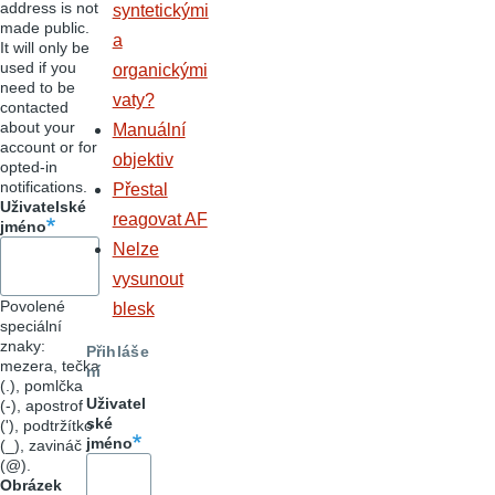
address is not
syntetickými
made public.
a
It will only be
used if you
organickými
need to be
vaty?
contacted
about your
Manuální
account or for
objektiv
opted-in
notifications.
Přestal
Uživatelské
reagovat AF
jméno
Nelze
vysunout
Povolené
blesk
speciální
znaky:
Přihláše
mezera, tečka
ní
(.), pomlčka
Uživatel
(-), apostrof
ské
('), podtržítko
jméno
(_), zavináč
(@).
Obrázek