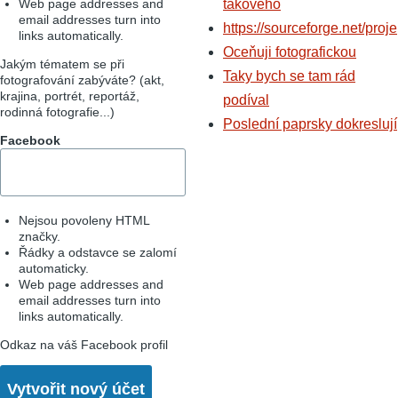
Web page addresses and
takového
email addresses turn into
https://sourceforge.net/proje
links automatically.
Oceňuji fotografickou
Jakým tématem se při
Taky bych se tam rád
fotografování zabýváte? (akt,
krajina, portrét, reportáž,
podíval
rodinná fotografie...)
Poslední paprsky dokreslují
Facebook
Nejsou povoleny HTML
značky.
Řádky a odstavce se zalomí
automaticky.
Web page addresses and
email addresses turn into
links automatically.
Odkaz na váš Facebook profil