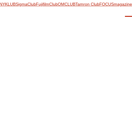
NYKLUB
SigmaClub
FujifilmClub
OMCLUB
Tamron Club
FOCUSmagazine
Men