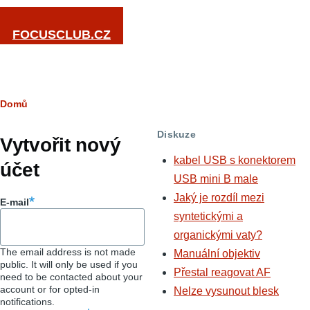
Přejít k hlavnímu obsahu
FOCUSCLUB.CZ
Drobečková
Domů
Hlavní
navigace
Diskuze
záložky
Vytvořit nový
kabel USB s konektorem
účet
USB mini B male
Jaký je rozdíl mezi
E-mail
syntetickými a
organickými vaty?
The email address is not made
Manuální objektiv
public. It will only be used if you
Přestal reagovat AF
need to be contacted about your
account or for opted-in
Nelze vysunout blesk
notifications.