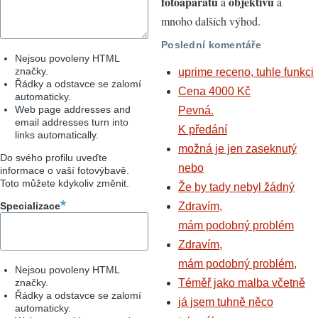
fotoaparátů
objektivů
a
a
mnoho dalších výhod.
Poslední komentáře
Nejsou povoleny HTML
značky.
uprime receno, tuhle funkci
Řádky a odstavce se zalomí
Cena 4000 Kč
automaticky.
Web page addresses and
Pevná.
email addresses turn into
K předání
links automatically.
možná je jen zaseknutý
Do svého profilu uveďte
nebo
informace o vaší fotovýbavě.
Toto můžete kdykoliv změnit.
Že by tady nebyl žádný
Specializace
Zdravím,
mám podobný problém
Zdravím,
mám podobný problém,
Nejsou povoleny HTML
značky.
Téměř jako malba včetně
Řádky a odstavce se zalomí
já jsem tuhně něco
automaticky.