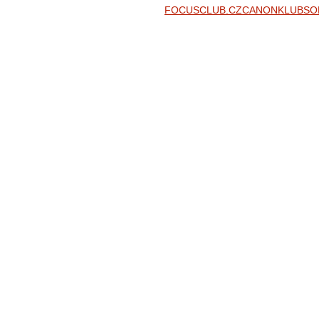
FOCUSCLUB.CZ
CANONKLUB
SO