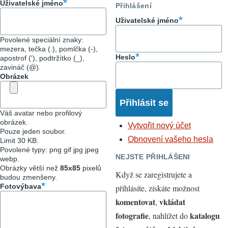
Uživatelské jméno
Přihlášení
Uživatelské jméno
Povolené speciální znaky:
mezera, tečka (.), pomlčka (-),
Heslo
apostrof ('), podtržítko (_),
zavináč (@).
Obrázek
Váš avatar nebo profilový
obrázek.
Vytvořit nový účet
Pouze jeden soubor.
Obnovení vašeho hesla
Limit 30 KB.
Povolené typy: png gif jpg jpeg
NEJSTE PŘIHLÁŠENI
webp.
Obrázky větší než
85x85
pixelů
Když se zaregistrujete a
budou zmenšeny.
Fotovýbava
přihlásíte, získáte možnost
komentovat
vkládat
,
fotografie
katalogu
, nahlížet do