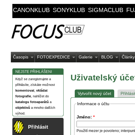
CANONKLUB
SONYKLUB
SIGMACLUB
FU
Časopis
FOTOEXPEDICE
Galerie
BLOG
Články
NEJSTE PŘIHLÁŠENI
Uživatelský úče
Když se zaregistrujete a
přihlásíte, získáte možnost
komentovat
,
vkládat
Vytvořit nový účet
Přihlási
fotografie
, nahlížet do
katalogu fotoaparátů
a
Informace o účtu
objektivů
a mnoho dalších
výhod.
Jméno:
*
Přihlásit
Použití mezer je povoleno; interpun