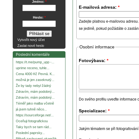
Jméno:
*
E-mailová adresa:
*
Heslo:
*
Zadejte platnou e-mailovou adresu.
se jedině, pokud požádáte o zaslá
Vytvořit nový účet
Zaslat nové heslo
Osobní informace
Poslední komentáře
Fotovýbava:
*
https://t.me/pump_upp -...
uprime receno, tuhle...
Cena 4000 Kč Pevná. K...
možná je jen zaseknutý...
Že by tady nebyl žádný
Zdravím, mám podobný...
Zdravím, mám podobný...
Do svého profilu uveďte informace o
Téměř jako malba včetně
já jsem tuhně něco...
Specializace:
*
https://sourceforge.net/...
Oceňuji fotografickou
Taky bych se tam rád...
Jakým tématem se při fotografování za
Poslední paprsky...
Pěkně zachycený okamžik.