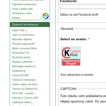
Facebook:
Zajímavá kompozice,...
Snad z jiného úhlu
Souhlasím s těmi
Odkaz na váš Facebook profil
more
rybami...
Diskuzní konference
Obrázek
kabel USB s...
Jaký je rozdíl mezi...
Select an avatar:
*
Manuální objektiv
Přestal reagovat AF
Nelze vysunout blesk
PowerShot G3 -...
Skutečný počet...
Špatná světelnost -...
Nefunguje autofocus...
fototiskárna
Your virtual face or picture.
Canon 5D MIV
Chyba pri nahravani...
chyba zápisu na kartu
CAPTCHA
Tamron 16-300mm f/3....
EOS 20D - systém....
Tuto otázku vám pokládáme pro
Nástupce Canonu 30D
nějaký spamový robot. Do okna
natáčanie videa s...