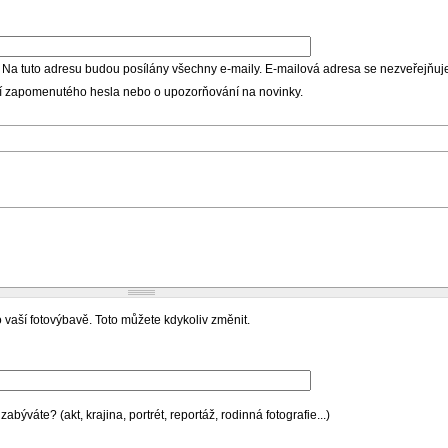
 Na tuto adresu budou posílány všechny e-maily. E-mailová adresa se nezveřejňuje
ní zapomenutého hesla nebo o upozorňování na novinky.
 vaší fotovýbavě. Toto můžete kdykoliv změnit.
býváte? (akt, krajina, portrét, reportáž, rodinná fotografie...)