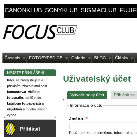
CANONKLUB
SONYKLUB
SIGMACLUB
FUJI
Časopis
FOTOEXPEDICE
Galerie
BLOG
Články
NEJSTE PŘIHLÁŠENI
Uživatelský účet
Když se zaregistrujete a
přihlásíte, získáte možnost
komentovat
,
vkládat
Vytvořit nový účet
Přihlásit se
fotografie
, nahlížet do
katalogu fotoaparátů
a
Informace o účtu
objektivů
a mnoho dalších
výhod.
Jméno:
*
Přihlásit
Použití mezer je povoleno; interpunkce n