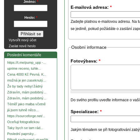
Jméno:
*
E-mailová adresa:
*
Heslo:
*
Zadejte platnou e-mailovou adresu. Na t
se jedině, pokud požádáte o zaslání za
Vytvořit nový účet
Zaslat nové heslo
Osobní informace
Poslední komentáře
Fotovýbava:
*
https://t.me/pump_upp -...
uprime receno, tuhle...
Cena 4000 Kč Pevná. K...
možná je jen zaseknutý...
Že by tady nebyl žádný
Zdravím, mám podobný...
Zdravím, mám podobný...
Do svého profilu uveďte informace o vaší
Téměř jako malba včetně
já jsem tuhně něco...
Specializace:
*
https://sourceforge.net/...
Oceňuji fotografickou
Taky bych se tam rád...
Jakým tématem se při fotografování zabývát
Poslední paprsky...
Pěkně zachycený okamžik.