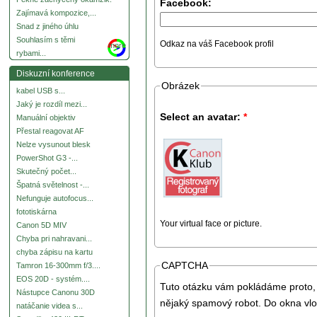
Facebook:
Zajímavá kompozice,...
Snad z jiného úhlu
Souhlasím s těmi
Odkaz na váš Facebook profil
more
rybami...
Diskuzní konference
Obrázek
kabel USB s...
Jaký je rozdíl mezi...
Select an avatar:
*
Manuální objektiv
Přestal reagovat AF
Nelze vysunout blesk
PowerShot G3 -...
Skutečný počet...
Špatná světelnost -...
Nefunguje autofocus...
fototiskárna
Your virtual face or picture.
Canon 5D MIV
Chyba pri nahravani...
chyba zápisu na kartu
CAPTCHA
Tamron 16-300mm f/3....
EOS 20D - systém....
Tuto otázku vám pokládáme proto, 
Nástupce Canonu 30D
nějaký spamový robot. Do okna vlo
natáčanie videa s...