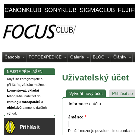
CANONKLUB
SONYKLUB
SIGMACLUB
FUJI
Časopis
FOTOEXPEDICE
Galerie
BLOG
Články
NEJSTE PŘIHLÁŠENI
Uživatelský účet
Když se zaregistrujete a
přihlásíte, získáte možnost
komentovat
,
vkládat
Vytvořit nový účet
Přihlásit se
fotografie
, nahlížet do
katalogu fotoaparátů
a
Informace o účtu
objektivů
a mnoho dalších
výhod.
Jméno:
*
Přihlásit
Použití mezer je povoleno; interpunkce n