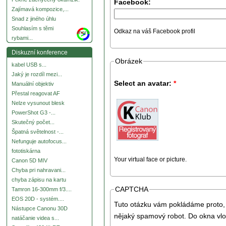
Facebook:
Zajímavá kompozice,...
Snad z jiného úhlu
Souhlasím s těmi
Odkaz na váš Facebook profil
more
rybami...
Diskuzní konference
Obrázek
kabel USB s...
Jaký je rozdíl mezi...
Select an avatar:
*
Manuální objektiv
Přestal reagovat AF
Nelze vysunout blesk
PowerShot G3 -...
Skutečný počet...
Špatná světelnost -...
Nefunguje autofocus...
fototiskárna
Your virtual face or picture.
Canon 5D MIV
Chyba pri nahravani...
chyba zápisu na kartu
CAPTCHA
Tamron 16-300mm f/3....
EOS 20D - systém....
Tuto otázku vám pokládáme proto, 
Nástupce Canonu 30D
nějaký spamový robot. Do okna vlo
natáčanie videa s...