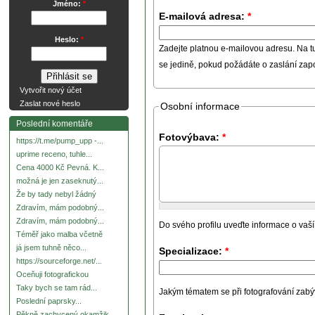
Jméno:
*
E-mailová adresa:
*
Heslo:
*
Zadejte platnou e-mailovou adresu. Na t
se jedině, pokud požádáte o zaslání za
Vytvořit nový účet
Zaslat nové heslo
Osobní informace
Poslední komentáře
Fotovýbava:
*
https://t.me/pump_upp -...
uprime receno, tuhle...
Cena 4000 Kč Pevná. K...
možná je jen zaseknutý...
Že by tady nebyl žádný
Zdravím, mám podobný...
Zdravím, mám podobný...
Do svého profilu uveďte informace o vaší
Téměř jako malba včetně
já jsem tuhně něco...
Specializace:
*
https://sourceforge.net/...
Oceňuji fotografickou
Taky bych se tam rád...
Jakým tématem se při fotografování zabývát
Poslední paprsky...
Pěkně zachycený okamžik.