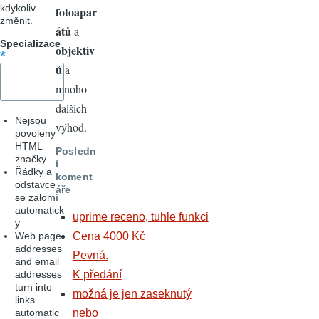
kdykoliv
fotoapar
změnit.
átů
a
Specializace
objektiv
ů
a
mnoho
dalších
Nejsou
výhod.
povoleny
HTML
Posledn
značky.
í
Řádky a
koment
odstavce
áře
se zalomí
automatick
uprime receno, tuhle funkci
y.
Web page
Cena 4000 Kč
addresses
Pevná.
and email
addresses
K předání
turn into
možná je jen zaseknutý
links
automatic
nebo