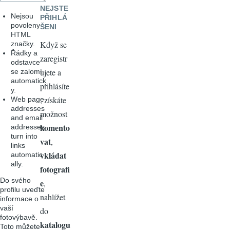
NEJSTE
Nejsou
PŘIHLÁ
povoleny
ŠENI
HTML
Když se
značky.
Řádky a
zaregistr
odstavce
ujete a
se zalomí
automatick
přihlásíte
y.
, získáte
Web page
addresses
možnost
and email
komento
addresses
turn into
vat
,
links
vkládat
automatic
ally.
fotografi
Do svého
e
,
profilu uveďte
nahlížet
informace o
vaší
do
fotovýbavě.
katalogu
Toto můžete