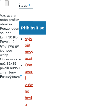
Heslo
Váš avatar
nebo profilový
obrázek.
Pouze jeden
soubor.
Limit 30 KB.
Vytv
Povolené
ořit
typy: png gif
jpg jpeg
nový
webp.
účet
Obrázky větší
než
85x85
Obn
pixelů budou
oven
zmenšeny.
Fotovýbava
í
vaše
ho
hesl
a