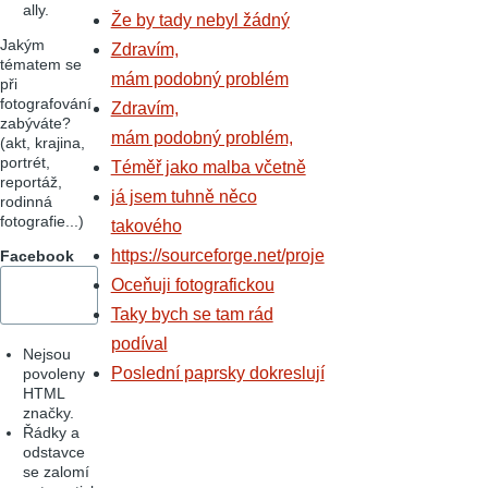
ally.
Že by tady nebyl žádný
Jakým
Zdravím,
tématem se
mám podobný problém
při
fotografování
Zdravím,
zabýváte?
mám podobný problém,
(akt, krajina,
portrét,
Téměř jako malba včetně
reportáž,
já jsem tuhně něco
rodinná
fotografie...)
takového
https://sourceforge.net/proje
Facebook
Oceňuji fotografickou
Taky bych se tam rád
podíval
Nejsou
Poslední paprsky dokreslují
povoleny
HTML
značky.
Řádky a
odstavce
se zalomí