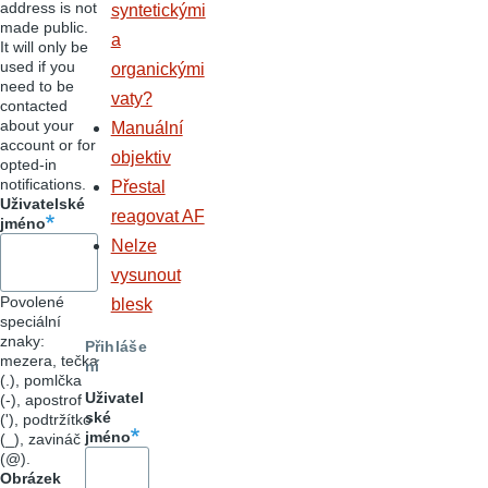
address is not
syntetickými
made public.
a
It will only be
used if you
organickými
need to be
vaty?
contacted
about your
Manuální
account or for
objektiv
opted-in
notifications.
Přestal
Uživatelské
reagovat AF
jméno
Nelze
vysunout
Povolené
blesk
speciální
znaky:
Přihláše
mezera, tečka
ní
(.), pomlčka
Uživatel
(-), apostrof
ské
('), podtržítko
jméno
(_), zavináč
(@).
Obrázek