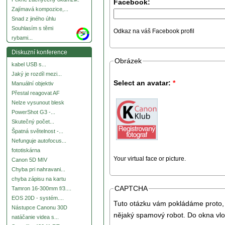
Facebook:
Zajímavá kompozice,...
Snad z jiného úhlu
Souhlasím s těmi
Odkaz na váš Facebook profil
more
rybami...
Diskuzní konference
Obrázek
kabel USB s...
Jaký je rozdíl mezi...
Select an avatar:
*
Manuální objektiv
Přestal reagovat AF
Nelze vysunout blesk
PowerShot G3 -...
Skutečný počet...
Špatná světelnost -...
Nefunguje autofocus...
fototiskárna
Your virtual face or picture.
Canon 5D MIV
Chyba pri nahravani...
chyba zápisu na kartu
CAPTCHA
Tamron 16-300mm f/3....
EOS 20D - systém....
Tuto otázku vám pokládáme proto, 
Nástupce Canonu 30D
nějaký spamový robot. Do okna vlo
natáčanie videa s...