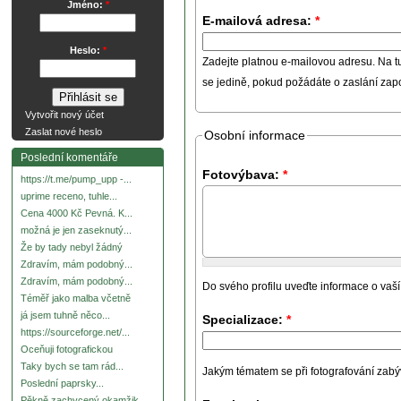
Jméno:
*
E-mailová adresa:
*
Heslo:
*
Zadejte platnou e-mailovou adresu. Na t
se jedině, pokud požádáte o zaslání za
Vytvořit nový účet
Zaslat nové heslo
Osobní informace
Poslední komentáře
Fotovýbava:
*
https://t.me/pump_upp -...
uprime receno, tuhle...
Cena 4000 Kč Pevná. K...
možná je jen zaseknutý...
Že by tady nebyl žádný
Zdravím, mám podobný...
Zdravím, mám podobný...
Do svého profilu uveďte informace o vaší
Téměř jako malba včetně
já jsem tuhně něco...
Specializace:
*
https://sourceforge.net/...
Oceňuji fotografickou
Taky bych se tam rád...
Jakým tématem se při fotografování zabývát
Poslední paprsky...
Pěkně zachycený okamžik.