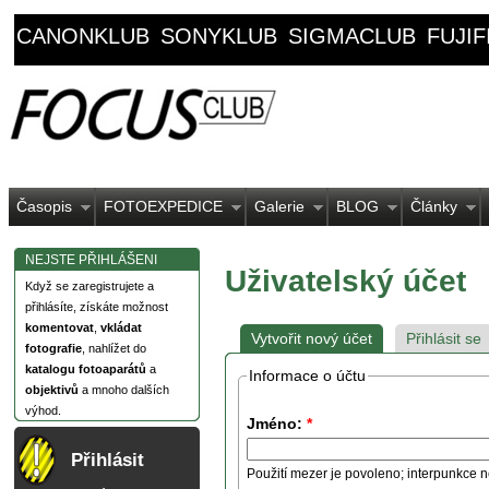
CANONKLUB
SONYKLUB
SIGMACLUB
FUJI
Časopis
FOTOEXPEDICE
Galerie
BLOG
Články
NEJSTE PŘIHLÁŠENI
Uživatelský účet
Když se zaregistrujete a
přihlásíte, získáte možnost
komentovat
,
vkládat
Vytvořit nový účet
Přihlásit se
fotografie
, nahlížet do
katalogu fotoaparátů
a
Informace o účtu
objektivů
a mnoho dalších
výhod.
Jméno:
*
Přihlásit
Použití mezer je povoleno; interpunkce n