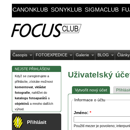
CANONKLUB
SONYKLUB
SIGMACLUB
FU
Časopis
FOTOEXPEDICE
Galerie
BLOG
Články
NEJSTE PŘIHLÁŠENI
Uživatelský úče
Když se zaregistrujete a
přihlásíte, získáte možnost
komentovat
,
vkládat
Vytvořit nový účet
Přihlási
fotografie
, nahlížet do
katalogu fotoaparátů
a
Informace o účtu
objektivů
a mnoho dalších
výhod.
Jméno:
*
Přihlásit
Použití mezer je povoleno; interpun