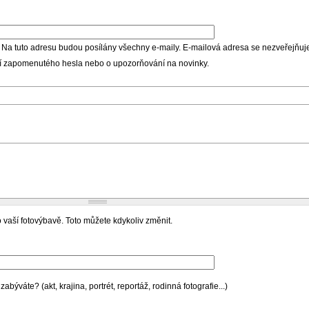
 Na tuto adresu budou posílány všechny e-maily. E-mailová adresa se nezveřejňuje
ní zapomenutého hesla nebo o upozorňování na novinky.
 vaší fotovýbavě. Toto můžete kdykoliv změnit.
býváte? (akt, krajina, portrét, reportáž, rodinná fotografie...)