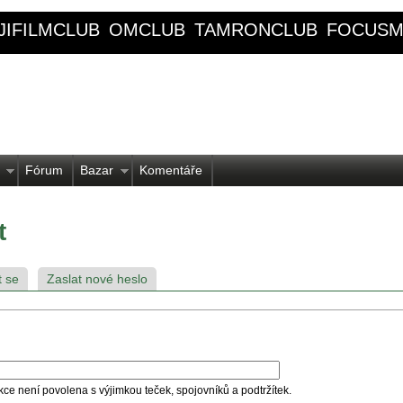
JIFILMCLUB
OMCLUB
TAMRONCLUB
FOCUSM
Fórum
Bazar
Komentáře
t
t se
Zaslat nové heslo
kce není povolena s výjimkou teček, spojovníků a podtržítek.