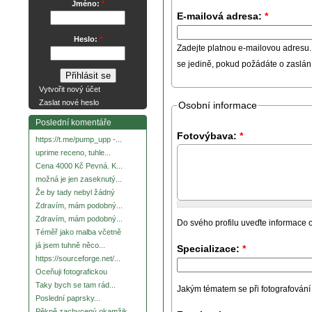
Jméno:
*
E-mailová adresa:
*
Heslo:
*
Zadejte platnou e-mailovou adresu.
se jedině, pokud požádáte o zaslá
Vytvořit nový účet
Zaslat nové heslo
Osobní informace
Poslední komentáře
Fotovýbava:
*
https://t.me/pump_upp -...
uprime receno, tuhle...
Cena 4000 Kč Pevná. K...
možná je jen zaseknutý...
Že by tady nebyl žádný
Zdravím, mám podobný...
Zdravím, mám podobný...
Do svého profilu uveďte informace o
Téměř jako malba včetně
já jsem tuhně něco...
Specializace:
*
https://sourceforge.net/...
Oceňuji fotografickou
Taky bych se tam rád...
Jakým tématem se při fotografování za
Poslední paprsky...
Pěkně zachycený okamžik.