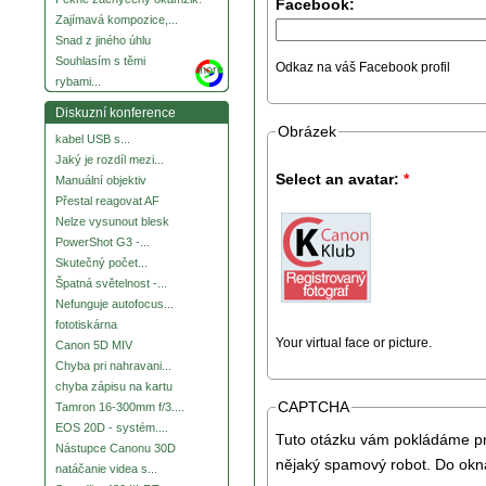
Facebook:
Zajímavá kompozice,...
Snad z jiného úhlu
Souhlasím s těmi
Odkaz na váš Facebook profil
more
rybami...
Diskuzní konference
Obrázek
kabel USB s...
Jaký je rozdíl mezi...
Select an avatar:
*
Manuální objektiv
Přestal reagovat AF
Nelze vysunout blesk
PowerShot G3 -...
Skutečný počet...
Špatná světelnost -...
Nefunguje autofocus...
fototiskárna
Your virtual face or picture.
Canon 5D MIV
Chyba pri nahravani...
chyba zápisu na kartu
CAPTCHA
Tamron 16-300mm f/3....
EOS 20D - systém....
Tuto otázku vám pokládáme pro
Nástupce Canonu 30D
nějaký spamový robot. Do okna
natáčanie videa s...