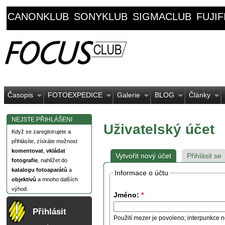
CANONKLUB
SONYKLUB
SIGMACLUB
FUJI
Časopis
FOTOEXPEDICE
Galerie
BLOG
Články
NEJSTE PŘIHLÁŠENI
Uživatelský účet
Když se zaregistrujete a
přihlásíte, získáte možnost
komentovat
,
vkládat
Vytvořit nový účet
Přihlásit se
fotografie
, nahlížet do
katalogu fotoaparátů
a
Informace o účtu
objektivů
a mnoho dalších
výhod.
Jméno:
*
Přihlásit
Použití mezer je povoleno; interpunkce n