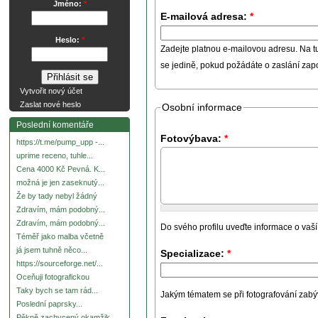
Jméno:
*
E-mailová adresa:
*
Heslo:
*
Zadejte platnou e-mailovou adresu. Na t
se jedině, pokud požádáte o zaslání za
Vytvořit nový účet
Zaslat nové heslo
Osobní informace
Poslední komentáře
Fotovýbava:
*
https://t.me/pump_upp -...
uprime receno, tuhle...
Cena 4000 Kč Pevná. K...
možná je jen zaseknutý...
Že by tady nebyl žádný
Zdravím, mám podobný...
Zdravím, mám podobný...
Do svého profilu uveďte informace o vaší
Téměř jako malba včetně
já jsem tuhně něco...
Specializace:
*
https://sourceforge.net/...
Oceňuji fotografickou
Taky bych se tam rád...
Jakým tématem se při fotografování zabývát
Poslední paprsky...
Pěkně zachycený okamžik.