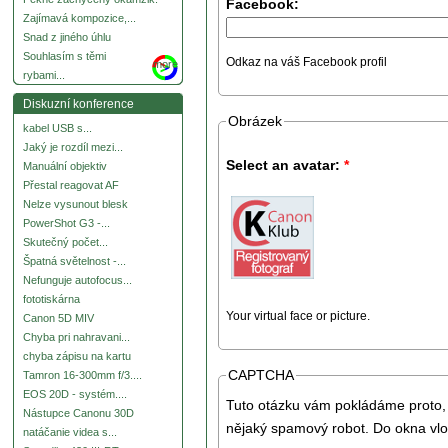
Facebook:
Zajímavá kompozice,...
Snad z jiného úhlu
Souhlasím s těmi
Odkaz na váš Facebook profil
more
rybami...
Diskuzní konference
Obrázek
kabel USB s...
Jaký je rozdíl mezi...
Select an avatar:
*
Manuální objektiv
Přestal reagovat AF
Nelze vysunout blesk
PowerShot G3 -...
Skutečný počet...
Špatná světelnost -...
Nefunguje autofocus...
fototiskárna
Your virtual face or picture.
Canon 5D MIV
Chyba pri nahravani...
chyba zápisu na kartu
CAPTCHA
Tamron 16-300mm f/3....
EOS 20D - systém....
Tuto otázku vám pokládáme proto, 
Nástupce Canonu 30D
nějaký spamový robot. Do okna vlo
natáčanie videa s...