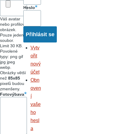
Heslo
Váš avatar
nebo profilový
obrázek.
Pouze jeden
soubor.
Limit 30 KB.
Vytv
Povolené
ořit
typy: png gif
jpg jpeg
nový
webp.
účet
Obrázky větší
než
85x85
Obn
pixelů budou
oven
zmenšeny.
Fotovýbava
í
vaše
ho
hesl
a