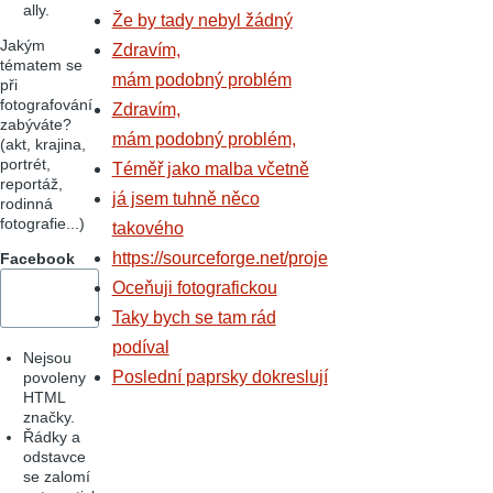
ally.
Že by tady nebyl žádný
Jakým
Zdravím,
tématem se
mám podobný problém
při
fotografování
Zdravím,
zabýváte?
mám podobný problém,
(akt, krajina,
portrét,
Téměř jako malba včetně
reportáž,
já jsem tuhně něco
rodinná
fotografie...)
takového
https://sourceforge.net/proje
Facebook
Oceňuji fotografickou
Taky bych se tam rád
podíval
Nejsou
Poslední paprsky dokreslují
povoleny
HTML
značky.
Řádky a
odstavce
se zalomí