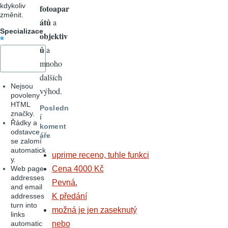
kdykoliv
fotoapar
změnit.
átů
a
Specializace
objektiv
ů
a
mnoho
dalších
Nejsou
výhod.
povoleny
HTML
Posledn
značky.
í
Řádky a
koment
odstavce
áře
se zalomí
automatick
uprime receno, tuhle funkci
y.
Web page
Cena 4000 Kč
addresses
Pevná.
and email
addresses
K předání
turn into
možná je jen zaseknutý
links
automatic
nebo