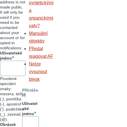
address is not
syntetickými
made public.
a
It will only be
used if you
organickými
need to be
vaty?
contacted
about your
Manuální
account or for
objektiv
opted-in
notifications.
Přestal
Uživatelské
reagovat AF
jméno
Nelze
vysunout
Povolené
blesk
speciální
znaky:
Přihláše
mezera, tečka
ní
(.), pomlčka
Uživatel
(-), apostrof
ské
('), podtržítko
jméno
(_), zavináč
(@).
Obrázek