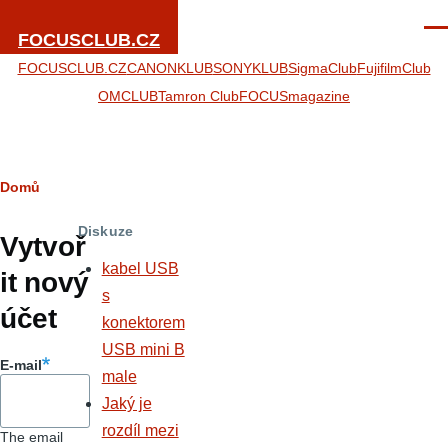
Přejít k hlavnímu obsahu
Men
FOCUSCLUB.CZ
FOCUSCLUB.CZ
CANONKLUB
SONYKLUB
SigmaClub
FujifilmClub
OMCLUB
Tamron Club
FOCUSmagazine
Drobečková
Domů
Hlavní
navigace
Diskuze
záložky
Vytvoř
kabel USB
it nový
s
účet
konektorem
USB mini B
E-mail
male
Jaký je
rozdíl mezi
The email