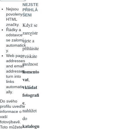
NEJSTE
Nejsou
PŘIHLÁ
povoleny
ŠENI
HTML
Když se
značky.
Řádky a
zaregistr
odstavce
ujete a
se zalomí
automatick
přihlásíte
y.
, získáte
Web page
addresses
možnost
and email
komento
addresses
turn into
vat
,
links
vkládat
automatic
ally.
fotografi
Do svého
e
,
profilu uveďte
nahlížet
informace o
vaší
do
fotovýbavě.
katalogu
Toto můžete