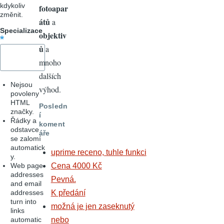
kdykoliv
fotoapar
změnit.
átů
a
Specializace
objektiv
ů
a
mnoho
dalších
Nejsou
výhod.
povoleny
HTML
Posledn
značky.
í
Řádky a
koment
odstavce
áře
se zalomí
automatick
uprime receno, tuhle funkci
y.
Web page
Cena 4000 Kč
addresses
Pevná.
and email
addresses
K předání
turn into
možná je jen zaseknutý
links
automatic
nebo