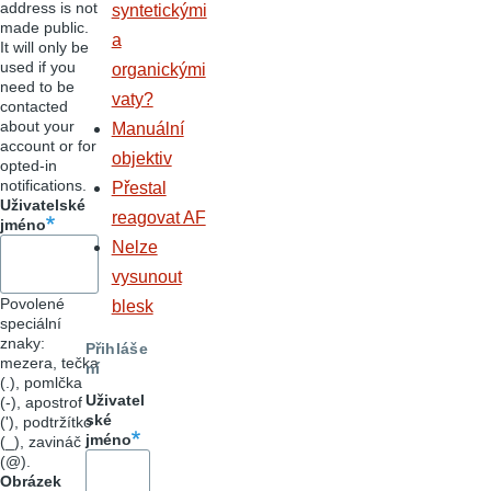
address is not
syntetickými
made public.
a
It will only be
used if you
organickými
need to be
vaty?
contacted
about your
Manuální
account or for
objektiv
opted-in
notifications.
Přestal
Uživatelské
reagovat AF
jméno
Nelze
vysunout
Povolené
blesk
speciální
znaky:
Přihláše
mezera, tečka
ní
(.), pomlčka
Uživatel
(-), apostrof
ské
('), podtržítko
jméno
(_), zavináč
(@).
Obrázek