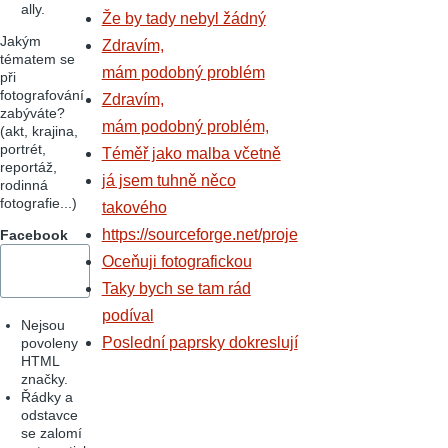
ally.
Že by tady nebyl žádný
Jakým
Zdravím,
tématem se
mám podobný problém
při
fotografování
Zdravím,
zabýváte?
mám podobný problém,
(akt, krajina,
portrét,
Téměř jako malba včetně
reportáž,
já jsem tuhně něco
rodinná
fotografie...)
takového
https://sourceforge.net/proje
Facebook
Oceňuji fotografickou
Taky bych se tam rád
podíval
Nejsou
Poslední paprsky dokreslují
povoleny
HTML
značky.
Řádky a
odstavce
se zalomí