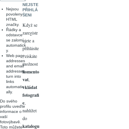
NEJSTE
Nejsou
PŘIHLÁ
povoleny
ŠENI
HTML
Když se
značky.
Řádky a
zaregistr
odstavce
ujete a
se zalomí
automatick
přihlásíte
y.
, získáte
Web page
addresses
možnost
and email
komento
addresses
turn into
vat
,
links
vkládat
automatic
ally.
fotografi
Do svého
e
,
profilu uveďte
nahlížet
informace o
vaší
do
fotovýbavě.
katalogu
Toto můžete