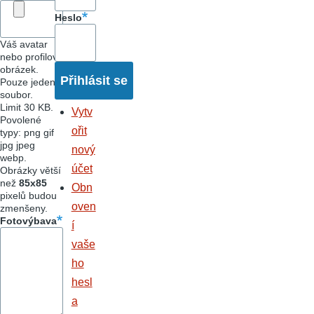
Heslo
Váš avatar
nebo profilový
obrázek.
Pouze jeden
soubor.
Limit 30 KB.
Vytv
Povolené
ořit
typy: png gif
jpg jpeg
nový
webp.
účet
Obrázky větší
než
85x85
Obn
pixelů budou
oven
zmenšeny.
Fotovýbava
í
vaše
ho
hesl
a