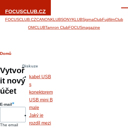
Přejít k hlavnímu obsahu
Men
FOCUSCLUB.CZ
FOCUSCLUB.CZ
CANONKLUB
SONYKLUB
SigmaClub
FujifilmClub
OMCLUB
Tamron Club
FOCUSmagazine
Drobečková
Domů
Hlavní
navigace
Diskuze
záložky
Vytvoř
kabel USB
it nový
s
účet
konektorem
USB mini B
E-mail
male
Jaký je
rozdíl mezi
The email