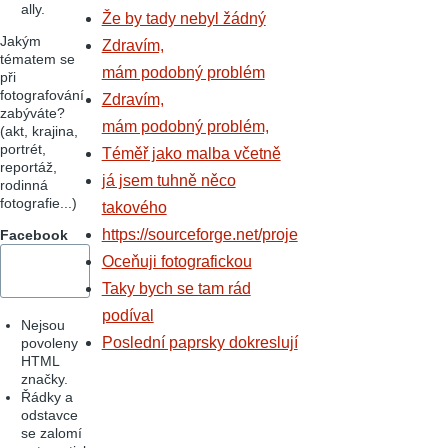
ally.
Že by tady nebyl žádný
Jakým
Zdravím,
tématem se
mám podobný problém
při
fotografování
Zdravím,
zabýváte?
mám podobný problém,
(akt, krajina,
portrét,
Téměř jako malba včetně
reportáž,
já jsem tuhně něco
rodinná
fotografie...)
takového
https://sourceforge.net/proje
Facebook
Oceňuji fotografickou
Taky bych se tam rád
podíval
Nejsou
Poslední paprsky dokreslují
povoleny
HTML
značky.
Řádky a
odstavce
se zalomí