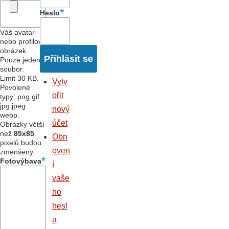
Heslo
Váš avatar
nebo profilový
obrázek.
Pouze jeden
soubor.
Limit 30 KB.
Vytv
Povolené
ořit
typy: png gif
jpg jpeg
nový
webp.
účet
Obrázky větší
než
85x85
Obn
pixelů budou
oven
zmenšeny.
Fotovýbava
í
vaše
ho
hesl
a