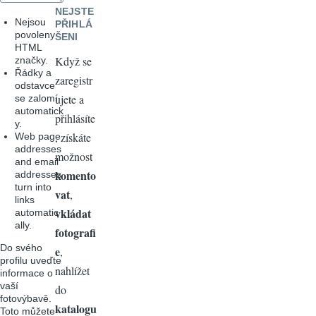
NEJSTE
Nejsou
PŘIHLÁ
povoleny
ŠENI
HTML
Když se
značky.
Řádky a
zaregistr
odstavce
ujete a
se zalomí
automatick
přihlásíte
y.
, získáte
Web page
addresses
možnost
and email
komento
addresses
turn into
vat
,
links
vkládat
automatic
ally.
fotografi
Do svého
e
,
profilu uveďte
nahlížet
informace o
vaší
do
fotovýbavě.
katalogu
Toto můžete