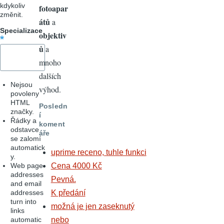
kdykoliv
fotoapar
změnit.
átů
a
Specializace
objektiv
ů
a
mnoho
dalších
Nejsou
výhod.
povoleny
HTML
Posledn
značky.
í
Řádky a
koment
odstavce
áře
se zalomí
automatick
uprime receno, tuhle funkci
y.
Web page
Cena 4000 Kč
addresses
Pevná.
and email
addresses
K předání
turn into
možná je jen zaseknutý
links
automatic
nebo