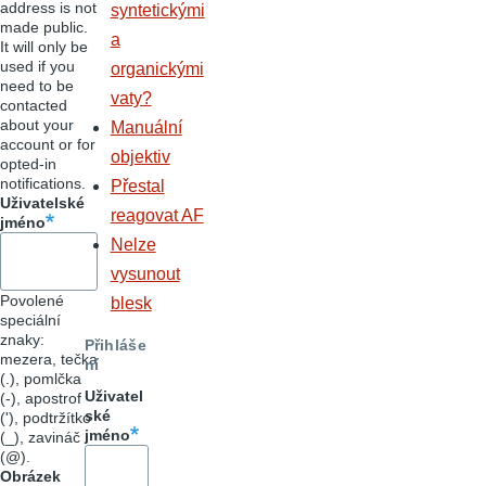
address is not
syntetickými
made public.
a
It will only be
used if you
organickými
need to be
vaty?
contacted
about your
Manuální
account or for
objektiv
opted-in
notifications.
Přestal
Uživatelské
reagovat AF
jméno
Nelze
vysunout
Povolené
blesk
speciální
znaky:
Přihláše
mezera, tečka
ní
(.), pomlčka
Uživatel
(-), apostrof
ské
('), podtržítko
jméno
(_), zavináč
(@).
Obrázek