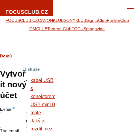
Přejít k hlavnímu obsahu
Men
FOCUSCLUB.CZ
FOCUSCLUB.CZ
CANONKLUB
SONYKLUB
SigmaClub
FujifilmClub
OMCLUB
Tamron Club
FOCUSmagazine
Drobečková
Domů
Hlavní
navigace
Diskuze
záložky
Vytvoř
kabel USB
it nový
s
účet
konektorem
USB mini B
E-mail
male
Jaký je
rozdíl mezi
The email