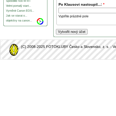
Speedlite 430 III-RT
Po Klausovi nastoupil...:
*
Velmi pomalý start...
Vyměnit Canon EOS...
Jak se starat o...
Vyplňte prázdné pole
objektívy na canon...
(C) 2008-2025 FOTOKLUBY Česko a Slovensko, z. s. - Vešk