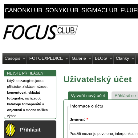
CANONKLUB
SONYKLUB
SIGMACLUB
FUJI
Časopis
FOTOEXPEDICE
Galerie
BLOG
Články
NEJSTE PŘIHLÁŠENI
Uživatelský účet
Když se zaregistrujete a
přihlásíte, získáte možnost
komentovat
,
vkládat
Vytvořit nový účet
Přihlásit se
fotografie
, nahlížet do
katalogu fotoaparátů
a
Informace o účtu
objektivů
a mnoho dalších
výhod.
Jméno:
*
Přihlásit
Použití mezer je povoleno; interpunkce n