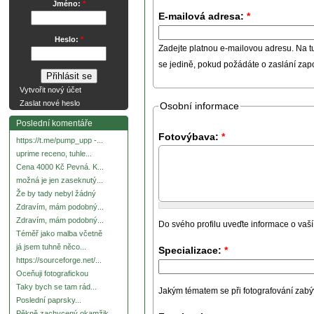
Jméno:
*
E-mailová adresa:
*
Heslo:
*
Zadejte platnou e-mailovou adresu. Na t
se jedině, pokud požádáte o zaslání za
Vytvořit nový účet
Zaslat nové heslo
Osobní informace
Poslední komentáře
Fotovýbava:
*
https://t.me/pump_upp -...
uprime receno, tuhle...
Cena 4000 Kč Pevná. K...
možná je jen zaseknutý...
Že by tady nebyl žádný
Zdravím, mám podobný...
Zdravím, mám podobný...
Do svého profilu uveďte informace o vaší
Téměř jako malba včetně
já jsem tuhně něco...
Specializace:
*
https://sourceforge.net/...
Oceňuji fotografickou
Taky bych se tam rád...
Jakým tématem se při fotografování zabývát
Poslední paprsky...
Pěkně zachycený okamžik.