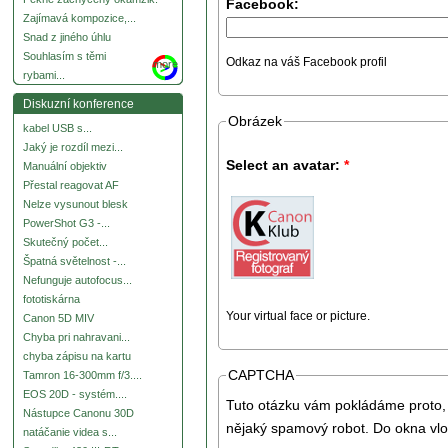
Facebook:
Zajímavá kompozice,...
Snad z jiného úhlu
Souhlasím s těmi
Odkaz na váš Facebook profil
more
rybami...
Diskuzní konference
Obrázek
kabel USB s...
Jaký je rozdíl mezi...
Select an avatar:
*
Manuální objektiv
Přestal reagovat AF
Nelze vysunout blesk
PowerShot G3 -...
Skutečný počet...
Špatná světelnost -...
Nefunguje autofocus...
fototiskárna
Your virtual face or picture.
Canon 5D MIV
Chyba pri nahravani...
chyba zápisu na kartu
CAPTCHA
Tamron 16-300mm f/3....
EOS 20D - systém....
Tuto otázku vám pokládáme proto, 
Nástupce Canonu 30D
nějaký spamový robot. Do okna vlo
natáčanie videa s...