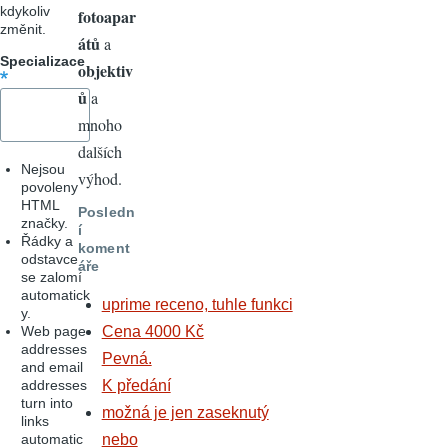
kdykoliv
fotoapar
změnit.
átů
a
Specializace
objektiv
ů
a
mnoho
dalších
Nejsou
výhod.
povoleny
HTML
Posledn
značky.
í
Řádky a
koment
odstavce
áře
se zalomí
automatick
uprime receno, tuhle funkci
y.
Web page
Cena 4000 Kč
addresses
Pevná.
and email
addresses
K předání
turn into
možná je jen zaseknutý
links
automatic
nebo