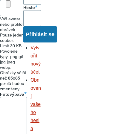
Heslo
Váš avatar
nebo profilový
obrázek.
Pouze jeden
soubor.
Limit 30 KB.
Vytv
Povolené
ořit
typy: png gif
jpg jpeg
nový
webp.
účet
Obrázky větší
než
85x85
Obn
pixelů budou
oven
zmenšeny.
Fotovýbava
í
vaše
ho
hesl
a