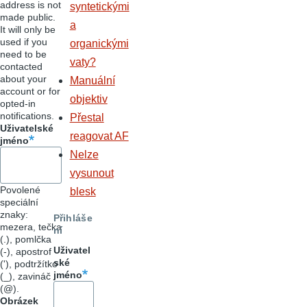
address is not
syntetickými
made public.
a
It will only be
used if you
organickými
need to be
vaty?
contacted
about your
Manuální
account or for
objektiv
opted-in
notifications.
Přestal
Uživatelské
reagovat AF
jméno
Nelze
vysunout
Povolené
blesk
speciální
znaky:
Přihláše
mezera, tečka
ní
(.), pomlčka
Uživatel
(-), apostrof
ské
('), podtržítko
jméno
(_), zavináč
(@).
Obrázek