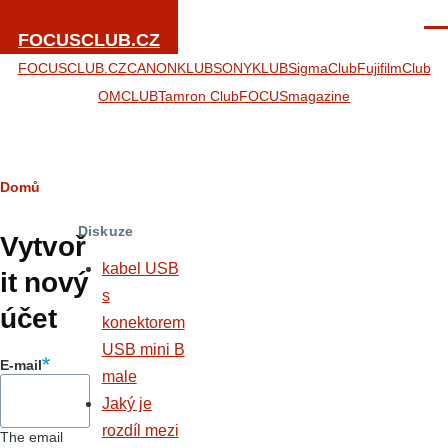
Přejít k hlavnímu obsahu
Men
FOCUSCLUB.CZ
FOCUSCLUB.CZ
CANONKLUB
SONYKLUB
SigmaClub
FujifilmClub
OMCLUB
Tamron Club
FOCUSmagazine
Drobečková
Domů
Hlavní
navigace
Diskuze
záložky
Vytvoř
kabel USB
it nový
s
účet
konektorem
USB mini B
E-mail
male
Jaký je
rozdíl mezi
The email