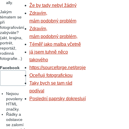
ally.
Že by tady nebyl žádný
Jakým
Zdravím,
tématem se
mám podobný problém
při
fotografování
Zdravím,
zabýváte?
mám podobný problém,
(akt, krajina,
portrét,
Téměř jako malba včetně
reportáž,
já jsem tuhně něco
rodinná
fotografie...)
takového
https://sourceforge.net/proje
Facebook
Oceňuji fotografickou
Taky bych se tam rád
podíval
Nejsou
Poslední paprsky dokreslují
povoleny
HTML
značky.
Řádky a
odstavce
se zalomí