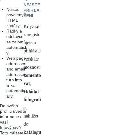
NEJSTE
Nejsou
PŘIHLÁ
povoleny
ŠENI
HTML
Když se
značky.
Řádky a
zaregistr
odstavce
ujete a
se zalomí
automatick
přihlásíte
y.
, získáte
Web page
addresses
možnost
and email
komento
addresses
turn into
vat
,
links
vkládat
automatic
ally.
fotografi
Do svého
e
,
profilu uveďte
nahlížet
informace o
vaší
do
fotovýbavě.
katalogu
Toto můžete