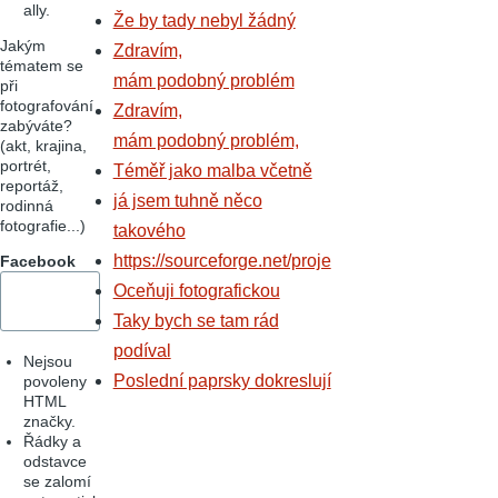
ally.
Že by tady nebyl žádný
Jakým
Zdravím,
tématem se
mám podobný problém
při
fotografování
Zdravím,
zabýváte?
mám podobný problém,
(akt, krajina,
portrét,
Téměř jako malba včetně
reportáž,
já jsem tuhně něco
rodinná
fotografie...)
takového
https://sourceforge.net/proje
Facebook
Oceňuji fotografickou
Taky bych se tam rád
podíval
Nejsou
Poslední paprsky dokreslují
povoleny
HTML
značky.
Řádky a
odstavce
se zalomí