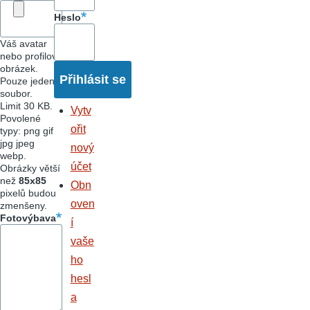
Heslo
Váš avatar
nebo profilový
obrázek.
Pouze jeden
soubor.
Limit 30 KB.
Vytv
Povolené
ořit
typy: png gif
jpg jpeg
nový
webp.
účet
Obrázky větší
než
85x85
Obn
pixelů budou
oven
zmenšeny.
Fotovýbava
í
vaše
ho
hesl
a