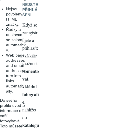
NEJSTE
Nejsou
PŘIHLÁ
povoleny
ŠENI
HTML
Když se
značky.
Řádky a
zaregistr
odstavce
ujete a
se zalomí
automatick
přihlásíte
y.
, získáte
Web page
addresses
možnost
and email
komento
addresses
turn into
vat
,
links
vkládat
automatic
ally.
fotografi
Do svého
e
,
profilu uveďte
nahlížet
informace o
vaší
do
fotovýbavě.
katalogu
Toto můžete