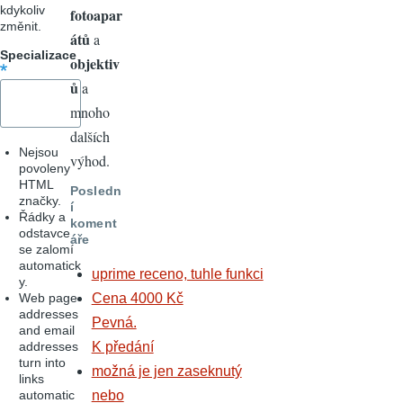
kdykoliv
fotoapar
změnit.
átů
a
Specializace
objektiv
ů
a
mnoho
dalších
Nejsou
výhod.
povoleny
HTML
Posledn
značky.
í
Řádky a
koment
odstavce
áře
se zalomí
automatick
uprime receno, tuhle funkci
y.
Web page
Cena 4000 Kč
addresses
Pevná.
and email
addresses
K předání
turn into
možná je jen zaseknutý
links
automatic
nebo