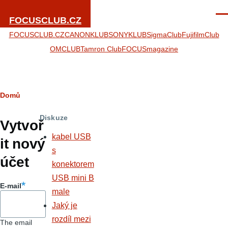
Přejít k hlavnímu obsahu
Men
FOCUSCLUB.CZ
FOCUSCLUB.CZ
CANONKLUB
SONYKLUB
SigmaClub
FujifilmClub
OMCLUB
Tamron Club
FOCUSmagazine
Drobečková
Domů
Hlavní
navigace
Diskuze
záložky
Vytvoř
kabel USB
it nový
s
účet
konektorem
USB mini B
E-mail
male
Jaký je
rozdíl mezi
The email