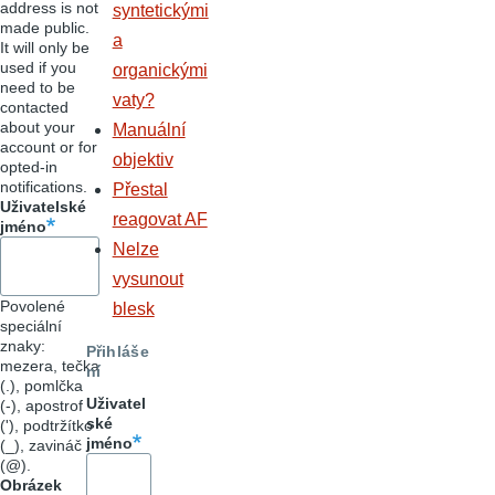
address is not
syntetickými
made public.
a
It will only be
used if you
organickými
need to be
vaty?
contacted
about your
Manuální
account or for
objektiv
opted-in
notifications.
Přestal
Uživatelské
reagovat AF
jméno
Nelze
vysunout
Povolené
blesk
speciální
znaky:
Přihláše
mezera, tečka
ní
(.), pomlčka
Uživatel
(-), apostrof
ské
('), podtržítko
jméno
(_), zavináč
(@).
Obrázek