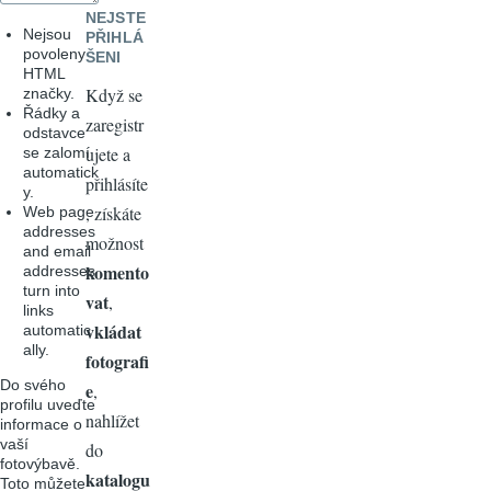
NEJSTE
Nejsou
PŘIHLÁ
povoleny
ŠENI
HTML
Když se
značky.
Řádky a
zaregistr
odstavce
ujete a
se zalomí
automatick
přihlásíte
y.
, získáte
Web page
addresses
možnost
and email
komento
addresses
turn into
vat
,
links
vkládat
automatic
ally.
fotografi
Do svého
e
,
profilu uveďte
nahlížet
informace o
vaší
do
fotovýbavě.
katalogu
Toto můžete