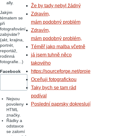
ally.
Že by tady nebyl žádný
Jakým
Zdravím,
tématem se
mám podobný problém
při
fotografování
Zdravím,
zabýváte?
mám podobný problém,
(akt, krajina,
portrét,
Téměř jako malba včetně
reportáž,
já jsem tuhně něco
rodinná
fotografie...)
takového
https://sourceforge.net/proje
Facebook
Oceňuji fotografickou
Taky bych se tam rád
podíval
Nejsou
Poslední paprsky dokreslují
povoleny
HTML
značky.
Řádky a
odstavce
se zalomí