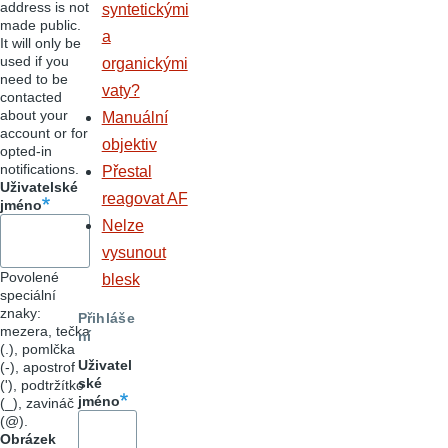
address is not
syntetickými
made public.
a
It will only be
used if you
organickými
need to be
vaty?
contacted
about your
Manuální
account or for
objektiv
opted-in
notifications.
Přestal
Uživatelské
reagovat AF
jméno
Nelze
vysunout
Povolené
blesk
speciální
znaky:
Přihláše
mezera, tečka
ní
(.), pomlčka
Uživatel
(-), apostrof
ské
('), podtržítko
jméno
(_), zavináč
(@).
Obrázek