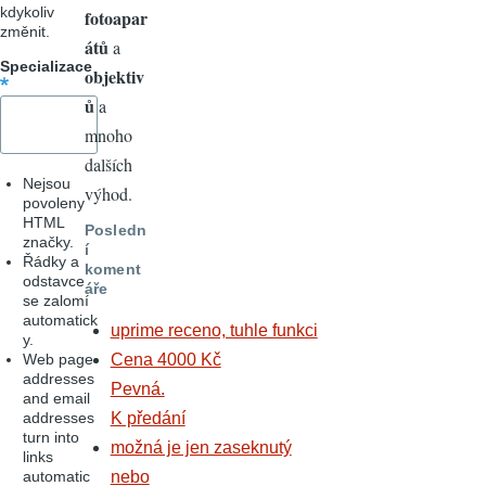
kdykoliv
fotoapar
změnit.
átů
a
Specializace
objektiv
ů
a
mnoho
dalších
Nejsou
výhod.
povoleny
HTML
Posledn
značky.
í
Řádky a
koment
odstavce
áře
se zalomí
automatick
uprime receno, tuhle funkci
y.
Web page
Cena 4000 Kč
addresses
Pevná.
and email
addresses
K předání
turn into
možná je jen zaseknutý
links
automatic
nebo