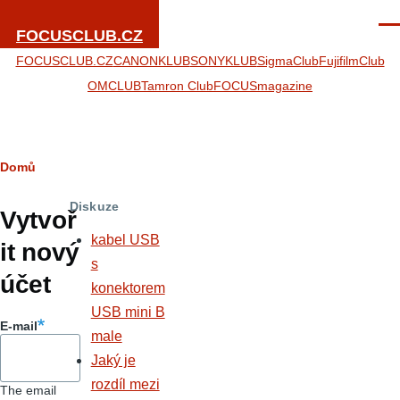
Přejít k hlavnímu obsahu
Men
FOCUSCLUB.CZ
FOCUSCLUB.CZ
CANONKLUB
SONYKLUB
SigmaClub
FujifilmClub
OMCLUB
Tamron Club
FOCUSmagazine
Drobečková
Domů
Hlavní
navigace
Diskuze
záložky
Vytvoř
kabel USB
it nový
s
účet
konektorem
USB mini B
E-mail
male
Jaký je
rozdíl mezi
The email