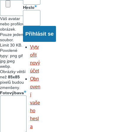
Heslo
Váš avatar
nebo profilový
obrázek.
Pouze jeden
soubor.
Limit 30 KB.
Vytv
Povolené
ořit
typy: png gif
jpg jpeg
nový
webp.
účet
Obrázky větší
než
85x85
Obn
pixelů budou
oven
zmenšeny.
Fotovýbava
í
vaše
ho
hesl
a