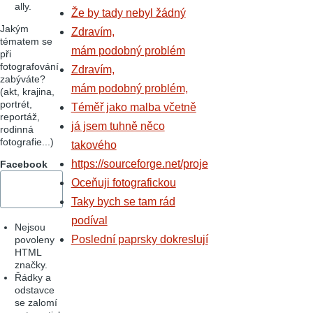
ally.
Že by tady nebyl žádný
Jakým
Zdravím,
tématem se
mám podobný problém
při
fotografování
Zdravím,
zabýváte?
mám podobný problém,
(akt, krajina,
portrét,
Téměř jako malba včetně
reportáž,
já jsem tuhně něco
rodinná
fotografie...)
takového
https://sourceforge.net/proje
Facebook
Oceňuji fotografickou
Taky bych se tam rád
podíval
Nejsou
Poslední paprsky dokreslují
povoleny
HTML
značky.
Řádky a
odstavce
se zalomí