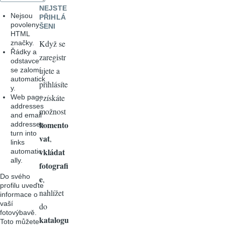
NEJSTE
Nejsou
PŘIHLÁ
povoleny
ŠENI
HTML
Když se
značky.
Řádky a
zaregistr
odstavce
ujete a
se zalomí
automatick
přihlásíte
y.
, získáte
Web page
addresses
možnost
and email
komento
addresses
turn into
vat
,
links
vkládat
automatic
ally.
fotografi
Do svého
e
,
profilu uveďte
nahlížet
informace o
vaší
do
fotovýbavě.
katalogu
Toto můžete