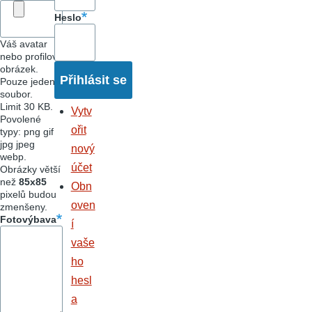
Heslo
Váš avatar
nebo profilový
obrázek.
Pouze jeden
soubor.
Limit 30 KB.
Vytv
Povolené
ořit
typy: png gif
jpg jpeg
nový
webp.
účet
Obrázky větší
než
85x85
Obn
pixelů budou
oven
zmenšeny.
Fotovýbava
í
vaše
ho
hesl
a