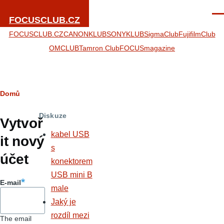
Přejít k hlavnímu obsahu
Men
FOCUSCLUB.CZ
FOCUSCLUB.CZ
CANONKLUB
SONYKLUB
SigmaClub
FujifilmClub
OMCLUB
Tamron Club
FOCUSmagazine
Drobečková
Domů
Hlavní
navigace
Diskuze
záložky
Vytvoř
kabel USB
it nový
s
účet
konektorem
USB mini B
E-mail
male
Jaký je
rozdíl mezi
The email