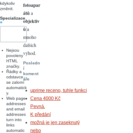
kdykoliv
fotoapar
změnit.
átů
a
Specializace
objektiv
ů
a
mnoho
dalších
Nejsou
výhod.
povoleny
HTML
Posledn
značky.
í
Řádky a
koment
odstavce
áře
se zalomí
automatick
uprime receno, tuhle funkci
y.
Web page
Cena 4000 Kč
addresses
Pevná.
and email
addresses
K předání
turn into
možná je jen zaseknutý
links
automatic
nebo