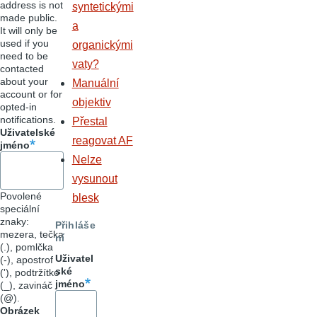
address is not
syntetickými
made public.
a
It will only be
used if you
organickými
need to be
vaty?
contacted
about your
Manuální
account or for
objektiv
opted-in
notifications.
Přestal
Uživatelské
reagovat AF
jméno
Nelze
vysunout
Povolené
blesk
speciální
znaky:
Přihláše
mezera, tečka
ní
(.), pomlčka
Uživatel
(-), apostrof
ské
('), podtržítko
jméno
(_), zavináč
(@).
Obrázek