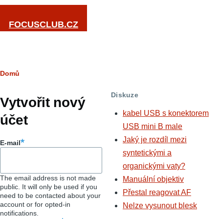
Přejít k hlavnímu obsahu
FOCUSCLUB.CZ
Drobečková
Domů
Hlavní
navigace
Diskuze
záložky
Vytvořit nový
kabel USB s konektorem
účet
USB mini B male
Jaký je rozdíl mezi
E-mail
syntetickými a
organickými vaty?
The email address is not made
Manuální objektiv
public. It will only be used if you
Přestal reagovat AF
need to be contacted about your
account or for opted-in
Nelze vysunout blesk
notifications.