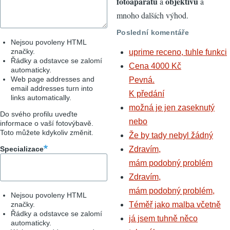
fotoaparátů
objektivů
a
a
mnoho dalších výhod.
Poslední komentáře
Nejsou povoleny HTML
značky.
uprime receno, tuhle funkci
Řádky a odstavce se zalomí
Cena 4000 Kč
automaticky.
Web page addresses and
Pevná.
email addresses turn into
K předání
links automatically.
možná je jen zaseknutý
Do svého profilu uveďte
nebo
informace o vaší fotovýbavě.
Toto můžete kdykoliv změnit.
Že by tady nebyl žádný
Specializace
Zdravím,
mám podobný problém
Zdravím,
mám podobný problém,
Nejsou povoleny HTML
značky.
Téměř jako malba včetně
Řádky a odstavce se zalomí
já jsem tuhně něco
automaticky.