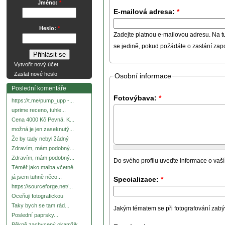
Jméno:
*
E-mailová adresa:
*
Heslo:
*
Zadejte platnou e-mailovou adresu. Na t
se jedině, pokud požádáte o zaslání za
Vytvořit nový účet
Zaslat nové heslo
Osobní informace
Poslední komentáře
Fotovýbava:
*
https://t.me/pump_upp -...
uprime receno, tuhle...
Cena 4000 Kč Pevná. K...
možná je jen zaseknutý...
Že by tady nebyl žádný
Zdravím, mám podobný...
Zdravím, mám podobný...
Do svého profilu uveďte informace o vaší
Téměř jako malba včetně
já jsem tuhně něco...
Specializace:
*
https://sourceforge.net/...
Oceňuji fotografickou
Taky bych se tam rád...
Jakým tématem se při fotografování zabývát
Poslední paprsky...
Pěkně zachycený okamžik.