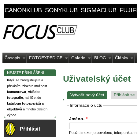
CANONKLUB
SONYKLUB
SIGMACLUB
FUJI
Časopis
FOTOEXPEDICE
Galerie
BLOG
Články
NEJSTE PŘIHLÁŠENI
Uživatelský účet
Když se zaregistrujete a
přihlásíte, získáte možnost
komentovat
,
vkládat
Vytvořit nový účet
Přihlásit se
fotografie
, nahlížet do
katalogu fotoaparátů
a
Informace o účtu
objektivů
a mnoho dalších
výhod.
Jméno:
*
Přihlásit
Použití mezer je povoleno; interpunkce n