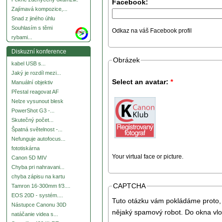
Facebook:
Zajímavá kompozice,...
Snad z jiného úhlu
Souhlasím s těmi
Odkaz na váš Facebook profil
more
rybami...
Diskuzní konference
Obrázek
kabel USB s...
Jaký je rozdíl mezi...
Select an avatar:
*
Manuální objektiv
Přestal reagovat AF
Nelze vysunout blesk
PowerShot G3 -...
Skutečný počet...
Špatná světelnost -...
Nefunguje autofocus...
fototiskárna
Your virtual face or picture.
Canon 5D MIV
Chyba pri nahravani...
chyba zápisu na kartu
CAPTCHA
Tamron 16-300mm f/3....
EOS 20D - systém....
Tuto otázku vám pokládáme proto, 
Nástupce Canonu 30D
nějaký spamový robot. Do okna vlo
natáčanie videa s...