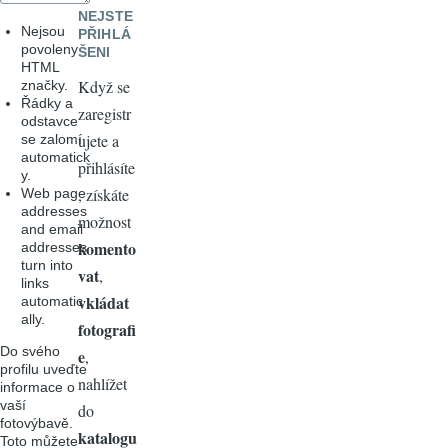
NEJSTE
Nejsou
PŘIHLÁ
povoleny
ŠENI
HTML
Když se
značky.
Řádky a
zaregistr
odstavce
ujete a
se zalomí
automatick
přihlásíte
y.
, získáte
Web page
addresses
možnost
and email
komento
addresses
turn into
vat
,
links
vkládat
automatic
ally.
fotografi
Do svého
e
,
profilu uveďte
nahlížet
informace o
vaší
do
fotovýbavě.
katalogu
Toto můžete