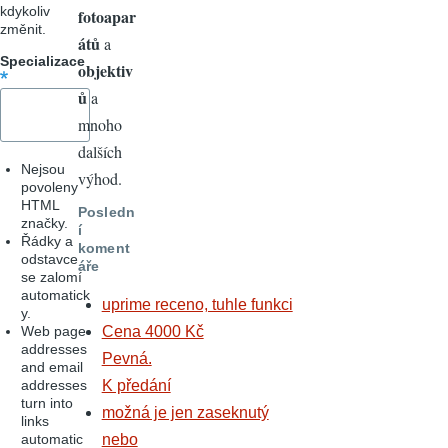
kdykoliv
fotoapar
změnit.
átů
a
Specializace
objektiv
ů
a
mnoho
dalších
Nejsou
výhod.
povoleny
HTML
Posledn
značky.
í
Řádky a
koment
odstavce
áře
se zalomí
automatick
uprime receno, tuhle funkci
y.
Web page
Cena 4000 Kč
addresses
Pevná.
and email
addresses
K předání
turn into
možná je jen zaseknutý
links
automatic
nebo