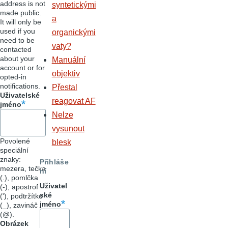
address is not
syntetickými
made public.
a
It will only be
used if you
organickými
need to be
vaty?
contacted
about your
Manuální
account or for
objektiv
opted-in
notifications.
Přestal
Uživatelské
reagovat AF
jméno
Nelze
vysunout
Povolené
blesk
speciální
znaky:
Přihláše
mezera, tečka
ní
(.), pomlčka
Uživatel
(-), apostrof
ské
('), podtržítko
jméno
(_), zavináč
(@).
Obrázek