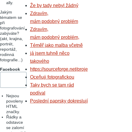
ally.
Že by tady nebyl žádný
Jakým
Zdravím,
tématem se
mám podobný problém
při
fotografování
Zdravím,
zabýváte?
mám podobný problém,
(akt, krajina,
portrét,
Téměř jako malba včetně
reportáž,
já jsem tuhně něco
rodinná
fotografie...)
takového
https://sourceforge.net/proje
Facebook
Oceňuji fotografickou
Taky bych se tam rád
podíval
Nejsou
Poslední paprsky dokreslují
povoleny
HTML
značky.
Řádky a
odstavce
se zalomí