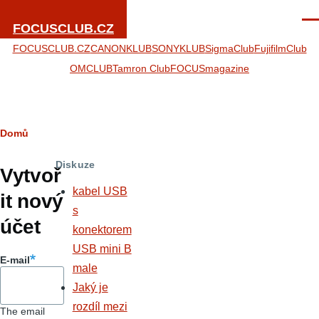
Přejít k hlavnímu obsahu
Men
FOCUSCLUB.CZ
FOCUSCLUB.CZ
CANONKLUB
SONYKLUB
SigmaClub
FujifilmClub
OMCLUB
Tamron Club
FOCUSmagazine
Drobečková
Domů
Hlavní
navigace
Diskuze
záložky
Vytvoř
kabel USB
it nový
s
účet
konektorem
USB mini B
E-mail
male
Jaký je
rozdíl mezi
The email