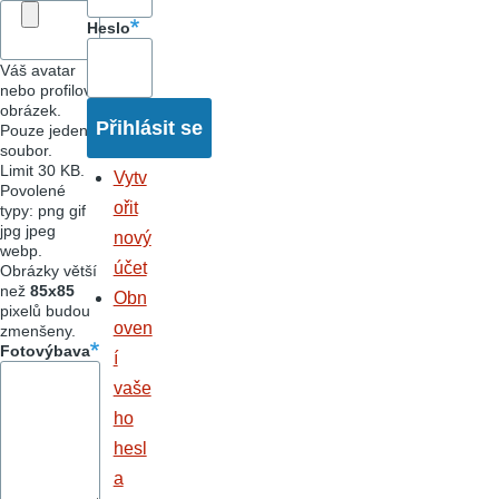
Heslo
Váš avatar
nebo profilový
obrázek.
Pouze jeden
soubor.
Limit 30 KB.
Vytv
Povolené
ořit
typy: png gif
jpg jpeg
nový
webp.
účet
Obrázky větší
než
85x85
Obn
pixelů budou
oven
zmenšeny.
Fotovýbava
í
vaše
ho
hesl
a