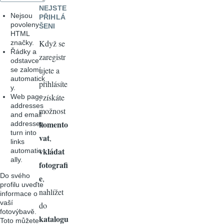
NEJSTE
Nejsou
PŘIHLÁ
povoleny
ŠENI
HTML
Když se
značky.
Řádky a
zaregistr
odstavce
ujete a
se zalomí
automatick
přihlásíte
y.
, získáte
Web page
addresses
možnost
and email
komento
addresses
turn into
vat
,
links
vkládat
automatic
ally.
fotografi
Do svého
e
,
profilu uveďte
nahlížet
informace o
vaší
do
fotovýbavě.
katalogu
Toto můžete