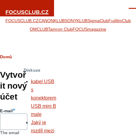
Přejít k hlavnímu obsahu
Men
FOCUSCLUB.CZ
FOCUSCLUB.CZ
CANONKLUB
SONYKLUB
SigmaClub
FujifilmClub
OMCLUB
Tamron Club
FOCUSmagazine
Drobečková
Domů
Hlavní
navigace
Diskuze
záložky
Vytvoř
kabel USB
it nový
s
účet
konektorem
USB mini B
E-mail
male
Jaký je
rozdíl mezi
The email