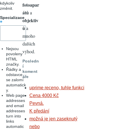
kdykoliv
fotoapar
změnit.
átů
a
Specializace
objektiv
ů
a
mnoho
dalších
Nejsou
výhod.
povoleny
HTML
Posledn
značky.
í
Řádky a
koment
odstavce
áře
se zalomí
automatick
uprime receno, tuhle funkci
y.
Web page
Cena 4000 Kč
addresses
Pevná.
and email
addresses
K předání
turn into
možná je jen zaseknutý
links
automatic
nebo