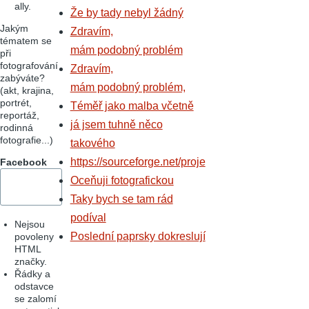
ally.
Že by tady nebyl žádný
Jakým
Zdravím,
tématem se
mám podobný problém
při
fotografování
Zdravím,
zabýváte?
mám podobný problém,
(akt, krajina,
portrét,
Téměř jako malba včetně
reportáž,
já jsem tuhně něco
rodinná
fotografie...)
takového
https://sourceforge.net/proje
Facebook
Oceňuji fotografickou
Taky bych se tam rád
podíval
Nejsou
Poslední paprsky dokreslují
povoleny
HTML
značky.
Řádky a
odstavce
se zalomí