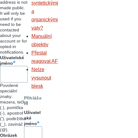
address is not
syntetickými
made public.
a
It will only be
used if you
organickými
need to be
vaty?
contacted
about your
Manuální
account or for
objektiv
opted-in
notifications.
Přestal
Uživatelské
reagovat AF
jméno
Nelze
vysunout
Povolené
blesk
speciální
znaky:
Přihláše
mezera, tečka
ní
(.), pomlčka
Uživatel
(-), apostrof
ské
('), podtržítko
jméno
(_), zavináč
(@).
Obrázek