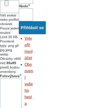
Heslo
Váš avatar
nebo profilový
obrázek.
Pouze jeden
soubor.
Limit 30 KB.
Vytv
Povolené
ořit
typy: png gif
jpg jpeg
nový
webp.
účet
Obrázky větší
než
85x85
Obn
pixelů budou
oven
zmenšeny.
Fotovýbava
í
vaše
ho
hesl
a