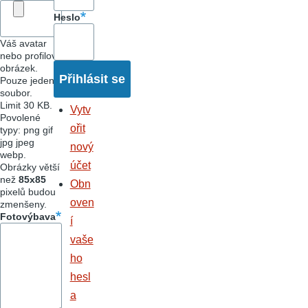
Heslo
Váš avatar
nebo profilový
obrázek.
Pouze jeden
soubor.
Limit 30 KB.
Vytv
Povolené
ořit
typy: png gif
jpg jpeg
nový
webp.
účet
Obrázky větší
než
85x85
Obn
pixelů budou
oven
zmenšeny.
Fotovýbava
í
vaše
ho
hesl
a