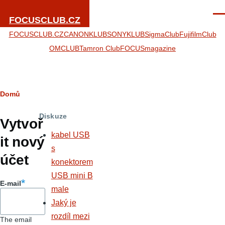
Přejít k hlavnímu obsahu
Men
FOCUSCLUB.CZ
FOCUSCLUB.CZ
CANONKLUB
SONYKLUB
SigmaClub
FujifilmClub
OMCLUB
Tamron Club
FOCUSmagazine
Drobečková
Domů
Hlavní
navigace
Diskuze
záložky
Vytvoř
kabel USB
it nový
s
účet
konektorem
USB mini B
E-mail
male
Jaký je
rozdíl mezi
The email