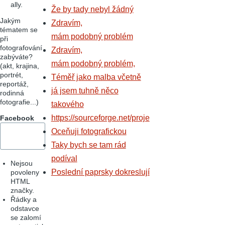
ally.
Že by tady nebyl žádný
Jakým
Zdravím,
tématem se
mám podobný problém
při
fotografování
Zdravím,
zabýváte?
mám podobný problém,
(akt, krajina,
portrét,
Téměř jako malba včetně
reportáž,
já jsem tuhně něco
rodinná
fotografie...)
takového
https://sourceforge.net/proje
Facebook
Oceňuji fotografickou
Taky bych se tam rád
podíval
Nejsou
Poslední paprsky dokreslují
povoleny
HTML
značky.
Řádky a
odstavce
se zalomí