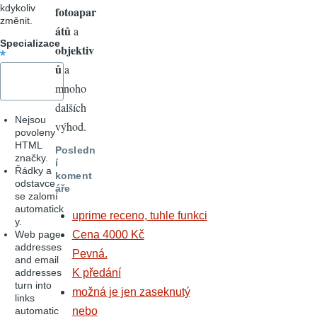
kdykoliv
fotoapar
změnit.
átů
a
Specializace
objektiv
ů
a
mnoho
dalších
Nejsou
výhod.
povoleny
HTML
Posledn
značky.
í
Řádky a
koment
odstavce
áře
se zalomí
automatick
uprime receno, tuhle funkci
y.
Web page
Cena 4000 Kč
addresses
Pevná.
and email
addresses
K předání
turn into
možná je jen zaseknutý
links
automatic
nebo