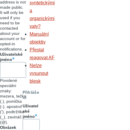
address is not
syntetickými
made public.
a
It will only be
used if you
organickými
need to be
vaty?
contacted
about your
Manuální
account or for
objektiv
opted-in
notifications.
Přestal
Uživatelské
reagovat AF
jméno
Nelze
vysunout
Povolené
blesk
speciální
znaky:
Přihláše
mezera, tečka
ní
(.), pomlčka
Uživatel
(-), apostrof
ské
('), podtržítko
jméno
(_), zavináč
(@).
Obrázek