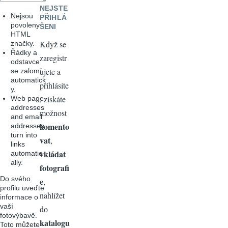
NEJSTE
Nejsou
PŘIHLÁ
povoleny
ŠENI
HTML
Když se
značky.
Řádky a
zaregistr
odstavce
ujete a
se zalomí
automatick
přihlásíte
y.
, získáte
Web page
addresses
možnost
and email
komento
addresses
turn into
vat
,
links
vkládat
automatic
ally.
fotografi
Do svého
e
,
profilu uveďte
nahlížet
informace o
vaší
do
fotovýbavě.
katalogu
Toto můžete