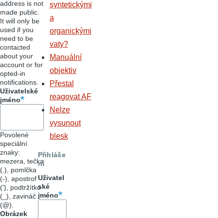
address is not
syntetickými
made public.
a
It will only be
used if you
organickými
need to be
vaty?
contacted
about your
Manuální
account or for
objektiv
opted-in
notifications.
Přestal
Uživatelské
reagovat AF
jméno
Nelze
vysunout
Povolené
blesk
speciální
znaky:
Přihláše
mezera, tečka
ní
(.), pomlčka
Uživatel
(-), apostrof
ské
('), podtržítko
jméno
(_), zavináč
(@).
Obrázek