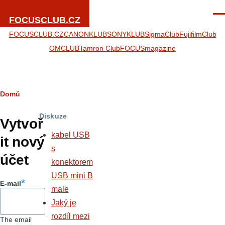
Přejít k hlavnímu obsahu
Men
FOCUSCLUB.CZ
FOCUSCLUB.CZ
CANONKLUB
SONYKLUB
SigmaClub
FujifilmClub
OMCLUB
Tamron Club
FOCUSmagazine
Drobečková
Domů
Hlavní
navigace
Diskuze
záložky
Vytvoř
kabel USB
it nový
s
účet
konektorem
USB mini B
E-mail
male
Jaký je
rozdíl mezi
The email