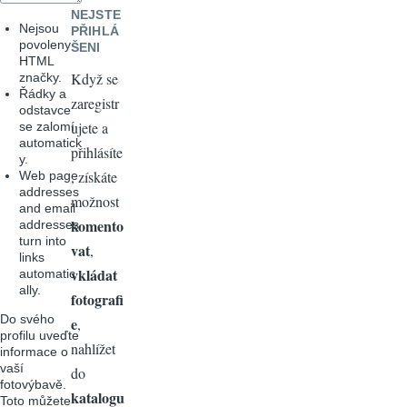
NEJSTE
Nejsou
PŘIHLÁ
povoleny
ŠENI
HTML
Když se
značky.
Řádky a
zaregistr
odstavce
ujete a
se zalomí
automatick
přihlásíte
y.
, získáte
Web page
addresses
možnost
and email
komento
addresses
turn into
vat
,
links
vkládat
automatic
ally.
fotografi
Do svého
e
,
profilu uveďte
nahlížet
informace o
vaší
do
fotovýbavě.
katalogu
Toto můžete