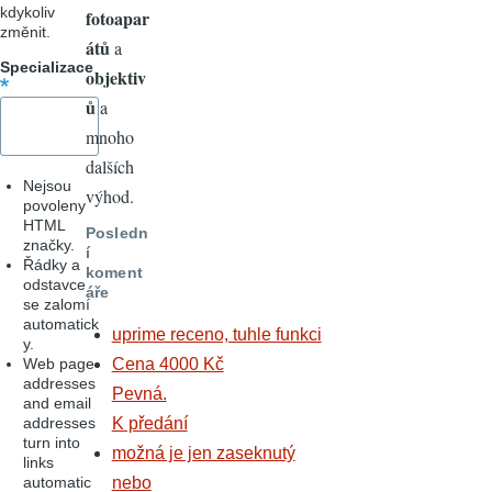
kdykoliv
fotoapar
změnit.
átů
a
Specializace
objektiv
ů
a
mnoho
dalších
Nejsou
výhod.
povoleny
HTML
Posledn
značky.
í
Řádky a
koment
odstavce
áře
se zalomí
automatick
uprime receno, tuhle funkci
y.
Web page
Cena 4000 Kč
addresses
Pevná.
and email
addresses
K předání
turn into
možná je jen zaseknutý
links
automatic
nebo