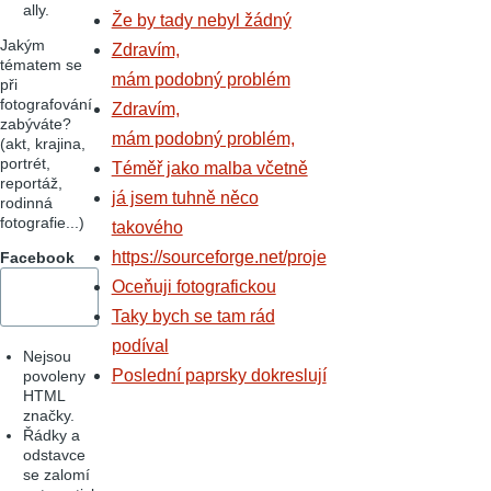
ally.
Že by tady nebyl žádný
Jakým
Zdravím,
tématem se
mám podobný problém
při
fotografování
Zdravím,
zabýváte?
mám podobný problém,
(akt, krajina,
portrét,
Téměř jako malba včetně
reportáž,
já jsem tuhně něco
rodinná
fotografie...)
takového
https://sourceforge.net/proje
Facebook
Oceňuji fotografickou
Taky bych se tam rád
podíval
Nejsou
Poslední paprsky dokreslují
povoleny
HTML
značky.
Řádky a
odstavce
se zalomí