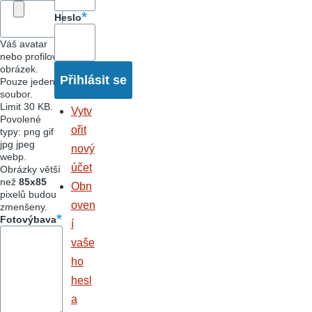
Heslo
Váš avatar
nebo profilový
obrázek.
Pouze jeden
soubor.
Limit 30 KB.
Vytv
Povolené
ořit
typy: png gif
jpg jpeg
nový
webp.
účet
Obrázky větší
než
85x85
Obn
pixelů budou
oven
zmenšeny.
Fotovýbava
í
vaše
ho
hesl
a