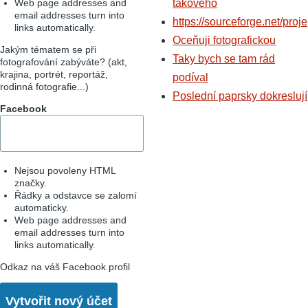
Web page addresses and
takového
email addresses turn into
https://sourceforge.net/proje
links automatically.
Oceňuji fotografickou
Jakým tématem se při
Taky bych se tam rád
fotografování zabýváte? (akt,
krajina, portrét, reportáž,
podíval
rodinná fotografie...)
Poslední paprsky dokreslují
Facebook
Nejsou povoleny HTML
značky.
Řádky a odstavce se zalomí
automaticky.
Web page addresses and
email addresses turn into
links automatically.
Odkaz na váš Facebook profil