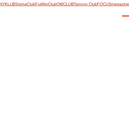
NYKLUB
SigmaClub
FujifilmClub
OMCLUB
Tamron Club
FOCUSmagazine
Men