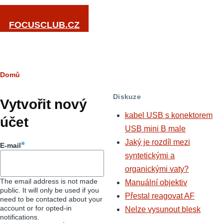
Přejít k hlavnímu obsahu
FOCUSCLUB.CZ
Drobečková
Domů
Hlavní
navigace
Diskuze
záložky
Vytvořit nový
kabel USB s konektorem
účet
USB mini B male
Jaký je rozdíl mezi
E-mail
syntetickými a
organickými vaty?
The email address is not made
Manuální objektiv
public. It will only be used if you
Přestal reagovat AF
need to be contacted about your
account or for opted-in
Nelze vysunout blesk
notifications.