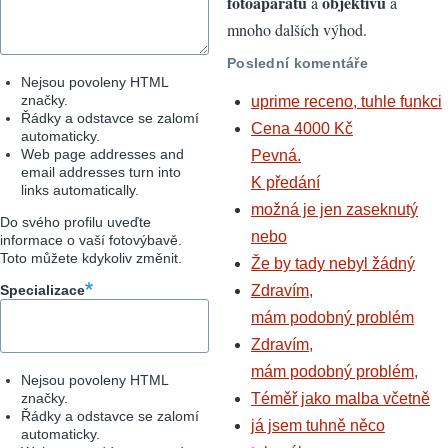
fotoaparátů
objektivů
a
a
mnoho dalších výhod.
Poslední komentáře
Nejsou povoleny HTML
značky.
uprime receno, tuhle funkci
Řádky a odstavce se zalomí
Cena 4000 Kč
automaticky.
Web page addresses and
Pevná.
email addresses turn into
K předání
links automatically.
možná je jen zaseknutý
Do svého profilu uveďte
nebo
informace o vaší fotovýbavě.
Toto můžete kdykoliv změnit.
Že by tady nebyl žádný
Specializace
Zdravím,
mám podobný problém
Zdravím,
mám podobný problém,
Nejsou povoleny HTML
značky.
Téměř jako malba včetně
Řádky a odstavce se zalomí
já jsem tuhně něco
automaticky.