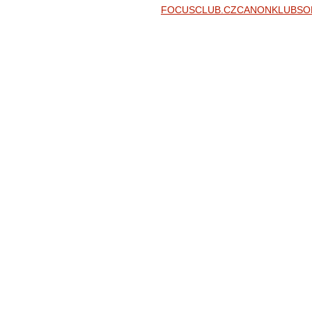
FOCUSCLUB.CZ
CANONKLUB
SO