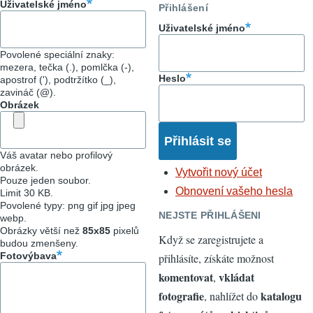
Uživatelské jméno
Přihlášení
Uživatelské jméno
Povolené speciální znaky:
mezera, tečka (.), pomlčka (-),
Heslo
apostrof ('), podtržítko (_),
zavináč (@).
Obrázek
Váš avatar nebo profilový
obrázek.
Vytvořit nový účet
Pouze jeden soubor.
Obnovení vašeho hesla
Limit 30 KB.
Povolené typy: png gif jpg jpeg
NEJSTE PŘIHLÁŠENI
webp.
Obrázky větší než
85x85
pixelů
Když se zaregistrujete a
budou zmenšeny.
Fotovýbava
přihlásíte, získáte možnost
komentovat
vkládat
,
fotografie
katalogu
, nahlížet do