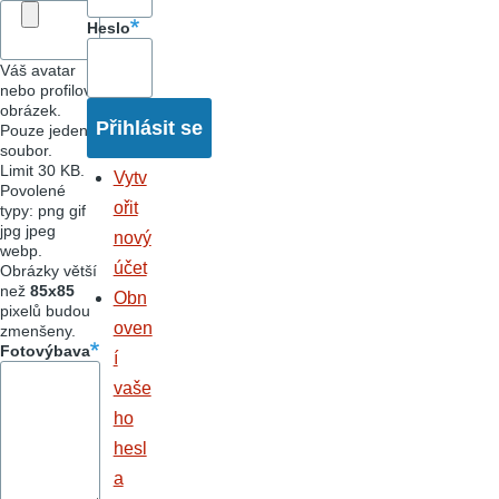
Heslo
Váš avatar
nebo profilový
obrázek.
Pouze jeden
soubor.
Limit 30 KB.
Vytv
Povolené
ořit
typy: png gif
jpg jpeg
nový
webp.
účet
Obrázky větší
než
85x85
Obn
pixelů budou
oven
zmenšeny.
Fotovýbava
í
vaše
ho
hesl
a