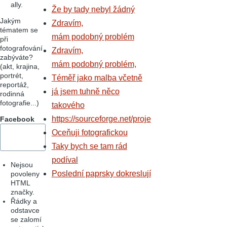
ally.
Že by tady nebyl žádný
Jakým
Zdravím,
tématem se
mám podobný problém
při
fotografování
Zdravím,
zabýváte?
mám podobný problém,
(akt, krajina,
portrét,
Téměř jako malba včetně
reportáž,
já jsem tuhně něco
rodinná
fotografie...)
takového
https://sourceforge.net/proje
Facebook
Oceňuji fotografickou
Taky bych se tam rád
podíval
Nejsou
Poslední paprsky dokreslují
povoleny
HTML
značky.
Řádky a
odstavce
se zalomí