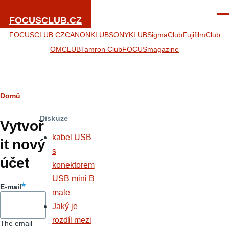
Přejít k hlavnímu obsahu
Men
FOCUSCLUB.CZ
FOCUSCLUB.CZ
CANONKLUB
SONYKLUB
SigmaClub
FujifilmClub
OMCLUB
Tamron Club
FOCUSmagazine
Drobečková
Domů
Hlavní
navigace
Diskuze
záložky
Vytvoř
kabel USB
it nový
s
účet
konektorem
USB mini B
E-mail
male
Jaký je
rozdíl mezi
The email