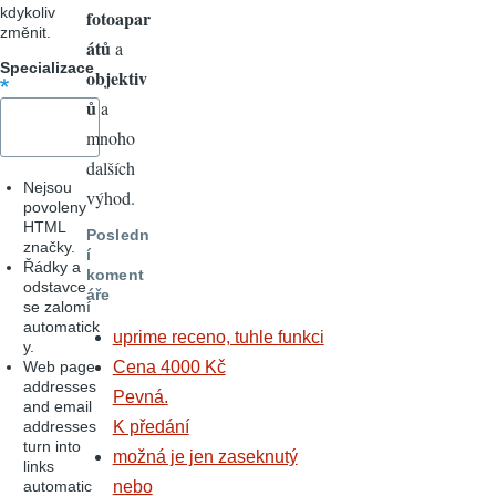
kdykoliv
fotoapar
změnit.
átů
a
Specializace
objektiv
ů
a
mnoho
dalších
Nejsou
výhod.
povoleny
HTML
Posledn
značky.
í
Řádky a
koment
odstavce
áře
se zalomí
automatick
uprime receno, tuhle funkci
y.
Web page
Cena 4000 Kč
addresses
Pevná.
and email
addresses
K předání
turn into
možná je jen zaseknutý
links
automatic
nebo