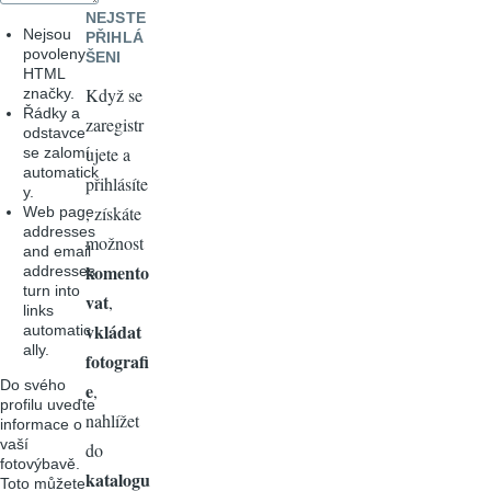
NEJSTE
Nejsou
PŘIHLÁ
povoleny
ŠENI
HTML
Když se
značky.
Řádky a
zaregistr
odstavce
ujete a
se zalomí
automatick
přihlásíte
y.
, získáte
Web page
addresses
možnost
and email
komento
addresses
turn into
vat
,
links
vkládat
automatic
ally.
fotografi
Do svého
e
,
profilu uveďte
nahlížet
informace o
vaší
do
fotovýbavě.
katalogu
Toto můžete