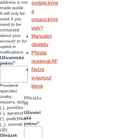
address is not
syntetickými
made public.
a
It will only be
used if you
organickými
need to be
vaty?
contacted
about your
Manuální
account or for
objektiv
opted-in
notifications.
Přestal
Uživatelské
reagovat AF
jméno
Nelze
vysunout
Povolené
blesk
speciální
znaky:
Přihláše
mezera, tečka
ní
(.), pomlčka
Uživatel
(-), apostrof
ské
('), podtržítko
jméno
(_), zavináč
(@).
Obrázek