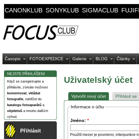
CANONKLUB
SONYKLUB
SIGMACLUB
FUJI
Časopis
FOTOEXPEDICE
Galerie
BLOG
Články
NEJSTE PŘIHLÁŠENI
Uživatelský účet
Když se zaregistrujete a
přihlásíte, získáte možnost
komentovat
,
vkládat
Vytvořit nový účet
Přihlásit se
fotografie
, nahlížet do
katalogu fotoaparátů
a
Informace o účtu
objektivů
a mnoho dalších
výhod.
Jméno:
*
Přihlásit
Použití mezer je povoleno; interpunkce n