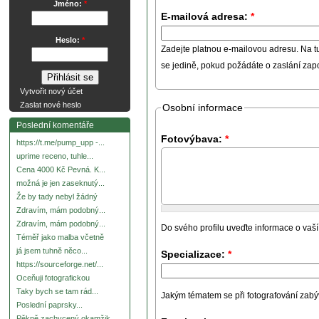
Jméno:
*
E-mailová adresa:
*
Heslo:
*
Zadejte platnou e-mailovou adresu. Na t
se jedině, pokud požádáte o zaslání za
Vytvořit nový účet
Zaslat nové heslo
Osobní informace
Poslední komentáře
Fotovýbava:
*
https://t.me/pump_upp -...
uprime receno, tuhle...
Cena 4000 Kč Pevná. K...
možná je jen zaseknutý...
Že by tady nebyl žádný
Zdravím, mám podobný...
Zdravím, mám podobný...
Do svého profilu uveďte informace o vaší
Téměř jako malba včetně
já jsem tuhně něco...
Specializace:
*
https://sourceforge.net/...
Oceňuji fotografickou
Taky bych se tam rád...
Jakým tématem se při fotografování zabývát
Poslední paprsky...
Pěkně zachycený okamžik.