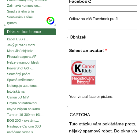
Facebook:
Zajímavá kompozice,...
Snad z jiného úhlu
Souhlasím s těmi
Odkaz na váš Facebook profil
more
rybami...
Diskuzní konference
Obrázek
kabel USB s...
Jaký je rozdíl mezi...
Select an avatar:
*
Manuální objektiv
Přestal reagovat AF
Nelze vysunout blesk
PowerShot G3 -...
Skutečný počet...
Špatná světelnost -...
Nefunguje autofocus...
fototiskárna
Your virtual face or picture.
Canon 5D MIV
Chyba pri nahravani...
chyba zápisu na kartu
CAPTCHA
Tamron 16-300mm f/3....
EOS 20D - systém....
Tuto otázku vám pokládáme proto, 
Nástupce Canonu 30D
nějaký spamový robot. Do okna vlo
natáčanie videa s...