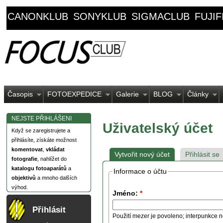
CANONKLUB
SONYKLUB
SIGMACLUB
FUJI
Časopis
FOTOEXPEDICE
Galerie
BLOG
Články
NEJSTE PŘIHLÁŠENI
Uživatelský účet
Když se zaregistrujete a
přihlásíte, získáte možnost
komentovat
,
vkládat
Vytvořit nový účet
Přihlásit se
fotografie
, nahlížet do
katalogu fotoaparátů
a
Informace o účtu
objektivů
a mnoho dalších
výhod.
Jméno:
*
Přihlásit
Použití mezer je povoleno; interpunkce n