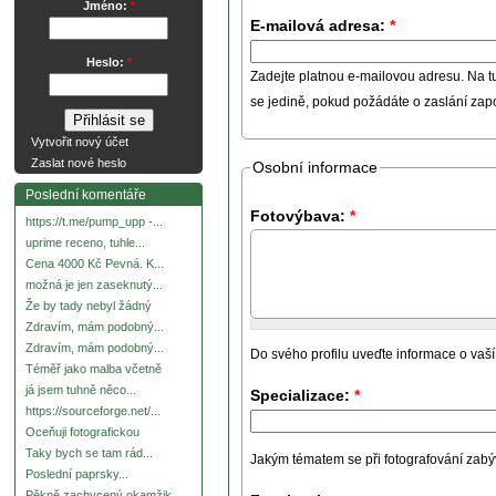
Jméno:
*
E-mailová adresa:
*
Heslo:
*
Zadejte platnou e-mailovou adresu. Na t
se jedině, pokud požádáte o zaslání za
Vytvořit nový účet
Zaslat nové heslo
Osobní informace
Poslední komentáře
Fotovýbava:
*
https://t.me/pump_upp -...
uprime receno, tuhle...
Cena 4000 Kč Pevná. K...
možná je jen zaseknutý...
Že by tady nebyl žádný
Zdravím, mám podobný...
Zdravím, mám podobný...
Do svého profilu uveďte informace o vaší
Téměř jako malba včetně
já jsem tuhně něco...
Specializace:
*
https://sourceforge.net/...
Oceňuji fotografickou
Taky bych se tam rád...
Jakým tématem se při fotografování zabývát
Poslední paprsky...
Pěkně zachycený okamžik.