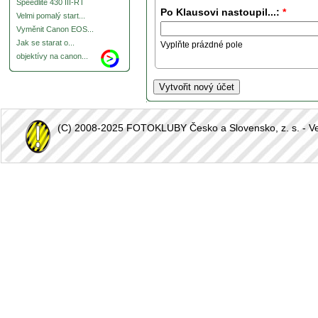
Speedlite 430 III-RT
Po Klausovi nastoupil...:
*
Velmi pomalý start...
Vyměnit Canon EOS...
Jak se starat o...
Vyplňte prázdné pole
objektívy na canon...
(C) 2008-2025 FOTOKLUBY Česko a Slovensko, z. s. - Vešk