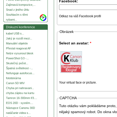
Facebook:
Zajímavá kompozice,...
Snad z jiného úhlu
Souhlasím s těmi
Odkaz na váš Facebook profil
more
rybami...
Diskuzní konference
Obrázek
kabel USB s...
Jaký je rozdíl mezi...
Select an avatar:
*
Manuální objektiv
Přestal reagovat AF
Nelze vysunout blesk
PowerShot G3 -...
Skutečný počet...
Špatná světelnost -...
Nefunguje autofocus...
fototiskárna
Your virtual face or picture.
Canon 5D MIV
Chyba pri nahravani...
chyba zápisu na kartu
CAPTCHA
Tamron 16-300mm f/3....
EOS 20D - systém....
Tuto otázku vám pokládáme proto, 
Nástupce Canonu 30D
nějaký spamový robot. Do okna vlo
natáčanie videa s...