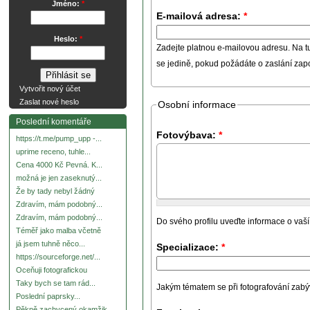
Jméno:
*
E-mailová adresa:
*
Heslo:
*
Zadejte platnou e-mailovou adresu. Na t
se jedině, pokud požádáte o zaslání za
Vytvořit nový účet
Zaslat nové heslo
Osobní informace
Poslední komentáře
Fotovýbava:
*
https://t.me/pump_upp -...
uprime receno, tuhle...
Cena 4000 Kč Pevná. K...
možná je jen zaseknutý...
Že by tady nebyl žádný
Zdravím, mám podobný...
Zdravím, mám podobný...
Do svého profilu uveďte informace o vaší
Téměř jako malba včetně
já jsem tuhně něco...
Specializace:
*
https://sourceforge.net/...
Oceňuji fotografickou
Taky bych se tam rád...
Jakým tématem se při fotografování zabývát
Poslední paprsky...
Pěkně zachycený okamžik.