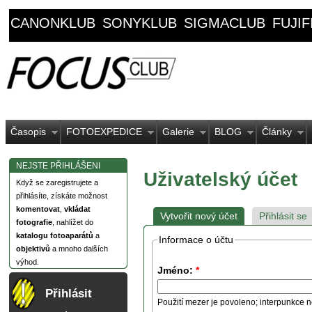
CANONKLUB
SONYKLUB
SIGMACLUB
FUJI
Časopis
FOTOEXPEDICE
Galerie
BLOG
Články
NEJSTE PŘIHLÁŠENI
Uživatelský účet
Když se zaregistrujete a
přihlásíte, získáte možnost
komentovat
,
vkládat
Vytvořit nový účet
Přihlásit se
fotografie
, nahlížet do
katalogu fotoaparátů
a
Informace o účtu
objektivů
a mnoho dalších
výhod.
Jméno:
*
Přihlásit
Použití mezer je povoleno; interpunkce n