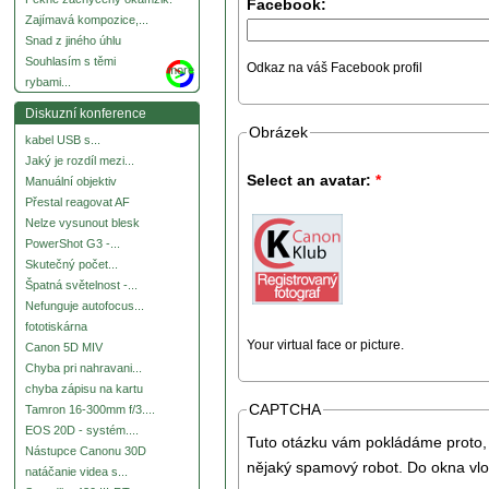
Facebook:
Zajímavá kompozice,...
Snad z jiného úhlu
Souhlasím s těmi
Odkaz na váš Facebook profil
more
rybami...
Diskuzní konference
Obrázek
kabel USB s...
Jaký je rozdíl mezi...
Select an avatar:
*
Manuální objektiv
Přestal reagovat AF
Nelze vysunout blesk
PowerShot G3 -...
Skutečný počet...
Špatná světelnost -...
Nefunguje autofocus...
fototiskárna
Your virtual face or picture.
Canon 5D MIV
Chyba pri nahravani...
chyba zápisu na kartu
CAPTCHA
Tamron 16-300mm f/3....
EOS 20D - systém....
Tuto otázku vám pokládáme proto, 
Nástupce Canonu 30D
nějaký spamový robot. Do okna vlo
natáčanie videa s...