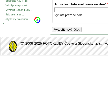
Speedlite 430 III-RT
To velké žluté nad vámi ve dne:
Velmi pomalý start...
Vyměnit Canon EOS...
Jak se starat o...
Vyplňte prázdné pole
objektívy na canon...
(C) 2008-2025 FOTOKLUBY Česko a Slovensko, z. s. - Vešk