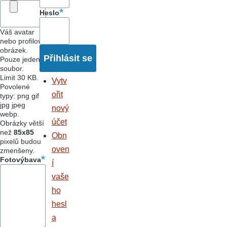
Heslo
Váš avatar
nebo profilový
obrázek.
Pouze jeden
soubor.
Limit 30 KB.
Vytv
Povolené
ořit
typy: png gif
jpg jpeg
nový
webp.
účet
Obrázky větší
než
85x85
Obn
pixelů budou
oven
zmenšeny.
Fotovýbava
í
vaše
ho
hesl
a