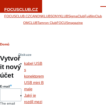
Přejít k hlavnímu obsahu
Men
FOCUSCLUB.CZ
FOCUSCLUB.CZ
CANONKLUB
SONYKLUB
SigmaClub
FujifilmClub
OMCLUB
Tamron Club
FOCUSmagazine
Drobečková
Domů
Hlavní
navigace
Diskuze
záložky
Vytvoř
kabel USB
it nový
s
účet
konektorem
USB mini B
E-mail
male
Jaký je
rozdíl mezi
The email