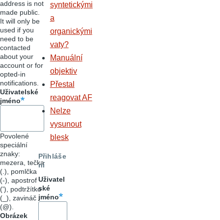
address is not
syntetickými
made public.
a
It will only be
used if you
organickými
need to be
vaty?
contacted
about your
Manuální
account or for
objektiv
opted-in
notifications.
Přestal
Uživatelské
reagovat AF
jméno
Nelze
vysunout
Povolené
blesk
speciální
znaky:
Přihláše
mezera, tečka
ní
(.), pomlčka
Uživatel
(-), apostrof
ské
('), podtržítko
jméno
(_), zavináč
(@).
Obrázek