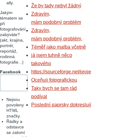
ally.
Že by tady nebyl žádný
Jakým
Zdravím,
tématem se
mám podobný problém
při
fotografování
Zdravím,
zabýváte?
mám podobný problém,
(akt, krajina,
portrét,
Téměř jako malba včetně
reportáž,
já jsem tuhně něco
rodinná
fotografie...)
takového
https://sourceforge.net/proje
Facebook
Oceňuji fotografickou
Taky bych se tam rád
podíval
Nejsou
Poslední paprsky dokreslují
povoleny
HTML
značky.
Řádky a
odstavce
se zalomí