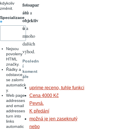
kdykoliv
fotoapar
změnit.
átů
a
Specializace
objektiv
ů
a
mnoho
dalších
Nejsou
výhod.
povoleny
HTML
Posledn
značky.
í
Řádky a
koment
odstavce
áře
se zalomí
automatick
uprime receno, tuhle funkci
y.
Web page
Cena 4000 Kč
addresses
Pevná.
and email
addresses
K předání
turn into
možná je jen zaseknutý
links
automatic
nebo