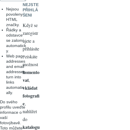
NEJSTE
Nejsou
PŘIHLÁ
povoleny
ŠENI
HTML
Když se
značky.
Řádky a
zaregistr
odstavce
ujete a
se zalomí
automatick
přihlásíte
y.
, získáte
Web page
addresses
možnost
and email
komento
addresses
turn into
vat
,
links
vkládat
automatic
ally.
fotografi
Do svého
e
,
profilu uveďte
nahlížet
informace o
vaší
do
fotovýbavě.
katalogu
Toto můžete