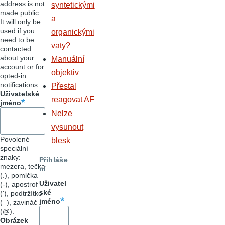
address is not
syntetickými
made public.
a
It will only be
used if you
organickými
need to be
vaty?
contacted
about your
Manuální
account or for
objektiv
opted-in
notifications.
Přestal
Uživatelské
reagovat AF
jméno
Nelze
vysunout
Povolené
blesk
speciální
znaky:
Přihláše
mezera, tečka
ní
(.), pomlčka
Uživatel
(-), apostrof
ské
('), podtržítko
jméno
(_), zavináč
(@).
Obrázek