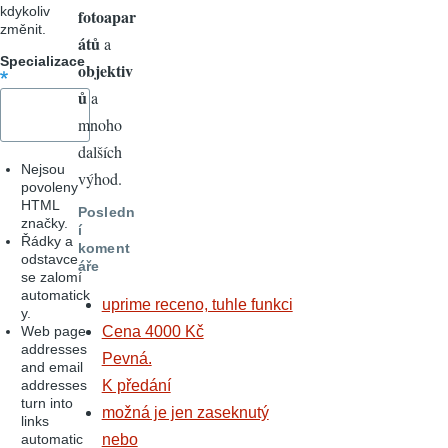
kdykoliv
fotoapar
změnit.
átů
a
Specializace
objektiv
ů
a
mnoho
dalších
Nejsou
výhod.
povoleny
HTML
Posledn
značky.
í
Řádky a
koment
odstavce
áře
se zalomí
automatick
uprime receno, tuhle funkci
y.
Web page
Cena 4000 Kč
addresses
Pevná.
and email
addresses
K předání
turn into
možná je jen zaseknutý
links
automatic
nebo