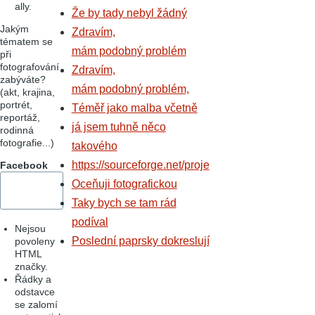
ally.
Že by tady nebyl žádný
Jakým
Zdravím,
tématem se
mám podobný problém
při
fotografování
Zdravím,
zabýváte?
mám podobný problém,
(akt, krajina,
portrét,
Téměř jako malba včetně
reportáž,
já jsem tuhně něco
rodinná
fotografie...)
takového
https://sourceforge.net/proje
Facebook
Oceňuji fotografickou
Taky bych se tam rád
podíval
Nejsou
Poslední paprsky dokreslují
povoleny
HTML
značky.
Řádky a
odstavce
se zalomí