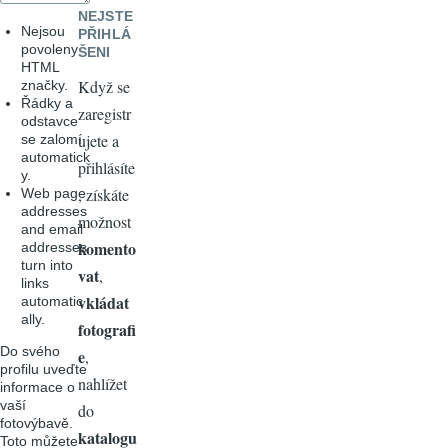
NEJSTE
Nejsou
PŘIHLÁ
povoleny
ŠENI
HTML
Když se
značky.
Řádky a
zaregistr
odstavce
ujete a
se zalomí
automatick
přihlásíte
y.
, získáte
Web page
addresses
možnost
and email
komento
addresses
turn into
vat
,
links
vkládat
automatic
ally.
fotografi
Do svého
e
,
profilu uveďte
nahlížet
informace o
vaší
do
fotovýbavě.
katalogu
Toto můžete