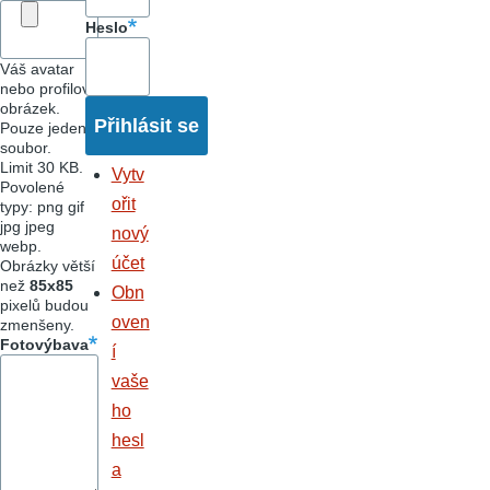
Heslo
Váš avatar
nebo profilový
obrázek.
Pouze jeden
soubor.
Limit 30 KB.
Vytv
Povolené
ořit
typy: png gif
jpg jpeg
nový
webp.
účet
Obrázky větší
než
85x85
Obn
pixelů budou
oven
zmenšeny.
Fotovýbava
í
vaše
ho
hesl
a