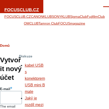
Přejít k hlavnímu obsahu
Men
FOCUSCLUB.CZ
FOCUSCLUB.CZ
CANONKLUB
SONYKLUB
SigmaClub
FujifilmClub
OMCLUB
Tamron Club
FOCUSmagazine
Drobečková
Domů
Hlavní
navigace
Diskuze
záložky
Vytvoř
kabel USB
it nový
s
účet
konektorem
USB mini B
E-mail
male
Jaký je
rozdíl mezi
The email