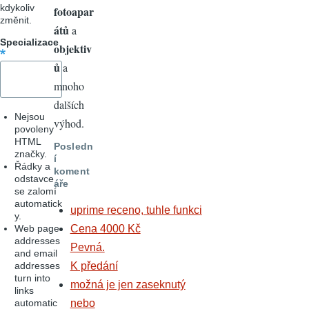
kdykoliv
fotoapar
změnit.
átů
a
Specializace
objektiv
ů
a
mnoho
dalších
Nejsou
výhod.
povoleny
HTML
Posledn
značky.
í
Řádky a
koment
odstavce
áře
se zalomí
automatick
uprime receno, tuhle funkci
y.
Web page
Cena 4000 Kč
addresses
Pevná.
and email
addresses
K předání
turn into
možná je jen zaseknutý
links
automatic
nebo