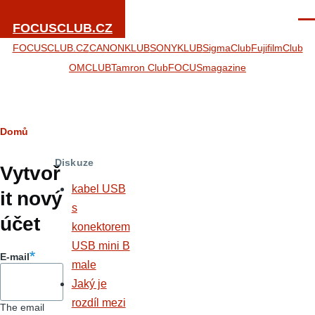
Přejít k hlavnímu obsahu
Men
FOCUSCLUB.CZ
FOCUSCLUB.CZ
CANONKLUB
SONYKLUB
SigmaClub
FujifilmClub
OMCLUB
Tamron Club
FOCUSmagazine
Drobečková
Domů
Hlavní
navigace
Diskuze
záložky
Vytvoř
kabel USB
it nový
s
účet
konektorem
USB mini B
E-mail
male
Jaký je
rozdíl mezi
The email