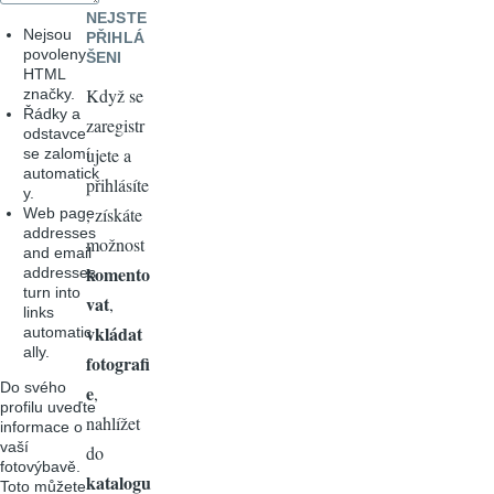
NEJSTE
Nejsou
PŘIHLÁ
povoleny
ŠENI
HTML
Když se
značky.
Řádky a
zaregistr
odstavce
ujete a
se zalomí
automatick
přihlásíte
y.
, získáte
Web page
addresses
možnost
and email
komento
addresses
turn into
vat
,
links
vkládat
automatic
ally.
fotografi
Do svého
e
,
profilu uveďte
nahlížet
informace o
vaší
do
fotovýbavě.
katalogu
Toto můžete