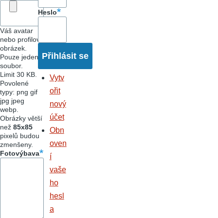
Heslo
Váš avatar
nebo profilový
obrázek.
Pouze jeden
soubor.
Limit 30 KB.
Vytv
Povolené
ořit
typy: png gif
jpg jpeg
nový
webp.
účet
Obrázky větší
než
85x85
Obn
pixelů budou
oven
zmenšeny.
Fotovýbava
í
vaše
ho
hesl
a