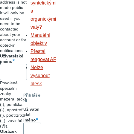
address is not
syntetickými
made public.
a
It will only be
used if you
organickými
need to be
vaty?
contacted
about your
Manuální
account or for
objektiv
opted-in
notifications.
Přestal
Uživatelské
reagovat AF
jméno
Nelze
vysunout
Povolené
blesk
speciální
znaky:
Přihláše
mezera, tečka
ní
(.), pomlčka
Uživatel
(-), apostrof
ské
('), podtržítko
jméno
(_), zavináč
(@).
Obrázek