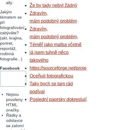
ally.
Že by tady nebyl žádný
Jakým
Zdravím,
tématem se
mám podobný problém
při
fotografování
Zdravím,
zabýváte?
mám podobný problém,
(akt, krajina,
portrét,
Téměř jako malba včetně
reportáž,
já jsem tuhně něco
rodinná
fotografie...)
takového
https://sourceforge.net/proje
Facebook
Oceňuji fotografickou
Taky bych se tam rád
podíval
Nejsou
Poslední paprsky dokreslují
povoleny
HTML
značky.
Řádky a
odstavce
se zalomí