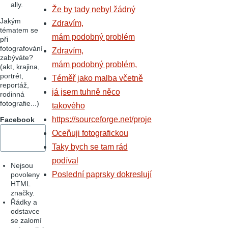
ally.
Že by tady nebyl žádný
Jakým
Zdravím,
tématem se
mám podobný problém
při
fotografování
Zdravím,
zabýváte?
mám podobný problém,
(akt, krajina,
portrét,
Téměř jako malba včetně
reportáž,
já jsem tuhně něco
rodinná
fotografie...)
takového
https://sourceforge.net/proje
Facebook
Oceňuji fotografickou
Taky bych se tam rád
podíval
Nejsou
Poslední paprsky dokreslují
povoleny
HTML
značky.
Řádky a
odstavce
se zalomí