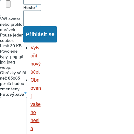
Heslo
Váš avatar
nebo profilový
obrázek.
Pouze jeden
soubor.
Limit 30 KB.
Vytv
Povolené
ořit
typy: png gif
jpg jpeg
nový
webp.
účet
Obrázky větší
než
85x85
Obn
pixelů budou
oven
zmenšeny.
Fotovýbava
í
vaše
ho
hesl
a