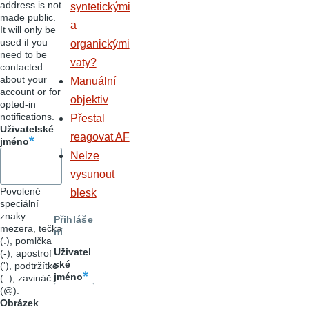
address is not
syntetickými
made public.
a
It will only be
used if you
organickými
need to be
vaty?
contacted
about your
Manuální
account or for
objektiv
opted-in
notifications.
Přestal
Uživatelské
reagovat AF
jméno
Nelze
vysunout
Povolené
blesk
speciální
znaky:
Přihláše
mezera, tečka
ní
(.), pomlčka
Uživatel
(-), apostrof
ské
('), podtržítko
jméno
(_), zavináč
(@).
Obrázek