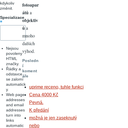
kdykoliv
fotoapar
změnit.
átů
a
Specializace
objektiv
ů
a
mnoho
dalších
Nejsou
výhod.
povoleny
HTML
Posledn
značky.
í
Řádky a
koment
odstavce
áře
se zalomí
automatick
uprime receno, tuhle funkci
y.
Web page
Cena 4000 Kč
addresses
Pevná.
and email
addresses
K předání
turn into
možná je jen zaseknutý
links
automatic
nebo