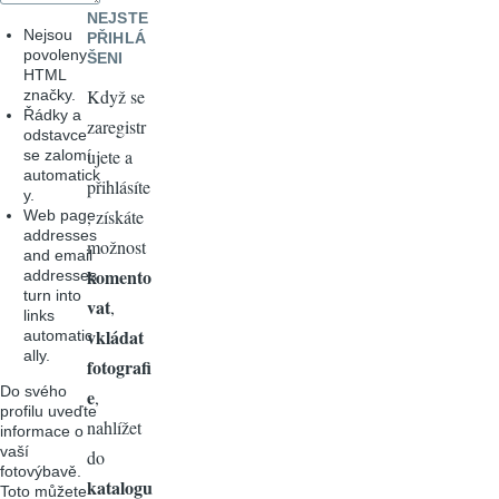
NEJSTE
Nejsou
PŘIHLÁ
povoleny
ŠENI
HTML
Když se
značky.
Řádky a
zaregistr
odstavce
ujete a
se zalomí
automatick
přihlásíte
y.
, získáte
Web page
addresses
možnost
and email
komento
addresses
turn into
vat
,
links
vkládat
automatic
ally.
fotografi
Do svého
e
,
profilu uveďte
nahlížet
informace o
vaší
do
fotovýbavě.
katalogu
Toto můžete