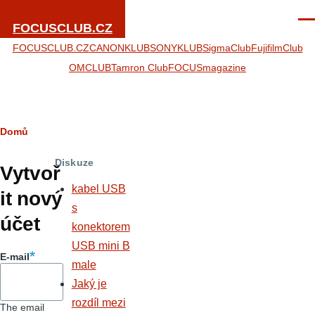
Přejít k hlavnímu obsahu
Men
FOCUSCLUB.CZ
FOCUSCLUB.CZ
CANONKLUB
SONYKLUB
SigmaClub
FujifilmClub
OMCLUB
Tamron Club
FOCUSmagazine
Drobečková
Domů
Hlavní
navigace
Diskuze
záložky
Vytvoř
kabel USB
it nový
s
účet
konektorem
USB mini B
E-mail
male
Jaký je
rozdíl mezi
The email