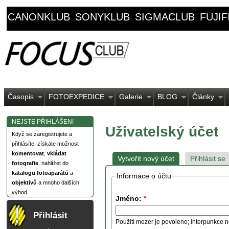
CANONKLUB
SONYKLUB
SIGMACLUB
FUJI
Časopis
FOTOEXPEDICE
Galerie
BLOG
Články
NEJSTE PŘIHLÁŠENI
Uživatelský účet
Když se zaregistrujete a
přihlásíte, získáte možnost
komentovat
,
vkládat
Vytvořit nový účet
Přihlásit se
fotografie
, nahlížet do
katalogu fotoaparátů
a
Informace o účtu
objektivů
a mnoho dalších
výhod.
Jméno:
*
Přihlásit
Použití mezer je povoleno; interpunkce n