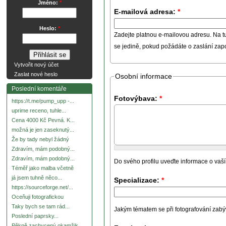
Jméno:
*
E-mailová adresa:
*
Heslo:
*
Zadejte platnou e-mailovou adresu. Na t
se jedině, pokud požádáte o zaslání za
Vytvořit nový účet
Zaslat nové heslo
Osobní informace
Poslední komentáře
Fotovýbava:
*
https://t.me/pump_upp -...
uprime receno, tuhle...
Cena 4000 Kč Pevná. K...
možná je jen zaseknutý...
Že by tady nebyl žádný
Zdravím, mám podobný...
Zdravím, mám podobný...
Do svého profilu uveďte informace o vaší
Téměř jako malba včetně
já jsem tuhně něco...
Specializace:
*
https://sourceforge.net/...
Oceňuji fotografickou
Taky bych se tam rád...
Jakým tématem se při fotografování zabývát
Poslední paprsky...
Pěkně zachycený okamžik.