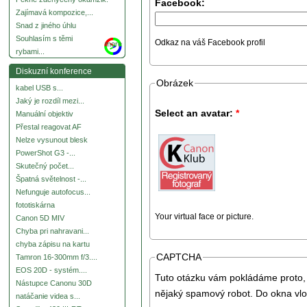
Facebook:
Zajímavá kompozice,...
Snad z jiného úhlu
Souhlasím s těmi
Odkaz na váš Facebook profil
more
rybami...
Diskuzní konference
Obrázek
kabel USB s...
Jaký je rozdíl mezi...
Select an avatar:
*
Manuální objektiv
Přestal reagovat AF
Nelze vysunout blesk
PowerShot G3 -...
Skutečný počet...
Špatná světelnost -...
Nefunguje autofocus...
fototiskárna
Your virtual face or picture.
Canon 5D MIV
Chyba pri nahravani...
chyba zápisu na kartu
CAPTCHA
Tamron 16-300mm f/3....
EOS 20D - systém....
Tuto otázku vám pokládáme proto, 
Nástupce Canonu 30D
nějaký spamový robot. Do okna vlo
natáčanie videa s...