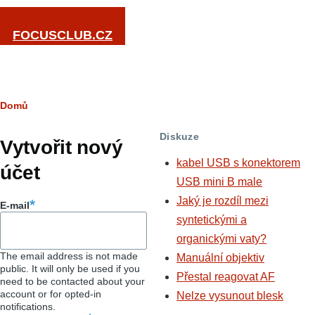
Přejít k hlavnímu obsahu
FOCUSCLUB.CZ
Drobečková
Domů
Hlavní
navigace
Diskuze
záložky
Vytvořit nový
kabel USB s konektorem
účet
USB mini B male
Jaký je rozdíl mezi
E-mail
syntetickými a
organickými vaty?
The email address is not made
Manuální objektiv
public. It will only be used if you
Přestal reagovat AF
need to be contacted about your
account or for opted-in
Nelze vysunout blesk
notifications.