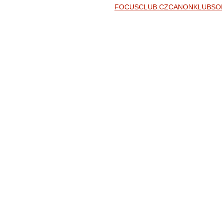
FOCUSCLUB.CZ
CANONKLUB
SO