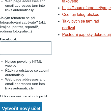
Web page addresses and
takového
email addresses turn into
https://sourceforge.net/proje
links automatically.
Oceňuji fotografickou
Jakým tématem se při
Taky bych se tam rád
fotografování zabýváte? (akt,
krajina, portrét, reportáž,
podíval
rodinná fotografie...)
Poslední paprsky dokreslují
Facebook
Nejsou povoleny HTML
značky.
Řádky a odstavce se zalomí
automaticky.
Web page addresses and
email addresses turn into
links automatically.
Odkaz na váš Facebook profil