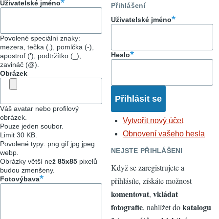
Uživatelské jméno
Přihlášení
Uživatelské jméno
Povolené speciální znaky:
mezera, tečka (.), pomlčka (-),
Heslo
apostrof ('), podtržítko (_),
zavináč (@).
Obrázek
Váš avatar nebo profilový
obrázek.
Vytvořit nový účet
Pouze jeden soubor.
Obnovení vašeho hesla
Limit 30 KB.
Povolené typy: png gif jpg jpeg
NEJSTE PŘIHLÁŠENI
webp.
Obrázky větší než
85x85
pixelů
Když se zaregistrujete a
budou zmenšeny.
Fotovýbava
přihlásíte, získáte možnost
komentovat
vkládat
,
fotografie
katalogu
, nahlížet do