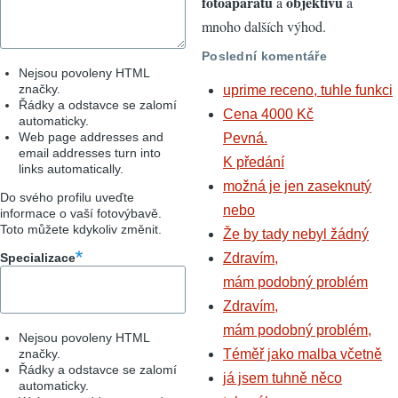
fotoaparátů
objektivů
a
a
mnoho dalších výhod.
Poslední komentáře
Nejsou povoleny HTML
značky.
uprime receno, tuhle funkci
Řádky a odstavce se zalomí
Cena 4000 Kč
automaticky.
Web page addresses and
Pevná.
email addresses turn into
K předání
links automatically.
možná je jen zaseknutý
Do svého profilu uveďte
nebo
informace o vaší fotovýbavě.
Toto můžete kdykoliv změnit.
Že by tady nebyl žádný
Specializace
Zdravím,
mám podobný problém
Zdravím,
mám podobný problém,
Nejsou povoleny HTML
značky.
Téměř jako malba včetně
Řádky a odstavce se zalomí
já jsem tuhně něco
automaticky.