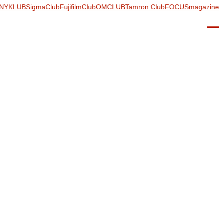
NYKLUB
SigmaClub
FujifilmClub
OMCLUB
Tamron Club
FOCUSmagazine
Men