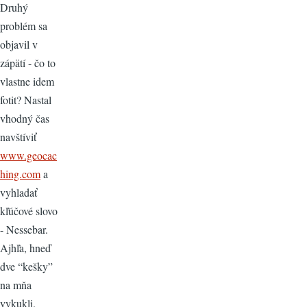
Druhý
problém sa
objavil v
zápätí - čo to
vlastne idem
fotit? Nastal
vhodný čas
navštíviť
www.geocac
hing.com
a
vyhladať
kľúčové slovo
- Nessebar.
Ajhľa, hneď
dve “kešky”
na mňa
vykukli.