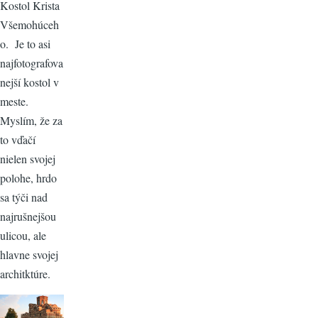
Kostol Krista
Všemohúceh
o. Je to asi
najfotografova
nejší kostol v
meste.
Myslím, že za
to vďačí
nielen svojej
polohe, hrdo
sa týči nad
najrušnejšou
ulicou, ale
hlavne svojej
architktúre.