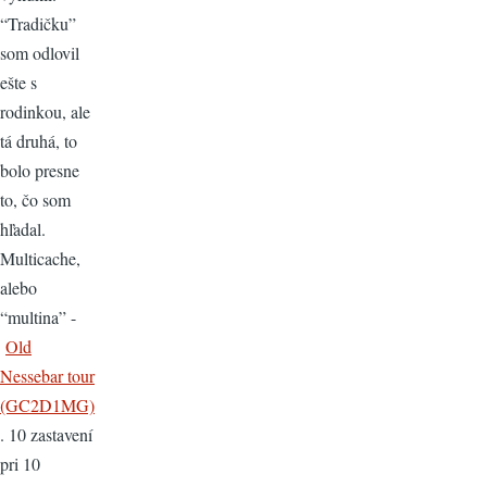
“Tradičku”
som odlovil
ešte s
rodinkou, ale
tá druhá, to
bolo presne
to, čo som
hľadal.
Multicache,
alebo
“multina” -
Old
Nessebar tour
(GC2D1MG)
. 10 zastavení
pri 10