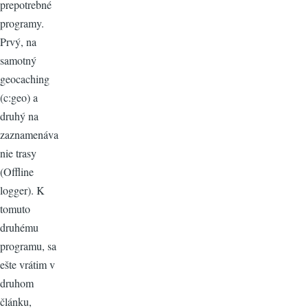
prepotrebné
programy.
Prvý, na
samotný
geocaching
(c:geo) a
druhý na
zaznamenáva
nie trasy
(Offline
logger). K
tomuto
druhému
programu, sa
ešte vrátim v
druhom
článku,