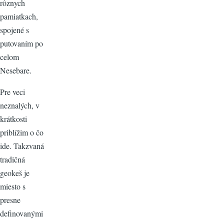
rôznych
pamiatkach,
spojené s
putovaním po
celom
Nesebare.
Pre veci
neznalých, v
krátkosti
priblížim o čo
ide. Takzvaná
tradičná
geokeš je
miesto s
presne
definovanými