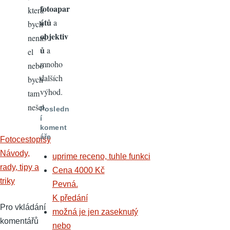
fotoapar
která
átů
a
bych
objektiv
nenaš
ů
a
el
mnoho
nebo
dalších
bych
výhod.
tam
nešel.
Posledn
í
koment
áře
Fotocestopisy
Návody,
uprime receno, tuhle funkci
rady, tipy a
Cena 4000 Kč
triky
Pevná.
K předání
Pro vkládání
možná je jen zaseknutý
komentářů
nebo