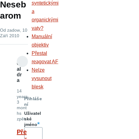
Neseb
syntetickými
a
arom
organickými
vaty?
Od
zadow
, 10
Září 2010
Manuální
objektiv
Přestal
reagovat AF
G
al
Nelze
dr
vysunout
a
blesk
14
years
Přihláše
3
ní
mont
hs
Uživatel
zpět
ské
jméno
Pře