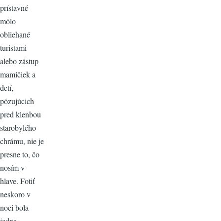
prístavné
mólo
obliehané
turistami
alebo zástup
mamičiek a
detí,
pózujúcich
pred klenbou
starobylého
chrámu, nie je
presne to, čo
nosím v
hlave. Fotiť
neskoro v
noci bola
jedna