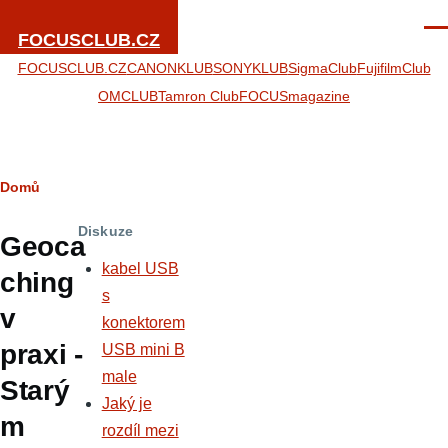
Přejít k hlavnímu obsahu
Men
FOCUSCLUB.CZ
FOCUSCLUB.CZ
CANONKLUB
SONYKLUB
SigmaClub
FujifilmClub
OMCLUB
Tamron Club
FOCUSmagazine
Drobečková
Domů
navigace
Diskuze
Geoca
kabel USB
ching
s
v
konektorem
praxi -
USB mini B
male
Starý
Jaký je
m
rozdíl mezi