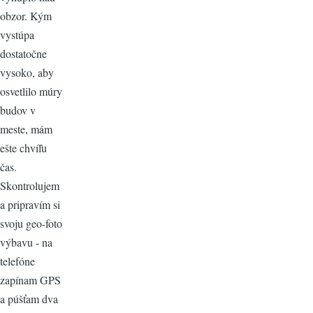
obzor. Kým
vystúpa
dostatočne
vysoko, aby
osvetlilo múry
budov v
meste, mám
ešte chvíľu
čas.
Skontrolujem
a pripravím si
svoju geo-foto
výbavu - na
telefóne
zapínam GPS
a púšťam dva