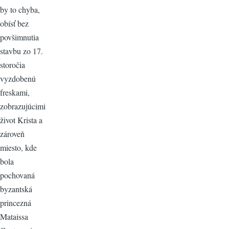
by to chyba,
obísť bez
povšimnutia
stavbu zo 17.
storočia
vyzdobenú
freskami,
zobrazujúcimi
život Krista a
zároveň
miesto, kde
bola
pochovaná
byzantská
princezná
Mataissa