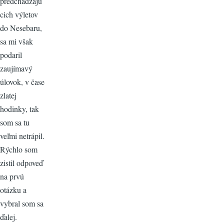
predchádzajú
cich výletov
do Nesebaru,
sa mi však
podaril
zaujímavý
úlovok, v čase
zlatej
hodinky, tak
som sa tu
veľmi netrápil.
Rýchlo som
zistil odpoveď
na prvú
otázku a
vybral som sa
ďalej.