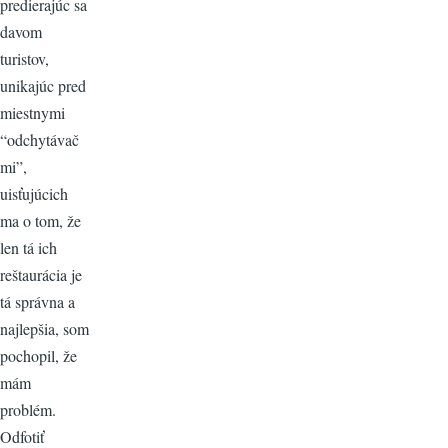
predierajúc sa
davom
turistov,
unikajúc pred
miestnymi
“odchytávač
mi”,
uisťujúcich
ma o tom, že
len tá ich
reštaurácia je
tá správna a
najlepšia, som
pochopil, že
mám
problém.
Odfotiť