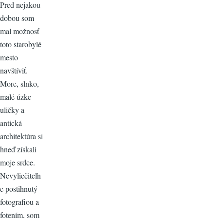
Pred nejakou
dobou som
mal možnosť
toto starobylé
mesto
navštíviť.
More, slnko,
malé úzke
uličky a
antická
architektúra si
hneď získali
moje srdce.
Nevyliečiteľn
e postihnutý
fotografiou a
fotením, som