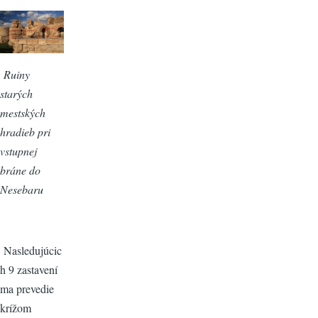
Ruiny
starých
mestských
hradieb pri
vstupnej
bráne do
Nesebaru
Nasledujúcic
h 9 zastavení
ma prevedie
krížom