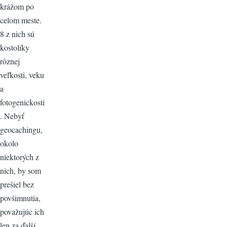
krážom po
celom meste.
8 z nich sú
kostolíky
rôznej
veľkosti, veku
a
fotogenickosti
. Nebyť
geocachingu,
okolo
niektorých z
nich, by som
prešiel bez
povšimnutia,
považujúc ich
len za ďalší