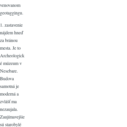
venovanom
geotaggingu.
1. zastavenie
nájdem hneď
za bránou
mesta. Je to
Archeologick
é múzeum v
Nesebare.
Budova
samotná je
moderná a
zvlášť ma
nezaujala.
Zaujímavejšie
sú starobylé