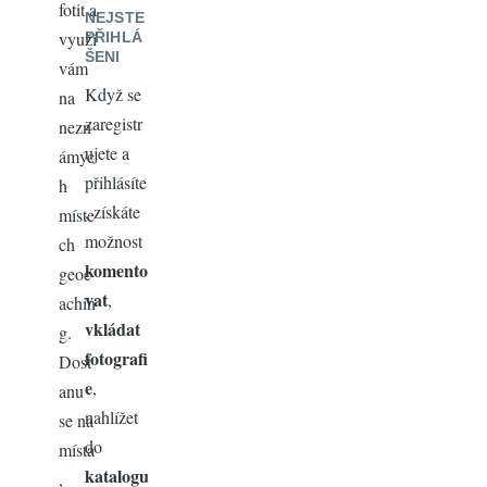
fotit a
NEJSTE
využí
PŘIHLÁ
ŠENI
vám
Když se
na
zaregistr
nezn
ujete a
ámýc
přihlásíte
h
, získáte
míste
možnost
ch
komento
geoc
vat
,
achin
vkládat
g.
fotografi
Dost
e
,
anu
nahlížet
se na
do
místa
katalogu
,