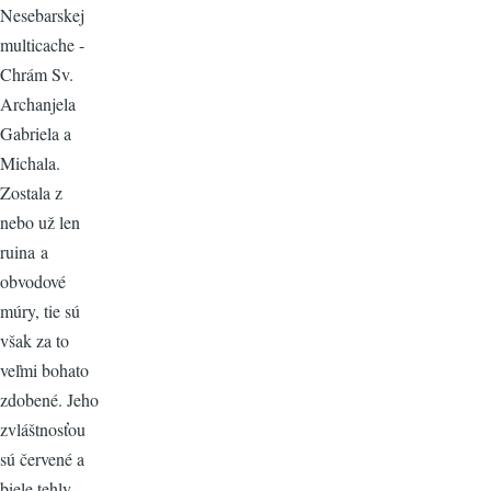
Nesebarskej
multicache -
Chrám Sv.
Archanjela
Gabriela a
Michala.
Zostala z
nebo už len
ruina a
obvodové
múry, tie sú
však za to
veľmi bohato
zdobené. Jeho
zvláštnosťou
sú červené a
biele tehly,