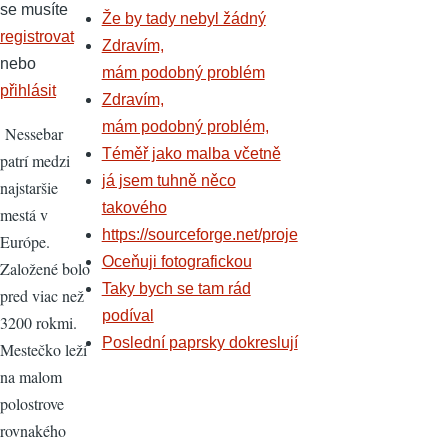
se musíte
Že by tady nebyl žádný
registrovat
Zdravím,
nebo
mám podobný problém
přihlásit
Zdravím,
mám podobný problém,
Nessebar
Téměř jako malba včetně
patrí medzi
já jsem tuhně něco
najstaršie
takového
mestá v
https://sourceforge.net/proje
Európe.
Oceňuji fotografickou
Založené bolo
Taky bych se tam rád
pred viac než
podíval
3200 rokmi.
Poslední paprsky dokreslují
Mestečko leží
na malom
polostrove
rovnakého