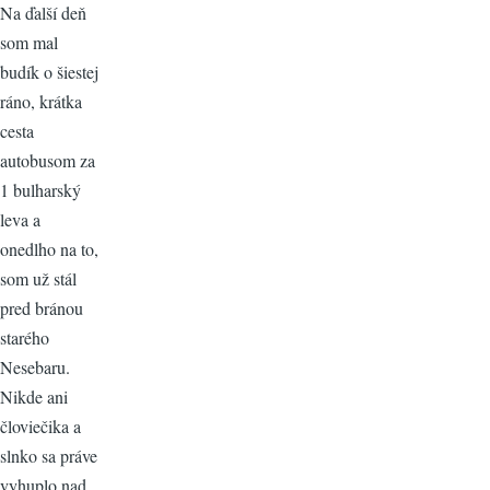
Na ďalší deň
som mal
budík o šiestej
ráno, krátka
cesta
autobusom za
1 bulharský
leva a
onedlho na to,
som už stál
pred bránou
starého
Nesebaru.
Nikde ani
človiečika a
slnko sa práve
vyhuplo nad