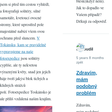
blesk(ikdyž není).
jsem si před tím cestou vyhlédl,
Jak to dopadlo ve
a fotografuji solitéry, silné
Vašem případě?
samotáře, kvetoucí ovocné
Děkuji za odpověď.
stromy, které uprostřed pole
majestátně nabízí všem svou
ochranu před sluncem.
V
Tokánsku, kam se pravidelně
dosoudil
vypravujeme na naše
fotoexpedice
jsou solitéry
5 years 8 months
zpět
cypřiše, ale ty nekvetou
výraznými květy, snad jen jejich
Zdravím,
háje tvoří jakýsi blok tichých a
mám
klidných strážců
podobný
polí. Fotoexpedice Toskánsko je
problém
ale příliš vzdálená našim krajům.
Zdravím,
mám podobný