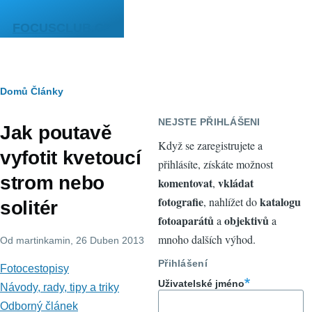
Přejít k hlavnímu obsahu
FOCUSCLUB.CZ
Drobečková
Domů
Články
navigace
NEJSTE PŘIHLÁŠENI
Jak poutavě
Když se zaregistrujete a
vyfotit kvetoucí
přihlásíte, získáte možnost
strom nebo
komentovat
vkládat
,
fotografie
katalogu
, nahlížet do
solitér
fotoaparátů
objektivů
a
a
mnoho dalších výhod.
Od
martinkamin
, 26 Duben 2013
Přihlášení
Fotocestopisy
Uživatelské jméno
Návody, rady, tipy a triky
Odborný článek