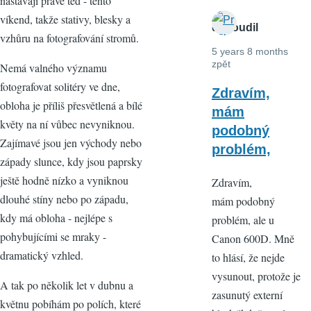
nastávají právě teď - tento
víkend, takže stativy, blesky a
dosoudil
vzhůru na fotografování stromů.
5 years 8 months
zpět
Nemá valného významu
fotografovat solitéry ve dne,
Zdravím,
obloha je příliš přesvětlená a bílé
mám
květy na ní vůbec nevyniknou.
podobný
Zajímavé jsou jen východy nebo
problém,
západy slunce, kdy jsou paprsky
ještě hodně nízko a vyniknou
Zdravím,
dlouhé stíny nebo po západu,
mám podobný
kdy má obloha - nejlépe s
problém, ale u
pohybujícími se mraky -
Canon 600D. Mně
dramatický vzhled.
to hlásí, že nejde
vysunout, protože je
A tak po několik let v dubnu a
zasunutý externí
květnu pobíhám po polích, které