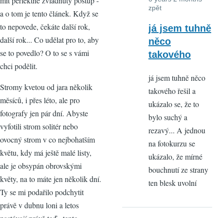
mít perfektně zvládnutý postup -
zpět
a o tom je tento článek. Když se
to nepovede, čekáte další rok,
já jsem tuhně
další rok... Co udělat pro to, aby
něco
se to povedlo? O to se s vámi
takového
chci podělit.
já jsem tuhně něco
Stromy kvetou od jara několik
takového řešil a
měsíců, i přes léto, ale pro
ukázalo se, že to
fotografy jen pár dní. Abyste
bylo suchý a
vyfotili strom solitér nebo
rezavý... A jednou
ovocný strom v co nejbohatším
na fotokurzu se
květu, kdy má ještě malé listy,
ukázalo, že mírné
ale je obsypán obrovskými
bouchnutí ze strany
květy, na to máte jen několik dní.
ten blesk uvolní
Ty se mi podařilo podchytit
právě v dubnu loni a letos