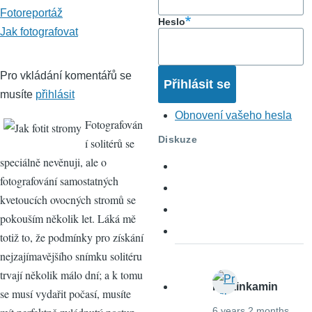
Fotoreportáž
Heslo
Jak fotografovat
Pro vkládání komentářů se
musíte
přihlásit
Obnovení vašeho hesla
Fotografován
Diskuze
í solitérů se
speciálně nevěnuji, ale o
fotografování samostatných
kvetoucích ovocných stromů se
pokouším několik let. Láká mě
totiž to, že podmínky pro získání
nejzajímavějšího snímku solitéru
trvají několik málo dní; a k tomu
martinkamin
se musí vydařit počasí, musíte
6 years 2 months