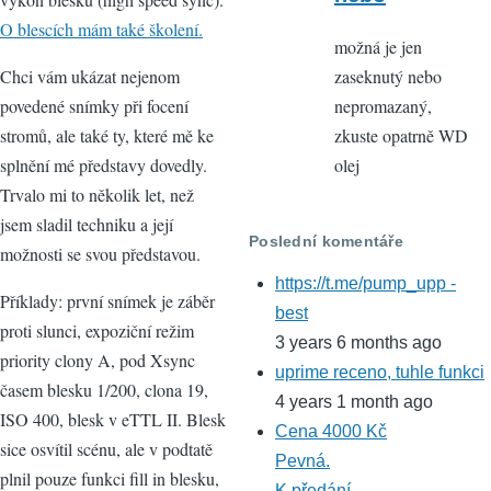
O blescích mám také školení.
možná je jen
Chci vám ukázat nejenom
zaseknutý nebo
povedené snímky při focení
nepromazaný,
stromů, ale také ty, které mě ke
zkuste opatrně WD
splnění mé představy dovedly.
olej
Trvalo mi to několik let, než
jsem sladil techniku a její
Poslední komentáře
možnosti se svou představou.
https://t.me/pump_upp -
Příklady: první snímek je záběr
best
proti slunci, expoziční režim
3 years 6 months ago
priority clony A, pod Xsync
uprime receno, tuhle funkci
časem blesku 1/200, clona 19,
4 years 1 month ago
ISO 400, blesk v eTTL II. Blesk
Cena 4000 Kč
sice osvítil scénu, ale v podtatě
Pevná.
plnil pouze funkci fill in blesku,
K předání