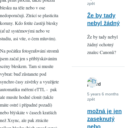
zpět
blesku na těle nebo v ose
nedoporučuji. Ztrácí se plasticita
Že by tady
koruny. Kdo fotíte častěji blesky
nebyl žádný
(ať už systémovými nebo ve
Že by tady nebyl
studiu, asi víte, o čem mluvím).
žádný ochotný
Na počátku fotografování stromů
znalec Canonů?
jsem začal jen s přiblýskáváním
scény bleskem. Tam si musíte
vybrat: buď zůstanete pod
synchro časy závěrky a využijete
palard
automatiku měření eTTL - pak
5 years 6 months
ale musíte hodně clonit (takže
zpět
máte ostré i případné pozadí)
možná je jen
nebo blýskáte v časech kratších
zaseknutý
než Xsync, ale pak ztrácíte
nebo
výkon blesku (high speed sync).