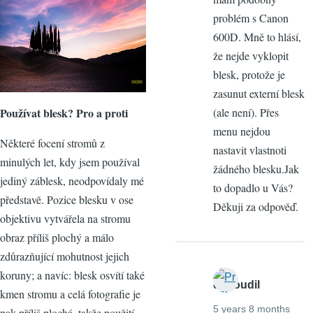
problém s Canon
600D. Mně to hlásí,
že nejde vyklopit
blesk, protože je
zasunut externí blesk
Používat blesk? Pro a proti
(ale není). Přes
menu nejdou
Některé focení stromů z
nastavit vlastnoti
minulých let, kdy jsem používal
žádného blesku.Jak
jediný záblesk, neodpovídaly mé
to dopadlo u Vás?
představě. Pozice blesku v ose
Děkuji za odpověď.
objektivu vytvářela na stromu
obraz příliš plochý a málo
zdůrazňující mohutnost jejich
koruny; a navíc: blesk osvítí také
dosoudil
kmen stromu a celá fotografie je
5 years 8 months
pak příliš plochá, takže použití