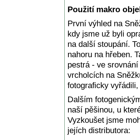
Použití makro obj
První výhled na Sněž
kdy jsme už byli opr
na další stoupání. 
nahoru na hřeben. T
pestrá - ve srovnání
vrcholcích na Sněžk
fotograficky vyřádili,
Dalším fotogenickým
naší pěšinou, u kter
Vyzkoušet jsme mohl
jejích distributora: