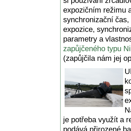
si používání zrcadl
expozičním režimu a 
synchronizační čas,
expozice, synchroni
parametry a vlastnos
zapůjčeného typu N
(zapůjčila nám jej o
U
k
s
e
N
je potřeba využít a r
podává přirozené bar