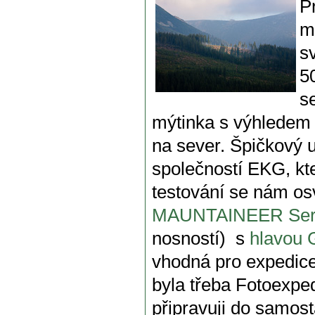
P
m
s
5
s
mýtinka s výhledem 
na sever. Špičkový 
společností EKG, kte
testování se nám os
MAUNTAINEER Seri
nosností) s
hlavou
vhodná pro expedice,
byla třeba Fotoexpe
připravuji do samos