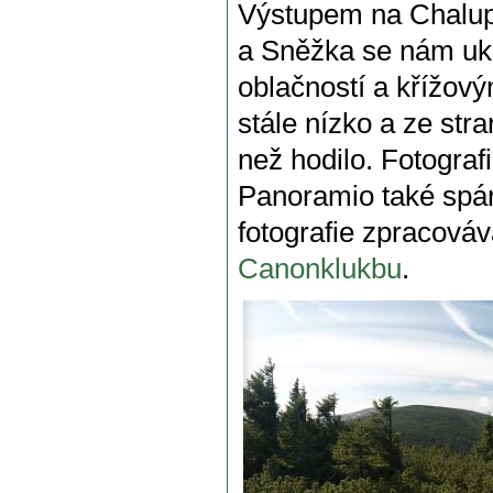
Výstupem na Chalup
a Sněžka se nám uká
oblačností a křížový
stále nízko a ze stran
než hodilo. Fotogra
Panoramio také spár
fotografie zpracováv
Canonklukbu
.