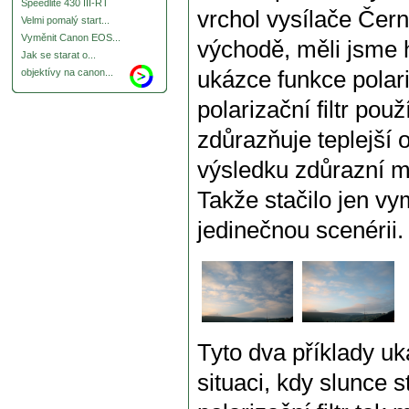
Speedlite 430 III-RT
vrchol vysílače Čern
Velmi pomalý start...
Vyměnit Canon EOS...
východě, měli jsme h
Jak se starat o...
ukázce funkce polari
objektívy na canon...
polarizační filtr po
zdůrazňuje teplejší 
výsledku zdůrazní m
Takže stačilo jen vym
jedinečnou scenérii.
Tyto dva příklady uka
situaci, kdy slunce s