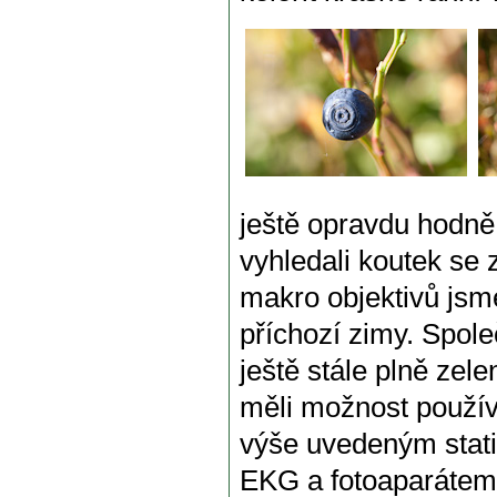
ještě opravdu hodně.
vyhledali koutek se 
makro objektivů jsme
příchozí zimy. Spol
ještě stále plně ze
měli možnost použív
výše uvedeným stat
EKG a fotoaparáte