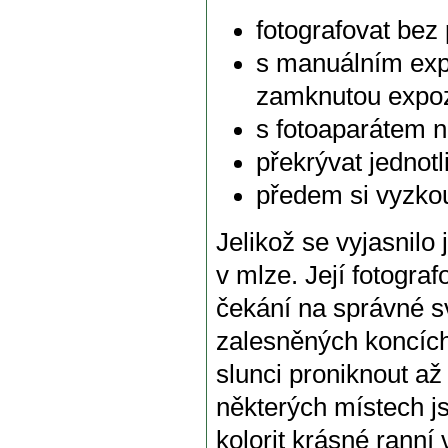
fotografovat bez p
s manuálním exp
zamknutou expoz
s fotoaparátem na
překrývat jednot
předem si vyzkouš
Jelikož se vyjasnilo
v mlze. Její fotogra
čekání na správné s
zalesněných koncích
slunci proniknout a
některých místech jso
kolorit krásné ranní