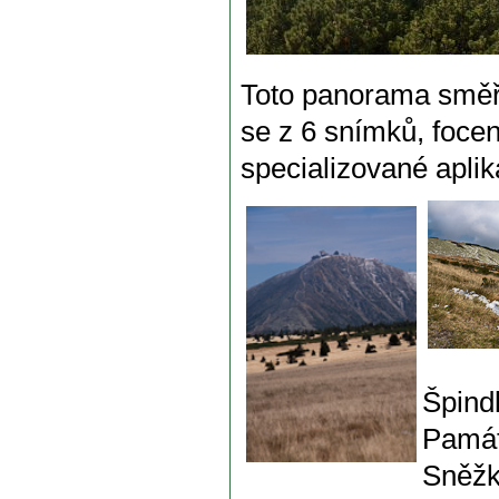
Toto panorama směř
se z 6 snímků, focen
specializované apli
Špind
Památ
Sněžk