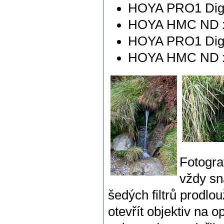
HOYA PRO1 Digi
HOYA HMC ND x
HOYA PRO1 Digi
HOYA HMC ND x
Fotogra
vždy sn
šedých filtrů prodlo
otevřít objektiv na o