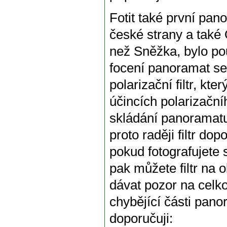
Fotit také první pan
české strany a také 
než Sněžka, bylo p
focení panoramat se 
polarizační filtr, kt
účincích polarizačníh
skládání panoramatu 
proto raději filtr do
pokud fotografujete 
pak můžete filtr na o
dávat pozor na celk
chybějící části pano
doporučuji: