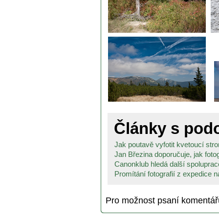
Články s po
Jak poutavě vyfotit kvetoucí str
Jan Březina doporučuje, jak fotog
Canonklub hledá další spolupraco
Promítání fotografií z expedice n
Pro možnost psaní komentá