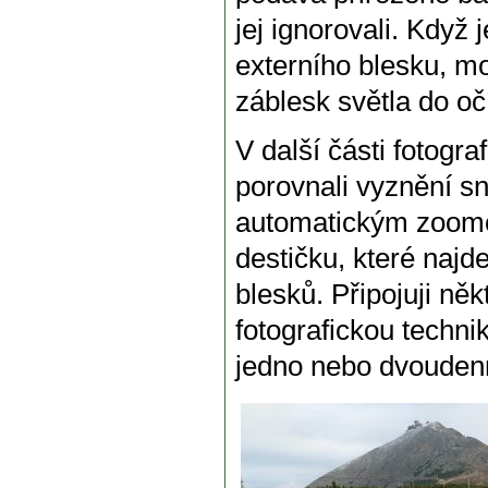
jej ignorovali. Když
externího blesku, m
záblesk světla do oč
V další části fotogr
porovnali vyznění s
automatickým zoomov
destičku, které najd
blesků. Připojuji něk
fotografickou techni
jedno nebo dvoudenn