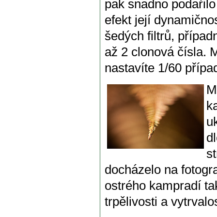
pak snadno podařilo
efekt její dynamičn
šedých filtrů, případ
až 2 clonová čísla.
nastavíte 1/60 přípa
M
k
u
d
s
docházelo na fotogra
ostrého kampradí ta
trpělivosti a vytrvalos