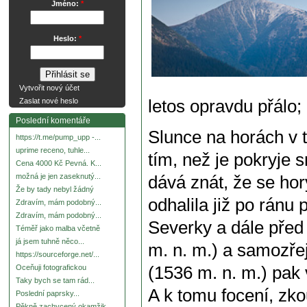
Jméno:
*
Heslo:
*
Vytvořit nový účet
letos opravdu přálo; 
Zaslat nové heslo
Poslední komentáře
Slunce na horách v 
https://t.me/pump_upp -...
uprime receno, tuhle...
tím, než je pokryje sn
Cena 4000 Kč Pevná. K...
možná je jen zaseknutý...
dává znát, že se ho
Že by tady nebyl žádný
odhalila již po ránu
Zdravím, mám podobný...
Zdravím, mám podobný...
Severky a dále před
Téměř jako malba včetně
já jsem tuhně něco...
m. n. m.) a samozře
https://sourceforge.net/...
(1536 m. n. m.) pak 
Oceňuji fotografickou
Taky bych se tam rád...
A k tomu focení, zko
Poslední paprsky...
Pěkně zachycený okamžik.