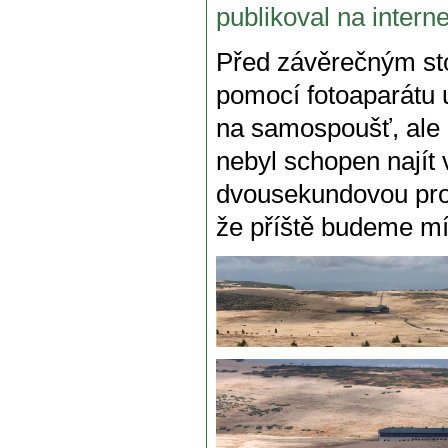
publikoval na intern
Před závěrečným st
pomocí fotoaparátu 
na samospoušť, ale a
nebyl schopen najít 
dvousekundovou prod
že příště budeme mí