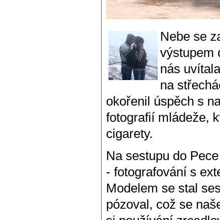
Nebe se z
výstupem d
nás uvítal
na střechá
okořenil úspěch s n
fotografií mládeže, 
cigarety.
Na sestupu do Pece 
- fotografování s ex
Modelem se stal ses
pózoval, což se naše