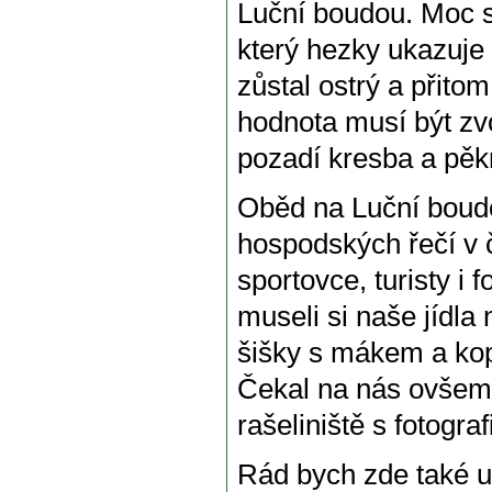
Luční boudou. Moc 
který hezky ukazuje 
zůstal ostrý a přito
hodnota musí být zvo
pozadí kresba a pěk
Oběd na Luční boudě
hospodských řečí v č
sportovce, turisty i
museli si naše jídla
šišky s mákem a kop
Čekal na nás ovšem v
rašeliniště s fotog
Rád bych zde také uv