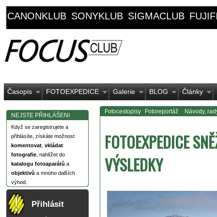
CANONKLUB
SONYKLUB
SIGMACLUB
FUJI
Časopis
FOTOEXPEDICE
Galerie
BLOG
Články
Fotocestopisy
Fotoreportáž
Návody, rady,
NEJSTE PŘIHLÁŠENI
Když se zaregistrujete a
FOTOEXPEDICE SNĚ
přihlásíte, získáte možnost
komentovat
,
vkládat
fotografie
, nahlížet do
VÝSLEDKY
katalogu fotoaparátů
a
objektivů
a mnoho dalších
výhod.
Přihlásit