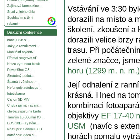
Zajímavá kompozice,...
Vstávání ve 3:30 by
Snad z jiného úhlu
dorazili na místo a 
Souhlasím s těmi
more
rybami...
školení, zkoušení a
Diskuzní konference
dorazili velice brzy 
kabel USB s...
Jaký je rozdíl mezi...
trasu. Při počátečn
Manuální objektiv
zelené značce, jsme
Přestal reagovat AF
Nelze vysunout blesk
horu (1299 m. n. m.)
PowerShot G3 -...
Skutečný počet...
Špatná světelnost -...
Její odhalení z ran
Nefunguje autofocus...
krásná. Hned na tomt
fototiskárna
Canon 5D MIV
kombinaci fotoapará
Chyba pri nahravani...
chyba zápisu na kartu
objektivy
EF 17-40 
Tamron 16-300mm f/3....
EOS 20D - systém....
USM
(navíc s exten
Nástupce Canonu 30D
horách pomalu vytrác
natáčanie videa s...