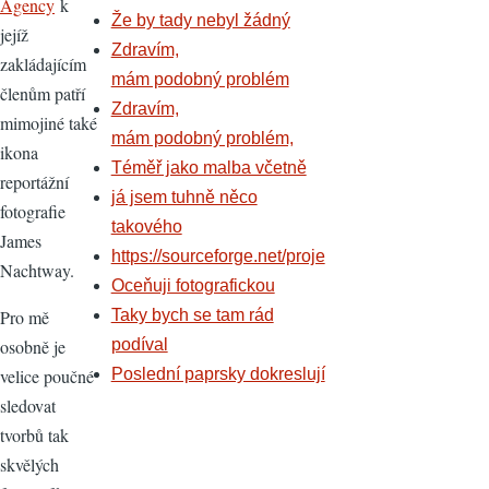
Agency
k
Že by tady nebyl žádný
jejíž
Zdravím,
zakládajícím
mám podobný problém
členům patří
Zdravím,
mimojiné také
mám podobný problém,
ikona
Téměř jako malba včetně
reportážní
já jsem tuhně něco
fotografie
takového
James
https://sourceforge.net/proje
Nachtway.
Oceňuji fotografickou
Pro mě
Taky bych se tam rád
osobně je
podíval
velice poučné
Poslední paprsky dokreslují
sledovat
tvorbů tak
skvělých