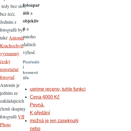
fotoapar
tedy bez slov,
átů
a
bez řečí.
objektiv
Jedním z
ů
a
fotografů byl
mnoho
také
Antonín
dalších
Krachochvíl,
výhod.
významný
český
Posledn
í
reportážní
koment
fotograf
.
áře
Antonín je
uprime receno, tuhle funkci
jedním ze
Cena 4000 Kč
zakládajících
Pevná.
členů skupiny
K předání
fotografů
VII
možná je jen zaseknutý
Photo
nebo