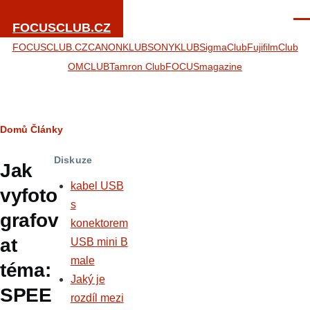
Přejít k hlavnímu obsahu
Men
FOCUSCLUB.CZ
FOCUSCLUB.CZ
CANONKLUB
SONYKLUB
SigmaClub
FujifilmClub
OMCLUB
Tamron Club
FOCUSmagazine
Drobečková
Domů
Články
navigace
Diskuze
Jak
kabel USB
vyfoto
s
grafov
konektorem
at
USB mini B
male
téma:
Jaký je
SPEE
rozdíl mezi