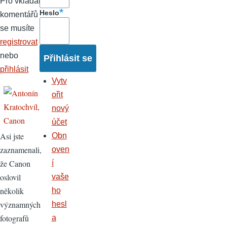
Pro vkládání
Heslo
komentářů
se musíte
registrovat
nebo
přihlásit
Vytv
ořit
nový
účet
Asi jste
Obn
zaznamenali,
oven
že Canon
í
oslovil
vaše
několik
ho
významných
hesl
fotografů
a