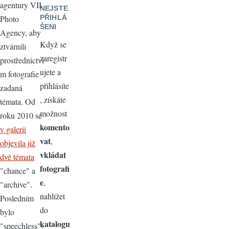
agentury VII
NEJSTE
Photo
PŘIHLÁ
ŠENI
Agency, aby
Když se
ztvárnili
zaregistr
prostřednictví
ujete a
m fotografie
přihlásíte
zadaná
, získáte
témata. Od
možnost
roku 2010 se
komento
v galerii
vat
,
objevila již
vkládat
dvě témata
fotografi
"chance" a
e
,
"archive".
nahlížet
Posledním
do
bylo
katalogu
"speechless"-