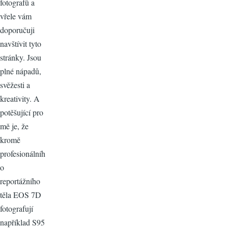
fotografů a
vřele vám
doporučuji
navštívit tyto
stránky. Jsou
plné nápadů,
svěžesti a
kreativity. A
potěšující pro
mě je, že
kromě
profesionálníh
o
reportážního
těla EOS 7D
fotografují
například S95