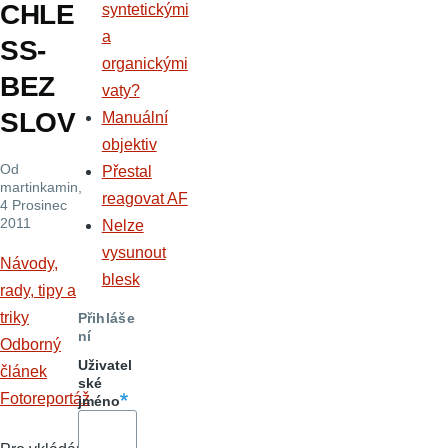
CHLE
syntetickými
a
SS-
organickými
BEZ
vaty?
SLOV
Manuální
objektiv
Od
Přestal
martinkamin
,
reagovat AF
4 Prosinec
2011
Nelze
vysunout
Návody,
blesk
rady, tipy a
triky
Přihláše
ní
Odborný
Uživatel
článek
ské
Fotoreportáž
jméno