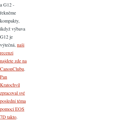
a G12 -
řekněme
kompakty,
ikdyž výbava
G12 je
výtečná,
naši
recenzi
najdete zde na
CanonClubu
.
Pan
Kratochvíl
zpracoval své
poslední téma
pomocí EOS
7D takto
.