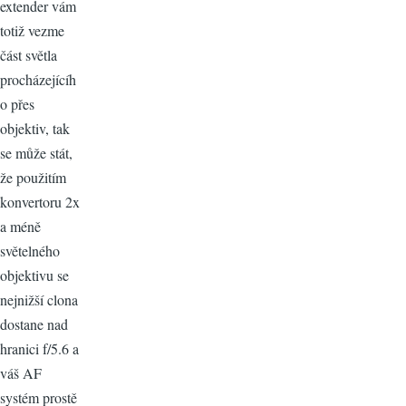
extender vám
totiž vezme
část světla
procházejícíh
o přes
objektiv, tak
se může stát,
že použitím
konvertoru 2x
a méně
světelného
objektivu se
nejnižší clona
dostane nad
hranici f/5.6 a
váš AF
systém prostě