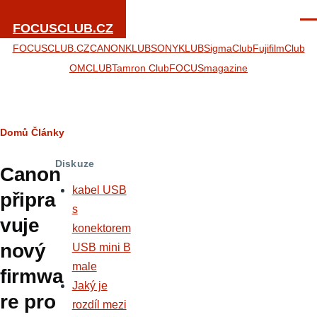
Přejít k hlavnímu obsahu
Men
FOCUSCLUB.CZ
FOCUSCLUB.CZ
CANONKLUB
SONYKLUB
SigmaClub
FujifilmClub
OMCLUB
Tamron Club
FOCUSmagazine
Drobečková
Domů
Články
navigace
Diskuze
Canon
kabel USB
připra
s
vuje
konektorem
nový
USB mini B
male
firmwa
Jaký je
re pro
rozdíl mezi