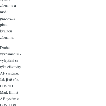
záznamu a
mohli
pracovat s
plnou
kvalitou
záznamu.
Druhé -
významnější -
vylepšení se
týká efektivity
AF systému.
Jak jistě víte,
EOS 5D
Mark III má
AF systém z
EOS 1 DX.