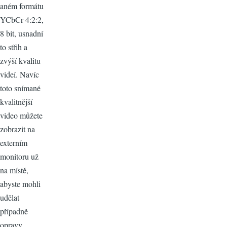
aném formátu
YCbCr 4:2:2,
8 bit, usnadní
to střih a
zvýší kvalitu
videí. Navíc
toto snímané
kvalitnější
video můžete
zobrazit na
externím
monitoru už
na místě,
abyste mohli
udělat
případně
opravy