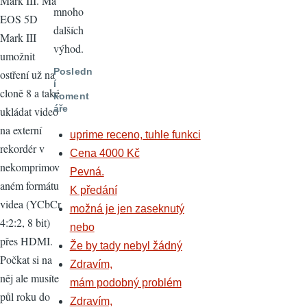
Mark III. Má
mnoho
EOS 5D
dalších
Mark III
výhod.
umožnit
Posledn
ostření už na
í
cloně 8 a také
koment
áře
ukládat video
na externí
uprime receno, tuhle funkci
rekordér v
Cena 4000 Kč
nekomprimov
Pevná.
aném formátu
K předání
videa (YCbCr
možná je jen zaseknutý
4:2:2, 8 bit)
nebo
přes HDMI.
Že by tady nebyl žádný
Počkat si na
Zdravím,
něj ale musíte
mám podobný problém
půl roku do
Zdravím,