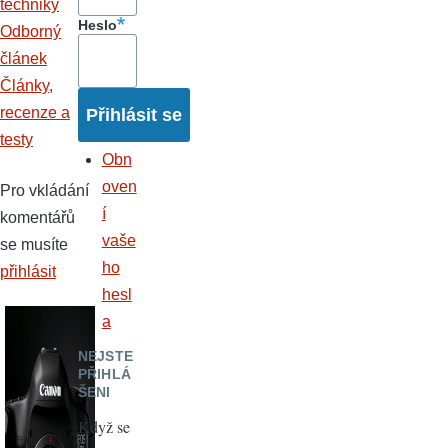
techniky
Heslo
Odborný
článek
Články,
recenze a
testy
Obn
oven
Pro vkládání
í
komentářů
vaše
se musíte
ho
přihlásit
hesl
a
NEJSTE
PŘIHLÁ
ŠENI
Když se