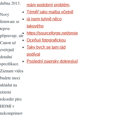
dubna 2013.
mám podobný problém,
Téměř jako malba včetně
Nový
já jsem tuhně něco
firmware se
takového
teprve
https://sourceforge.net/proje
připravuje, ale
Oceňuji fotografickou
Canon už
Taky bych se tam rád
zveřejnil
podíval
detailní
Poslední paprsky dokreslují
specifikace.
Záznam videa
budete moci
ukládat na
externí
rekordér přes
HDMI v
nekomprimov