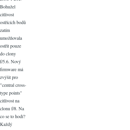
Bohužel
citlivost
ostřících bodů
zatím
umožňovala
ostřit pouze
do clony
f/5.6. Nový
firmware má
zvýšit pro
"central cross-
type points"
citlivost na
clonu f/8. Na
co se to hodí?
Každý