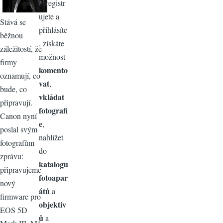
zaregistr
ujete a
Stává se
přihlásíte
běžnou
, získáte
záležitostí, že
možnost
firmy
komento
oznamují, co
vat
,
bude, co
vkládat
připravují.
fotografi
Canon nyní
e
,
poslal svým
nahlížet
fotografům
do
zprávu:
katalogu
připravujeme
fotoapar
nový
átů
a
firmware pro
objektiv
EOS 5D
ů
a