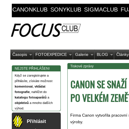
CANONKLUB
SONYKLUB
SIGMACLUB
FU
Časopis
FOTOEXPEDICE
Galerie
BLOG
Články
Tiskové zprávy
NEJSTE PŘIHLÁŠENI
Když se zaregistrujete a
CANON SE SNAŽÍ
přihlásíte, získáte možnost
komentovat
,
vkládat
fotografie
, nahlížet do
PO VELKÉM ZEMĚ
katalogu fotoaparátů
a
objektivů
a mnoho dalších
výhod.
Firma Canon vytvořila pracovní 
Přihlásit
výroby.