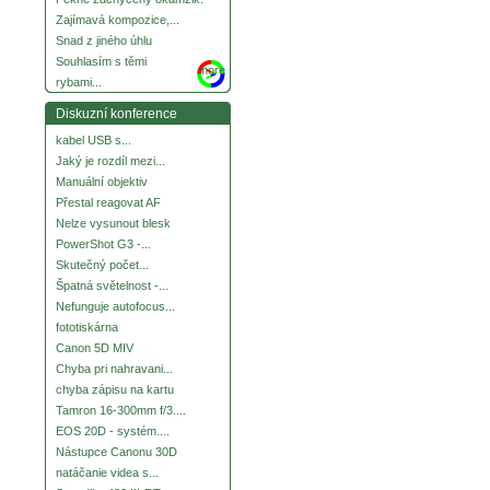
Zajímavá kompozice,...
Snad z jiného úhlu
Souhlasím s těmi
more
rybami...
Diskuzní konference
kabel USB s...
Jaký je rozdíl mezi...
Manuální objektiv
Přestal reagovat AF
Nelze vysunout blesk
PowerShot G3 -...
Skutečný počet...
Špatná světelnost -...
Nefunguje autofocus...
fototiskárna
Canon 5D MIV
Chyba pri nahravani...
chyba zápisu na kartu
Tamron 16-300mm f/3....
EOS 20D - systém....
Nástupce Canonu 30D
natáčanie videa s...