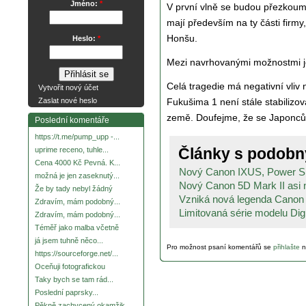
Jméno:
*
V první vlně se budou přezkoum
mají především na ty části firmy
Honšu.
Heslo:
*
Mezi navrhovanými možnostmi je
Celá tragedie má negativní vliv
Vytvořit nový účet
Fukušima 1 není stále stabilizo
Zaslat nové heslo
země. Doufejme, že se Japoncům
Poslední komentáře
https://t.me/pump_upp -...
Články s podob
uprime receno, tuhle...
Cena 4000 Kč Pevná. K...
Nový Canon IXUS, Power Sh
možná je jen zaseknutý...
Nový Canon 5D Mark II asi ne
Že by tady nebyl žádný
Vzniká nová legenda Cano
Zdravím, mám podobný...
Limitovaná série modelu Digi
Zdravím, mám podobný...
Téměř jako malba včetně
já jsem tuhně něco...
Pro možnost psaní komentářů se
přihlašte
n
https://sourceforge.net/...
Oceňuji fotografickou
Taky bych se tam rád...
Poslední paprsky...
Pěkně zachycený okamžik.