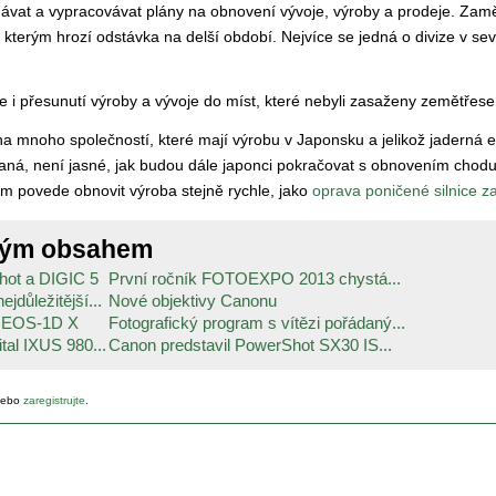
ávat a vypracovávat plány na obnovení vývoje, výroby a prodeje. Zamě
, kterým hrozí odstávka na delší období. Nejvíce se jedná o divize v sev
 i přesunutí výroby a vývoje do míst, které nebyli zasaženy zemětřes
 na mnoho společností, které mají výrobu v Japonsku a jelikož jaderná e
vaná, není jasné, jak budou dále japonci pokračovat s obnovením chodu
 povede obnovit výroba stejně rychle, jako
oprava poničené silnice z
ným obsahem
ot a DIGIC 5
První ročník FOTOEXPO 2013 chystá...
jdůležitější...
Nové objektivy Canonu
n EOS-1D X
Fotografický program s vítězi pořádaný...
tal IXUS 980...
Canon predstavil PowerShot SX30 IS...
ebo
zaregistrujte
.