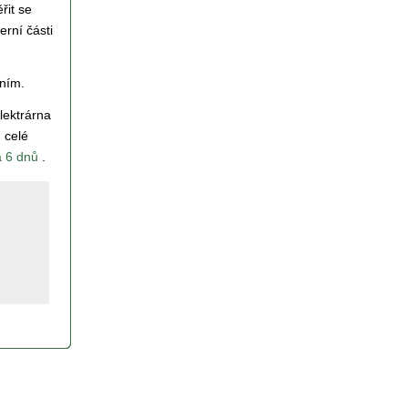
řit se
erní části
ením.
lektrárna
 celé
a 6 dnů
.