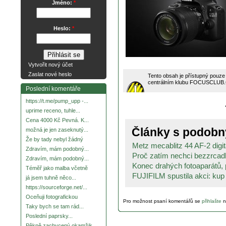
Jméno:
*
Heslo:
*
Vytvořit nový účet
Zaslat nové heslo
Tento obsah je přístupný pouze
centrálním klubu FOCUSCLUB.CZ 
Poslední komentáře
https://t.me/pump_upp -...
uprime receno, tuhle...
Cena 4000 Kč Pevná. K...
Články s podob
možná je jen zaseknutý...
Že by tady nebyl žádný
Metz mecablitz 44 AF-2 digita
Zdravím, mám podobný...
Proč zatím nechci bezzrcadl
Zdravím, mám podobný...
Konec drahých fotoaparátů, p
Téměř jako malba včetně
FUJIFILM spustila akci: kup 
já jsem tuhně něco...
https://sourceforge.net/...
Oceňuji fotografickou
Pro možnost psaní komentářů se
přihlašte
n
Taky bych se tam rád...
Poslední paprsky...
Pěkně zachycený okamžik.