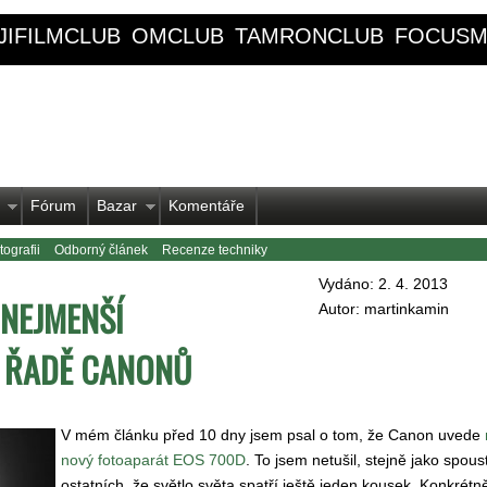
JIFILMCLUB
OMCLUB
TAMRONCLUB
FOCUSM
Fórum
Bazar
Komentáře
ografii
Odborný článek
Recenze techniky
Vydáno: 2. 4. 2013
 NEJMENŠÍ
Autor: martinkamin
 ŘADĚ CANONŮ
V mém článku před 10 dny jsem psal o tom, že Canon uvede
nový fotoaparát EOS 700D
. To jsem netušil, stejně jako spous
ostatních, že světlo světa spatří ještě jeden kousek. Konkrét