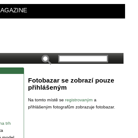
AGAZINE
Fotobazar se zobrazí pouze
přihlášeným
Na tomto místě se
registrovaným
a
přihlášeným fotografům zobrazuje fotobazar.
na trh
ta
ně model