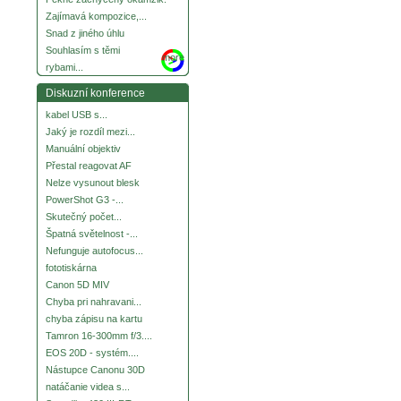
Zajímavá kompozice,...
Snad z jiného úhlu
Souhlasím s těmi
more
rybami...
Diskuzní konference
kabel USB s...
Jaký je rozdíl mezi...
Manuální objektiv
Přestal reagovat AF
Nelze vysunout blesk
PowerShot G3 -...
Skutečný počet...
Špatná světelnost -...
Nefunguje autofocus...
fototiskárna
Canon 5D MIV
Chyba pri nahravani...
chyba zápisu na kartu
Tamron 16-300mm f/3....
EOS 20D - systém....
Nástupce Canonu 30D
natáčanie videa s...