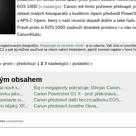
EOS 100D
(v katalogu)
. Canon mě tímto počinem překvapil, p
oblasti malých fotoaparátů s kvalitním čipem předvedl Power
s APS-C čipem, který v naší recenzi dopadl dobře a také řad
Právě proto si EOS 100D zaslouží dostatek prostoru i u nás n
CanonKlubu.
 registrovaným fotografům.
Registrujte se na tomto místě
- je to zdarma. Váš účet si vytvoří
a pak jej můžete používat na všech našich fotoklubech, jejichž seznam najdete v horní čer
« první
‹ předchozí
1
2
3
následující ›
poslední »
ným obsahem
l nově s...
Boj o megapixely pokračuje: 50mpix Canon...
ovku jako...
Canon Powershot G1 X - proč překonává...
ostavte si...
Canon představil další bezzrcadlovku EOS...
si nějaký XF...
Canon představil šestého člena...
ebo
zaregistrujte
.