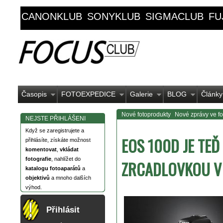
CANONKLUB
SONYKLUB
SIGMACLUB
FU
Časopis
FOTOEXPEDICE
Galerie
BLOG
Články
Nové fotoprodukty
Nové zprávy ve fot
NEJSTE PŘIHLÁŠENI
Když se zaregistrujete a
EOS 100D JE TEĎ
přihlásíte, získáte možnost
komentovat
,
vkládat
fotografie
, nahlížet do
ZRCADLOVKOU V
katalogu fotoaparátů
a
objektivů
a mnoho dalších
výhod.
Přihlásit