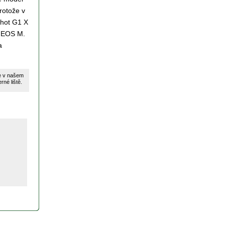
rotože v
Shot G1 X
u EOS M.
a
te v našem
né liště.