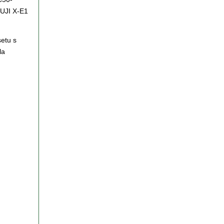
FUJI X-E1
setu s
la