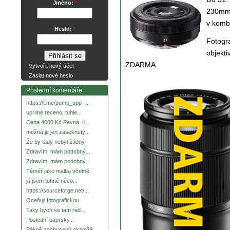
Jméno:
*
230mm 
v komb
Heslo:
*
Fotogra
objekt
ZDARMA.
Vytvořit nový účet
Zaslat nové heslo
Poslední komentáře
https://t.me/pump_upp -...
uprime receno, tuhle...
Cena 4000 Kč Pevná. K...
možná je jen zaseknutý...
Že by tady nebyl žádný
Zdravím, mám podobný...
Zdravím, mám podobný...
Téměř jako malba včetně
já jsem tuhně něco...
https://sourceforge.net/...
Oceňuji fotografickou
Taky bych se tam rád...
Poslední paprsky...
Pěkně zachycený okamžik.