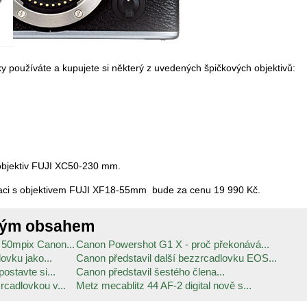
y používáte a kupujete si některý z uvedených špičkových objektivů:
objektiv FUJI XC50-230 mm.
aci s objektivem FUJI XF18-55mm bude za cenu 19 990 Kč.
ným obsahem
 50mpix Canon...
Canon Powershot G1 X - proč překonává...
ovku jako...
Canon představil další bezzrcadlovku EOS...
ostavte si...
Canon představil šestého člena...
cadlovkou v...
Metz mecablitz 44 AF-2 digital nově s...