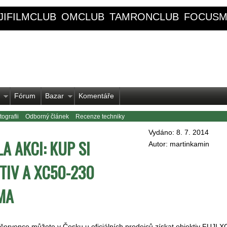
JIFILMCLUB
OMCLUB
TAMRONCLUB
FOCUSM
Fórum
Bazar
Komentáře
ografii
Odborný článek
Recenze techniky
Vydáno: 8. 7. 2014
A AKCI: KUP SI
Autor: martinkamin
TIV A XC50-230
MA
července můžete v Česku u oficiálních prodejců získat objektiv FUJI X