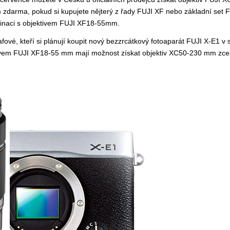
zdarma, pokud si kupujete nějterý z řady FUJI XF nebo základní set 
inaci s objektivem FUJI XF18-55mm.
fové, kteří si plánují koupit nový bezzrcátkový fotoaparát FUJI X-E1 v 
ivem FUJI XF18-55 mm mají možnost získat objektiv XC50-230 mm zce