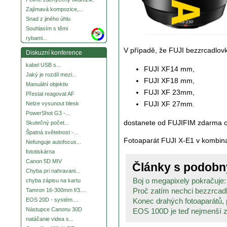
Zajímavá kompozice,...
Snad z jiného úhlu
Souhlasím s těmi
more
rybami...
V případě, že FUJI bezzrcadlovk
Diskuzní konference
kabel USB s...
FUJI XF14 mm,
Jaký je rozdíl mezi...
FUJI XF18 mm,
Manuální objektiv
FUJI XF 23mm,
Přestal reagovat AF
FUJI XF 27mm.
Nelze vysunout blesk
PowerShot G3 -...
dostanete od FUJIFIM zdarma 
Skutečný počet...
Špatná světelnost -...
Fotoaparát FUJI X-E1 v kombin
Nefunguje autofocus...
fototiskárna
Canon 5D MIV
Články s podob
Chyba pri nahravani...
Boj o megapixely pokračuje:
chyba zápisu na kartu
Proč zatím nechci bezzrcadl
Tamron 16-300mm f/3....
Konec drahých fotoaparátů, p
EOS 20D - systém....
Nástupce Canonu 30D
EOS 100D je teď nejmenší zr
natáčanie videa s...