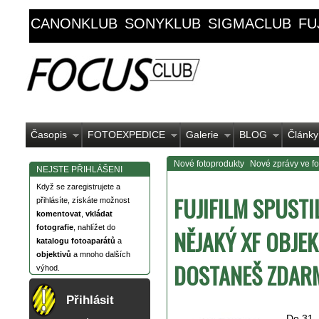
CANONKLUB
SONYKLUB
SIGMACLUB
FU
Časopis
FOTOEXPEDICE
Galerie
BLOG
Články
Nové fotoprodukty
Nové zprávy ve fot
NEJSTE PŘIHLÁŠENI
Když se zaregistrujete a
FUJIFILM SPUSTIL
přihlásíte, získáte možnost
komentovat
,
vkládat
fotografie
, nahlížet do
NĚJAKÝ XF OBJEK
katalogu fotoaparátů
a
objektivů
a mnoho dalších
DOSTANEŠ ZDAR
výhod.
Přihlásit
Do 31. 