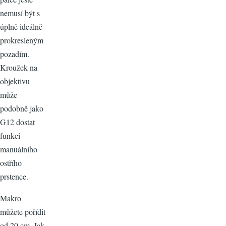
nemusí být s
úplně ideálně
prokresleným
pozadím.
Kroužek na
objektivu
může
podobně jako
G12 dostat
funkci
manuálního
ostřího
prstence.
Makro
můžete pořídit
od 20 cm. Jak