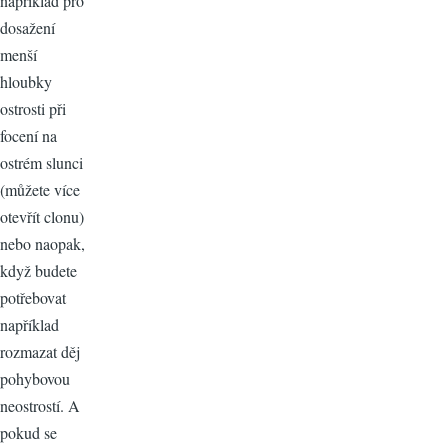
například pro
dosažení
menší
hloubky
ostrosti při
focení na
ostrém slunci
(můžete více
otevřít clonu)
nebo naopak,
když budete
potřebovat
například
rozmazat děj
pohybovou
neostrostí. A
pokud se