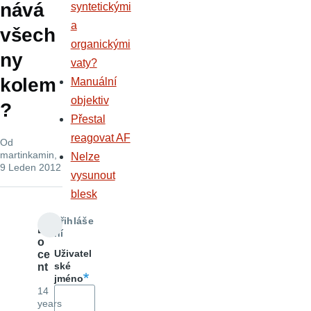
nává
syntetickými
a
všech
organickými
ny
vaty?
kolem
Manuální
objektiv
?
Přestal
reagovat AF
Od
martinkamin
,
Nelze
9 Leden 2012
vysunout
blesk
Přihláše
D
ní
o
Uživatel
ce
ské
nt
jméno
14
years