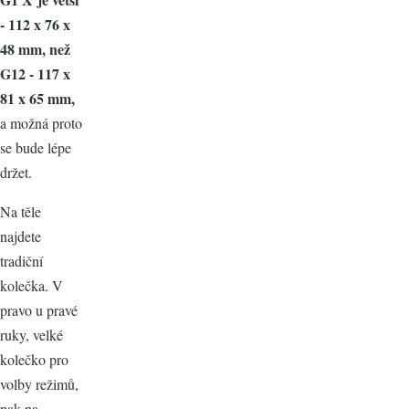
- 112 x 76 x
48 mm, než
G12 - 117 x
81 x 65 mm,
a možná proto
se bude lépe
držet.
Na těle
najdete
tradiční
kolečka. V
pravo u pravé
ruky, velké
kolečko pro
volby režimů,
pak na