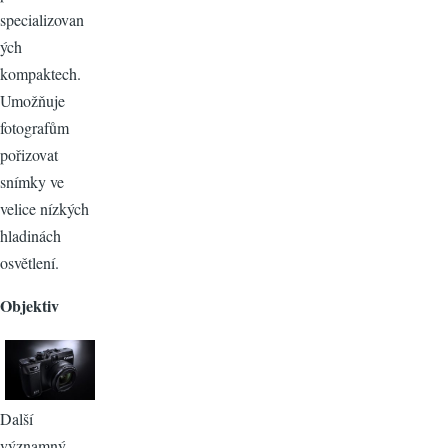
specializovan
ých
kompaktech.
Umožňuje
fotografům
pořizovat
snímky ve
velice nízkých
hladinách
osvětlení.
Objektiv
Další
významný