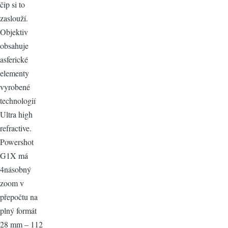
čip si to
zaslouží.
Objektiv
obsahuje
asferické
elementy
vyrobené
technologií
Ultra high
refractive.
Powershot
G1X má
4násobný
zoom v
přepočtu na
plný formát
28 mm – 112