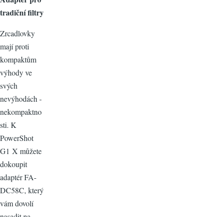
tradiční filtry
Zrcadlovky
mají proti
kompaktům
výhody ve
svých
nevýhodách -
nekompaktno
sti. K
PowerShot
G1 X můžete
dokoupit
adaptér FA-
DC58C, který
vám dovolí
nasadit na