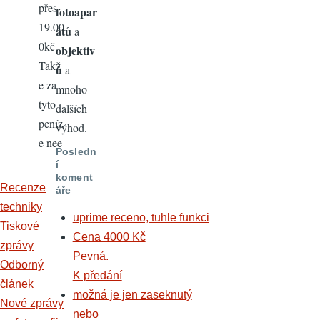
přes
fotoapar
19.00
átů
a
0kč.
objektiv
Takž
ů
a
e za
mnoho
tyto
dalších
peníz
výhod.
e nee
Posledn
í
koment
Recenze
áře
techniky
uprime receno, tuhle funkci
Tiskové
Cena 4000 Kč
zprávy
Pevná.
Odborný
K předání
článek
možná je jen zaseknutý
Nové zprávy
nebo