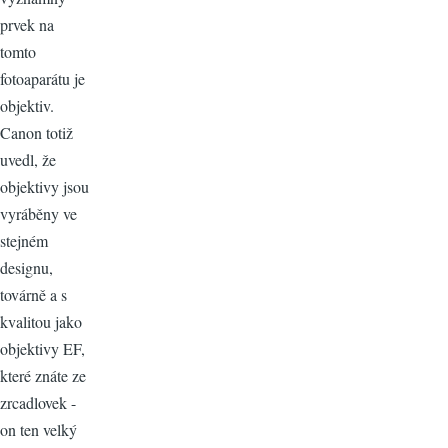
prvek na
tomto
fotoaparátu je
objektiv.
Canon totiž
uvedl, že
objektivy jsou
vyráběny ve
stejném
designu,
továrně a s
kvalitou jako
objektivy EF,
které znáte ze
zrcadlovek -
on ten velký