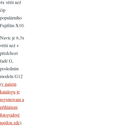
4x větší než
čip
populárního
Fujifilm X10.
Navíc je 6,3x
větší než v
předchozí
řadě G,
posledním
modelu G12
(
v našem
katalogu je
registrovaní a
přihlášení
fotografové
najdou zde
).