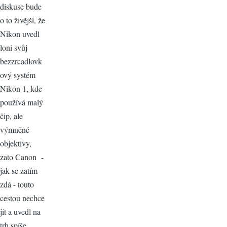
diskuse bude
o to živější, že
Nikon uvedl
loni svůj
bezzrcadlovk
ový systém
Nikon 1, kde
používá malý
čip, ale
výmněné
objektivy,
zato Canon -
jak se zatím
zdá - touto
cestou nechce
jít a uvedl na
trh spíše