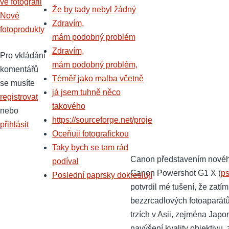
ve fotografii
Že by tady nebyl žádný
Nové
Zdravím,
fotoprodukty
mám podobný problém
Zdravím,
Pro vkládání
mám podobný problém,
komentářů
Téměř jako malba včetně
se musíte
já jsem tuhně něco
registrovat
takového
nebo
https://sourceforge.net/proje
přihlásit
Oceňuji fotografickou
Taky bych se tam rád
Canon představením novéh
podíval
Canon Powershot G1 X (
ps
Poslední paprsky dokreslují
potvrdil mé tušení, že zatí
bezzrcadlových fotoaparátů
trzích v Asii, zejména Japo
navýšení kvality objektivu,