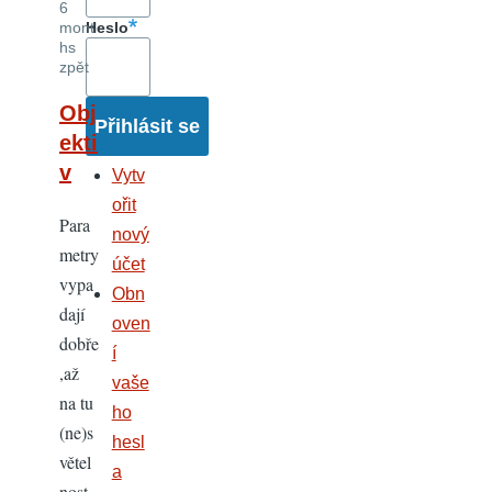
6
mont
Heslo
hs
zpět
Obj
ekti
v
Vytv
ořit
Para
nový
metry
účet
vypa
Obn
dají
oven
dobře
í
,až
vaše
na tu
ho
(ne)s
hesl
větel
a
nost