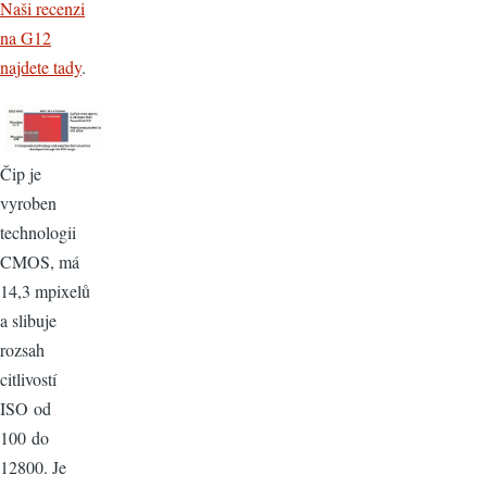
Naši recenzi
na G12
najdete tady
.
Čip je
vyroben
technologii
CMOS, má
14,3 mpixelů
a slibuje
rozsah
citlivostí
ISO od
100 do
12800. Je