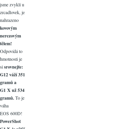
jsme zvyklí u
zrcadlovek, je
nahrazeno
kovovým
nerezovým
tělem!
Odpovídá to
hmotnosti je
srovnejte:
si
G12 váží 351
gramů a
G1 X už 534
gramů.
To je
váha
EOS 600D!
PowerShot
G1 X je větší