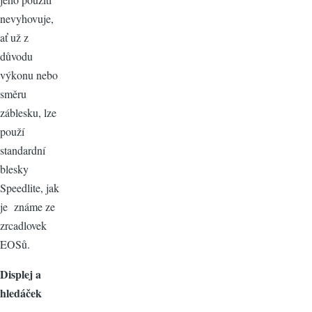
nevyhovuje,
ať už z
důvodu
výkonu nebo
směru
záblesku, lze
použí
standardní
blesky
Speedlite, jak
je známe ze
zrcadlovek
EOSů.
Displej a
hledáček