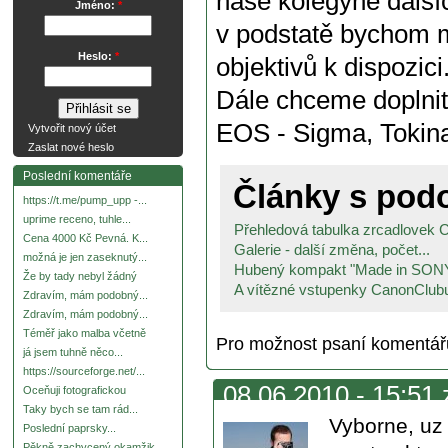
naše kolegyně dalš
Jméno:
*
v podstatě bychom m
Heslo:
*
objektivů k dispozi
Dále chceme doplnit
EOS - Sigma, Tokin
Vytvořit nový účet
Zaslat nové heslo
Poslední komentáře
Články s po
https://t.me/pump_upp -...
uprime receno, tuhle...
Přehledová tabulka zrcadlovek 
Cena 4000 Kč Pevná. K...
Galerie - další změna, počet...
možná je jen zaseknutý...
Hubený kompakt "Made in SON
Že by tady nebyl žádný
A vítězné vstupenky CanonClubu
Zdravím, mám podobný...
Zdravím, mám podobný...
Téměř jako malba včetně
Pro možnost psaní komentá
já jsem tuhně něco...
https://sourceforge.net/...
08.06.2010 - 15:51
Oceňuji fotografickou
Taky bych se tam rád...
Vyborne, uz 
Poslední paprsky...
Pěkně zachycený okamžik.