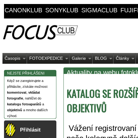
CANONKLUB
SONYKLUB
SIGMACLUB
FUJI
Časopis
FOTOEXPEDICE
Galerie
BLOG
Články
Aktuality na webu fotok
NEJSTE PŘIHLÁŠENI
Když se zaregistrujete a
přihlásíte, získáte možnost
KATALOG SE ROZŠÍ
komentovat
,
vkládat
fotografie
, nahlížet do
OBJEKTIVŮ
katalogu fotoaparátů
a
objektivů
a mnoho dalších
výhod.
Vážení registrovaní
Přihlásit