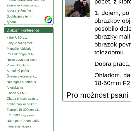
pocet, z ktor
Zajímavá kompozice,...
Snad z jiného úhlu
1. dojem, po
Souhlasím s těmi
more
obrazkov obje
rybami...
posobilo dale
Diskuzní konference
obrazky mali
kabel USB s...
obrazok pevn
Jaký je rozdíl mezi...
Manuální objektiv
telezoomu.
Přestal reagovat AF
Nelze vysunout blesk
Dobra praca, 
PowerShot G3 -...
Skutečný počet...
Ohladom, da
Špatná světelnost -...
18-50mm F2.
Nefunguje autofocus...
fototiskárna
Pro možnost psaní
Canon 5D MIV
Chyba pri nahravani...
chyba zápisu na kartu
Tamron 16-300mm f/3....
EOS 20D - systém....
Nástupce Canonu 30D
natáčanie videa s...