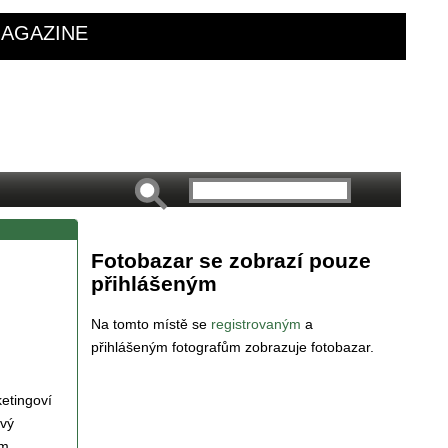
AGAZINE
Fotobazar se zobrazí pouze
přihlášeným
Na tomto místě se
registrovaným
a
přihlášeným fotografům zobrazuje fotobazar.
ketingoví
avý
ým