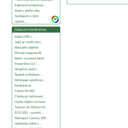
Zajímavá kompozice,...
Snad z jiného úhlu
Souhlasím s těmi
more
rybami...
Diskuzní konference
kabel USB s...
Jaký je rozdíl mezi...
Manuální objektiv
Přestal reagovat AF
Nelze vysunout blesk
PowerShot G3 -...
Skutečný počet...
Špatná světelnost -...
Nefunguje autofocus...
fototiskárna
Canon 5D MIV
Chyba pri nahravani...
chyba zápisu na kartu
Tamron 16-300mm f/3....
EOS 20D - systém....
Nástupce Canonu 30D
natáčanie videa s...