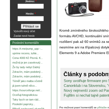
Jméno:
*
Heslo:
*
Kromě zmíněného širokoúhlého o
Vytvořit nový účet
formátu AVCHD, kontinuální sním
Zaslat nové heslo
rozlišení pak až 60 snímků za 
Poslední komentáře
nesmíme ani na třípalcový doty
https://t.me/pump_upp -...
Elements 9 a Adobe Premiere El
uprime receno, tuhle...
Cena 4000 Kč Pevná. K...
možná je jen zaseknutý...
Že by tady nebyl žádný
Zdravím, mám podobný...
Články s podob
Zdravím, mám podobný...
Sony uvolňuje firmware pro 
Téměř jako malba včetně
Canonklub i na Slovensku, "vi
já jsem tuhně něco...
Nový nejmenší zoom od Pa
https://sourceforge.net/...
Fujifilm si nechal tajně patent
Oceňuji fotografickou
Taky bych se tam rád...
Poslední paprsky...
Pro možnost psaní komentářů se
přihlašte
n
Pěkně zachycený okamžik.