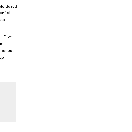
ylo dosud
yní si
hou
l HD ve
ém
omenout
op