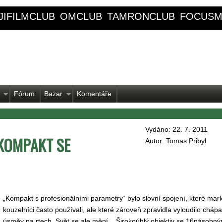
JIFILMCLUB
OMCLUB
TAMRONCLUB
FOCUSM
Fórum
Bazar
Komentáře
Vydáno: 22. 7. 2011
 KOMPAKT SE
Autor: Tomas Pribyl
„Kompakt s profesionálními parametry“ bylo slovní spojení, které mar
kouzelníci často používali, ale které zároveň zpravidla vyloudilo cháp
úsměv na rtech. Svět se ale mění... Širokoúhlý objektiv se 16násobn