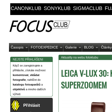
CANONKLUB
SONYKLUB
SIGMACLUB
FU
Časopis
FOTOEXPEDICE
Galerie
BLOG
Články
Aktuality na webu fotoklubu
NEJSTE PŘIHLÁŠENI
Když se zaregistrujete a
LEICA V-LUX 30:
přihlásíte, získáte možnost
komentovat
,
vkládat
fotografie
, nahlížet do
SUPERZOOMEM
katalogu fotoaparátů
a
objektivů
a mnoho dalších
výhod.
Přihlásit