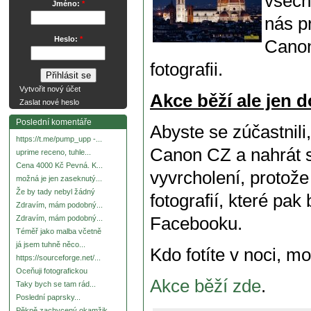
všechn
Jméno:
*
nás p
Heslo:
*
Canon
fotografii.
Vytvořit nový účet
Akce běží ale jen d
Zaslat nové heslo
Poslední komentáře
Abyste se zúčastnili
https://t.me/pump_upp -...
Canon CZ a nahrát s
uprime receno, tuhle...
Cena 4000 Kč Pevná. K...
vyvrcholení, protož
možná je jen zaseknutý...
Že by tady nebyl žádný
fotografií, které pak
Zdravím, mám podobný...
Facebooku.
Zdravím, mám podobný...
Téměř jako malba včetně
já jsem tuhně něco...
Kdo fotíte v noci, m
https://sourceforge.net/...
Oceňuji fotografickou
Akce běží zde
.
Taky bych se tam rád...
Poslední paprsky...
Pěkně zachycený okamžik.