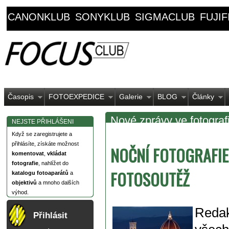
CANONKLUB
SONYKLUB
SIGMACLUB
FUJI
Časopis
FOTOEXPEDICE
Galerie
BLOG
Články
Nové zprávy ve fotografi
NEJSTE PŘIHLÁŠENI
Když se zaregistrujete a
přihlásíte, získáte možnost
NOČNÍ FOTOGRAFIE
komentovat
,
vkládat
fotografie
, nahlížet do
FOTOSOUTĚŽ
katalogu fotoaparátů
a
objektivů
a mnoho dalších
výhod.
Redak
Přihlásit