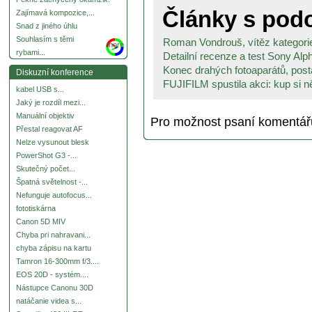
Články s po
Zajímavá kompozice,...
Snad z jiného úhlu
Souhlasím s těmi
Roman Vondrouš, vítěz kategori
more
rybami...
Detailní recenze a test Sony Alp
Konec drahých fotoaparátů, posta
Diskuzní konference
FUJIFILM spustila akci: kup si ně
kabel USB s...
Jaký je rozdíl mezi...
Manuální objektiv
Pro možnost psaní komentá
Přestal reagovat AF
Nelze vysunout blesk
PowerShot G3 -...
Skutečný počet...
Špatná světelnost -...
Nefunguje autofocus...
fototiskárna
Canon 5D MIV
Chyba pri nahravani...
chyba zápisu na kartu
Tamron 16-300mm f/3....
EOS 20D - systém....
Nástupce Canonu 30D
natáčanie videa s...