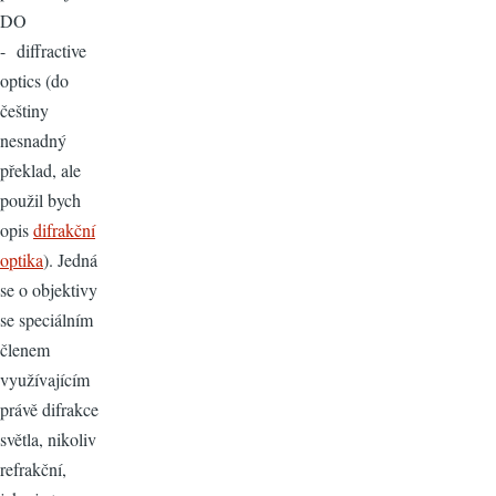
DO
- diffractive
optics (do
češtiny
nesnadný
překlad, ale
použil bych
opis
difrakční
optika
). Jedná
se o objektivy
se speciálním
členem
využívajícím
právě difrakce
světla, nikoliv
refrakční,