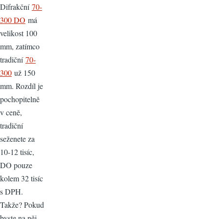
Difrakční
70-
300 DO
má
velikost 100
mm, zatímco
tradiční
70-
300
už 150
mm. Rozdíl je
pochopitelně
v ceně,
tradiční
seženete za
10-12 tisíc,
DO pouze
kolem 32 tisíc
s DPH.
Takže? Pokud
byste na něj