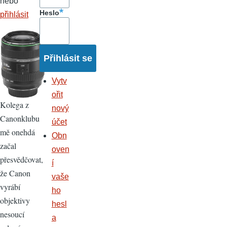
nebo
Heslo
přihlásit
Vytv
ořit
Kolega z
nový
Canonklubu
účet
mě onehdá
Obn
začal
oven
přesvědčovat,
í
že Canon
vaše
vyrábí
ho
objektivy
hesl
nesoucí
a