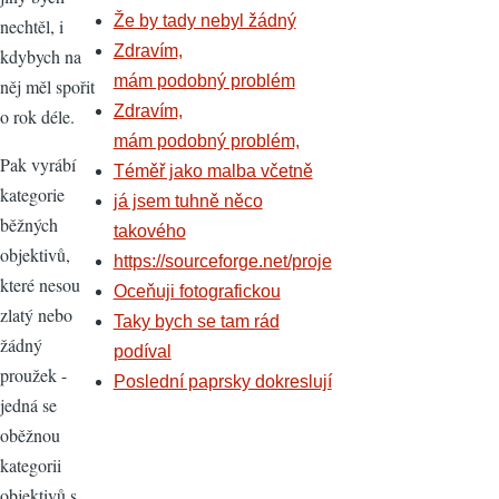
Že by tady nebyl žádný
nechtěl, i
Zdravím,
kdybych na
mám podobný problém
něj měl spořit
Zdravím,
o rok déle.
mám podobný problém,
Pak vyrábí
Téměř jako malba včetně
kategorie
já jsem tuhně něco
běžných
takového
objektivů,
https://sourceforge.net/proje
které nesou
Oceňuji fotografickou
zlatý nebo
Taky bych se tam rád
žádný
podíval
proužek -
Poslední paprsky dokreslují
jedná se
oběžnou
kategorii
objektivů s