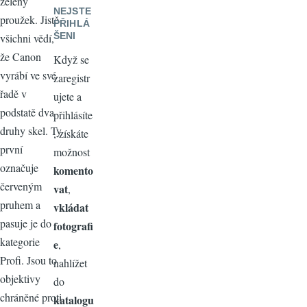
zelený
NEJSTE
proužek. Jistě
PŘIHLÁ
ŠENI
všichni vědí,
že Canon
Když se
vyrábí ve své
zaregistr
řadě v
ujete a
podstatě dva
přihlásíte
druhy skel. Ty
, získáte
první
možnost
označuje
komento
červeným
vat
,
pruhem a
vkládat
pasuje je do
fotografi
kategorie
e
,
Profi. Jsou to
nahlížet
objektivy
do
chráněné proti
katalogu