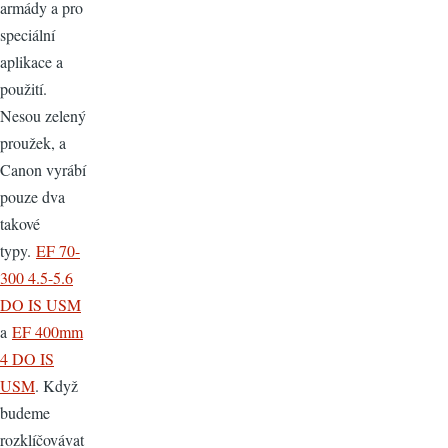
armády a pro
speciální
aplikace a
použití.
Nesou zelený
proužek, a
Canon vyrábí
pouze dva
takové
typy.
EF 70-
300 4.5-5.6
DO IS USM
a
EF 400mm
4 DO IS
USM
. Když
budeme
rozklíčovávat