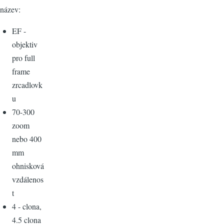
název:
EF -
objektiv
pro full
frame
zrcadlovk
u
70-300
zoom
nebo 400
mm
ohnisková
vzdálenos
t
4 - clona,
4.5 clona