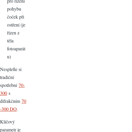
pro řízení
pohybu
čoček při
ostření (je
řízen z
těla
fotoaparát
u)
Nespleťte si
tradiční
spotřební
70-
300
s
difrakčním
70
-300 DO
.
Klíčový
parametr je