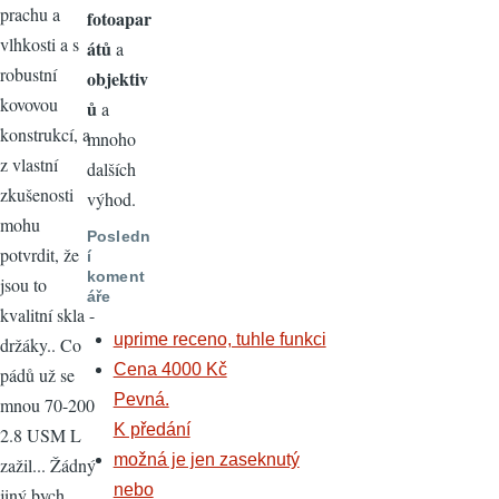
prachu a
fotoapar
vlhkosti a s
átů
a
robustní
objektiv
kovovou
ů
a
konstrukcí, a
mnoho
z vlastní
dalších
zkušenosti
výhod.
mohu
Posledn
potvrdit, že
í
koment
jsou to
áře
kvalitní skla -
uprime receno, tuhle funkci
držáky.. Co
Cena 4000 Kč
pádů už se
Pevná.
mnou 70-200
K předání
2.8 USM L
možná je jen zaseknutý
zažil... Žádný
nebo
jiný bych