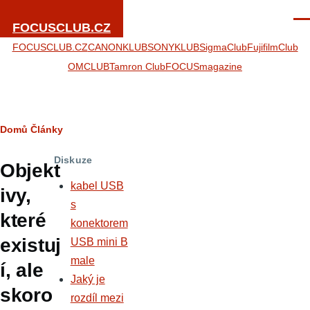
Přejít k hlavnímu obsahu
Men
FOCUSCLUB.CZ
FOCUSCLUB.CZ
CANONKLUB
SONYKLUB
SigmaClub
FujifilmClub
OMCLUB
Tamron Club
FOCUSmagazine
Drobečková
Domů
Články
navigace
Diskuze
Objekt
kabel USB
ivy,
s
které
konektorem
existuj
USB mini B
male
í, ale
Jaký je
skoro
rozdíl mezi