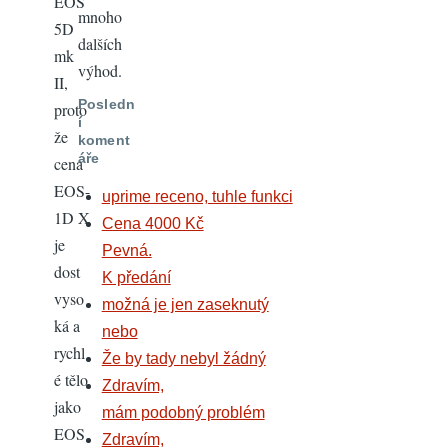
EOS
mnoho
5D
dalších
mk
výhod.
II,
Posledn
proto
í
že
koment
áře
cena
EOS-
uprime receno, tuhle funkci
1D X
Cena 4000 Kč
je
Pevná.
dost
K předání
vyso
možná je jen zaseknutý
ká a
nebo
rychl
Že by tady nebyl žádný
é tělo
Zdravím,
jako
mám podobný problém
EOS
Zdravím,