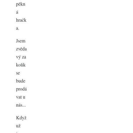
pěkn
á
hračk
a.
Jsem
zvěda
vý za
kolik
se
bude
prodá
vat u
nás...
Když
už