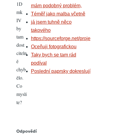
1D
mám podobný problém,
mk
Téměř jako malba včetně
IV
já jsem tuhně něco
by
takového
tam
https://sourceforge.net/proje
dost
Oceňuji fotografickou
citeln
Taky bych se tam rád
ě
podíval
chyb
Poslední paprsky dokreslují
ělo.
Co
myslí
te?
Odpovědí