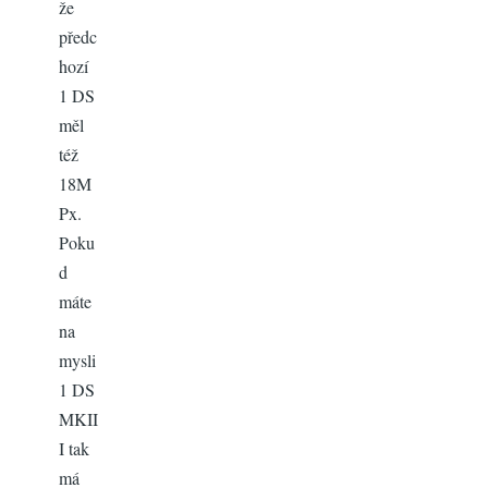
že
předc
hozí
1 DS
měl
též
18M
Px.
Poku
d
máte
na
mysli
1 DS
MKII
I tak
má