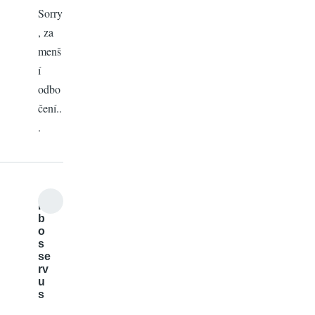
Sorry
, za
menš
í
odbo
čení..
.
lu
b
o
s
se
rv
u
s