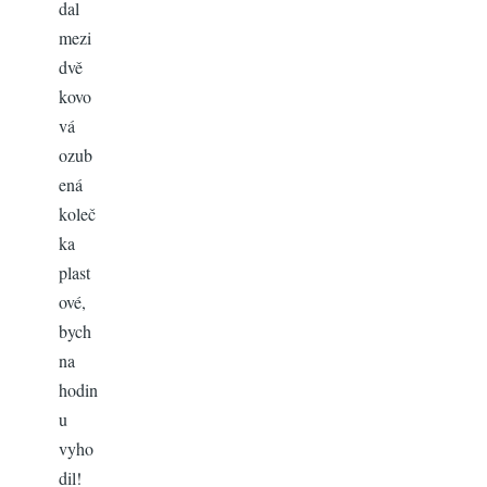
dal
mezi
dvě
kovo
vá
ozub
ená
koleč
ka
plast
ové,
bych
na
hodin
u
vyho
dil!