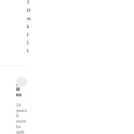
5
D
m
k
I
I
I
zu
lli
es
14
years
9
mont
hs
zpět