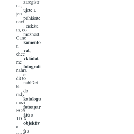
zaregistr
na,
ujete a
jen
přihlásíte
neví
, získáte
m, co
možnost
Cano
komento
n
vat
,
chce
vkládat
me
fotografi
nahra
e
,
dit to
nahlížet
té
do
řady
katalogu
mezi
fotoapar
EOS-
átů
a
1D X
objektiv
a
ů
a