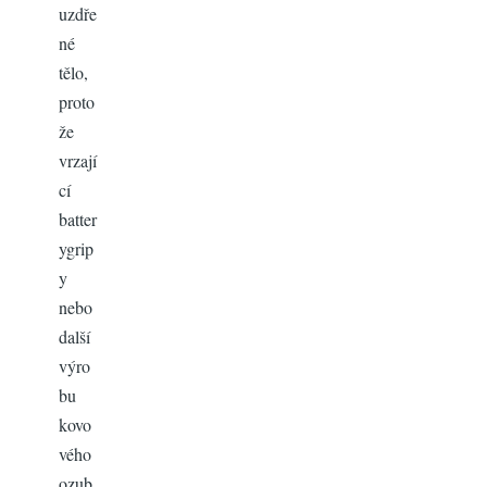
uzdře
né
tělo,
proto
že
vrzají
cí
batter
ygrip
y
nebo
další
výro
bu
kovo
vého
ozub