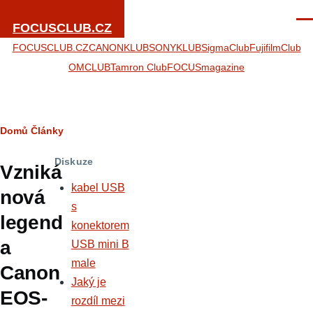
Přejít k hlavnímu obsahu
Men
FOCUSCLUB.CZ
FOCUSCLUB.CZ
CANONKLUB
SONYKLUB
SigmaClub
FujifilmClub
OMCLUB
Tamron Club
FOCUSmagazine
Drobečková
Domů
Články
navigace
Diskuze
Vzniká
kabel USB
nová
s
legend
konektorem
a
USB mini B
male
Canon
Jaký je
EOS-
rozdíl mezi