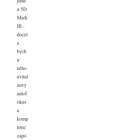
jsme
u 5D
Mark
III -
docel
a
bych
u
něho
uvítal
nový
autof
okus
a
komp
letní
zapo