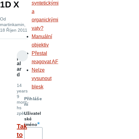
1D X
syntetickými
a
Od
organickými
martinkamin
,
vaty?
18 Říjen 2011
Manuální
objektiv
Přestal
p
reagovat AF
al
ar
Nelze
d
vysunout
14
blesk
years
9
Přihláše
mont
ní
hs
zpět
Uživatel
ské
jméno
Tak
to