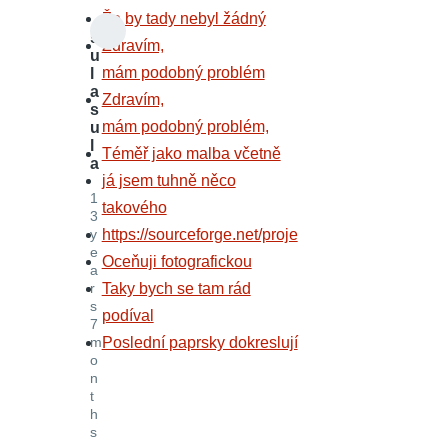
Že by tady nebyl žádný
s
Zdravím,
u
mám podobný problém
l
a
Zdravím,
s
mám podobný problém,
u
l
Téměř jako malba včetně
a
já jsem tuhně něco
1
takového
3
y
https://sourceforge.net/proje
e
Oceňuji fotografickou
a
r
Taky bych se tam rád
s
podíval
7
m
Poslední paprsky dokreslují
o
n
t
h
s