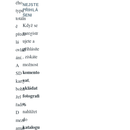
ého
NEJSTE
typu
PŘIHLÁ
ŠENI
totáln
Když se
ě
zaregistr
předě
ujete a
lá
přihlásíte
ovlád
, získáte
ání.
možnost
A
komento
SD
vat
,
karty
vkládat
bohu
fotografi
žel
e
,
řadí 6
nahlížet
D
do
mezi
katalogu
amat