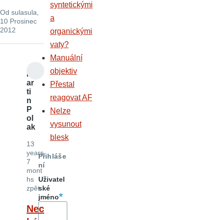
syntetickými
Od
sulasula
,
a
10 Prosinec
2012
organickými
vaty?
Manuální
objektiv
M
ar
Přestal
ti
reagovat AF
n
P
Nelze
ol
vysunout
ak
blesk
13
years
Přihláše
7
ní
mont
hs
Uživatel
zpět
ské
jméno
Nec