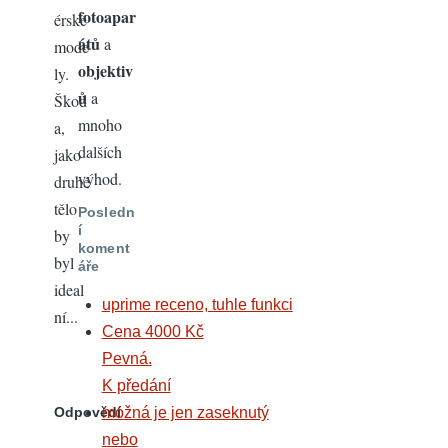
fotoapar
érské
átů
a
mode
objektiv
ly.
ů
a
Škod
mnoho
a,
dalších
jako
výhod.
druhé
tělo
Posledn
í
by
koment
byl
áře
ideal
uprime receno, tuhle funkci
ní...
Cena 4000 Kč
Pevná.
K předání
Odpovědí
možná je jen zaseknutý
nebo