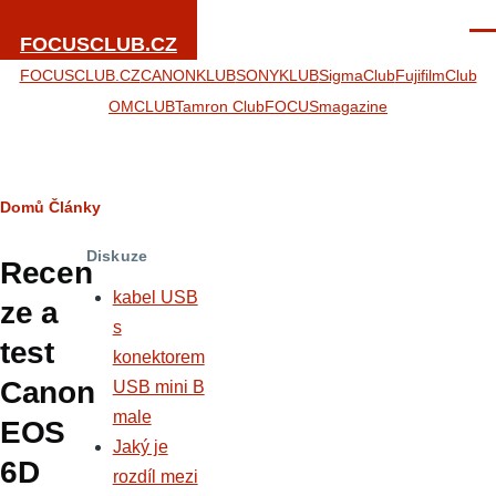
Přejít k hlavnímu obsahu
Men
FOCUSCLUB.CZ
FOCUSCLUB.CZ
CANONKLUB
SONYKLUB
SigmaClub
FujifilmClub
OMCLUB
Tamron Club
FOCUSmagazine
Drobečková
Domů
Články
navigace
Diskuze
Recen
kabel USB
ze a
s
test
konektorem
Canon
USB mini B
male
EOS
Jaký je
6D
rozdíl mezi