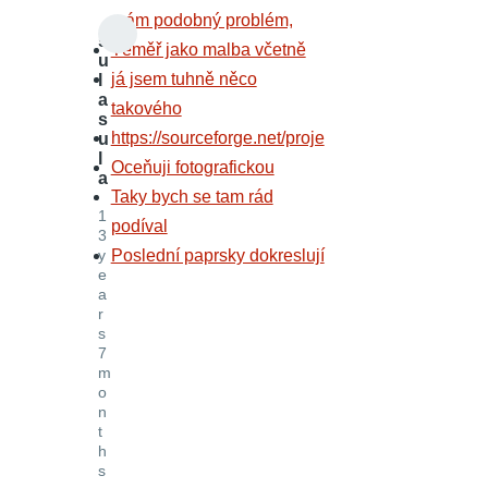
mám podobný problém,
s
Téměř jako malba včetně
u
já jsem tuhně něco
l
a
takového
s
https://sourceforge.net/proje
u
l
Oceňuji fotografickou
a
Taky bych se tam rád
1
podíval
3
y
Poslední paprsky dokreslují
e
a
r
s
7
m
o
n
t
h
s