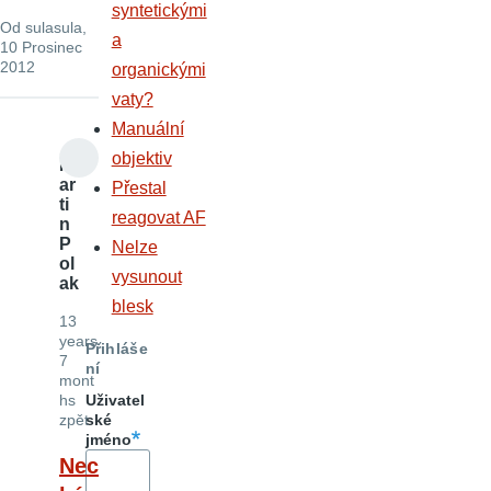
syntetickými
Od
sulasula
,
a
10 Prosinec
2012
organickými
vaty?
Manuální
objektiv
M
ar
Přestal
ti
reagovat AF
n
P
Nelze
ol
vysunout
ak
blesk
13
years
Přihláše
7
ní
mont
hs
Uživatel
zpět
ské
jméno
Nec