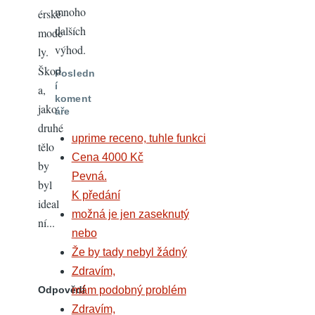
mnoho
érské
dalších
mode
výhod.
ly.
Škod
Posledn
í
a,
koment
jako
áře
druhé
uprime receno, tuhle funkci
tělo
Cena 4000 Kč
by
Pevná.
byl
K předání
ideal
možná je jen zaseknutý
ní...
nebo
Že by tady nebyl žádný
Zdravím,
Odpovědí
mám podobný problém
Zdravím,