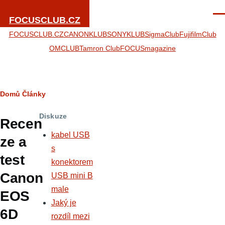
Přejít k hlavnímu obsahu
Men
FOCUSCLUB.CZ
FOCUSCLUB.CZ
CANONKLUB
SONYKLUB
SigmaClub
FujifilmClub
OMCLUB
Tamron Club
FOCUSmagazine
Drobečková
Domů
Články
navigace
Diskuze
Recen
kabel USB
ze a
s
test
konektorem
Canon
USB mini B
male
EOS
Jaký je
6D
rozdíl mezi